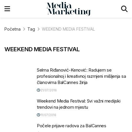
Početna
Tag
WEEKEND MEDIA FESTIVAL
WEEKEND MEDIA FESTIVAL
Selma Riđanović-Kenović: Radujem se
profesionalnoj i kreativnoj razmjeni mišljenja sa
članovima BalCannes žirija
21/07/2016
Weekend Media Festival: Svi važni medijski
trendovi na jednom mjestu
11/07/2016
Počele prijave radova za BalCannes