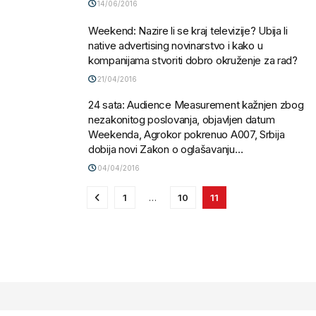
14/06/2016
Weekend: Nazire li se kraj televizije? Ubija li
native advertising novinarstvo i kako u
kompanijama stvoriti dobro okruženje za rad?
21/04/2016
24 sata: Audience Measurement kažnjen zbog
nezakonitog poslovanja, objavljen datum
Weekenda, Agrokor pokrenuo A007, Srbija
dobija novi Zakon o oglašavanju…
04/04/2016
1
…
10
11