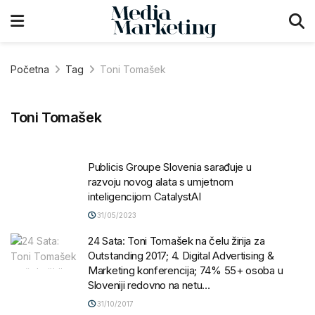
Početna
Tag
Toni Tomašek
Toni Tomašek
Publicis Groupe Slovenia sarađuje u
razvoju novog alata s umjetnom
inteligencijom CatalystAI
31/05/2023
24 Sata: Toni Tomašek na čelu žirija za
Outstanding 2017; 4. Digital Advertising &
Marketing konferencija; 74% 55+ osoba u
Sloveniji redovno na netu…
31/10/2017