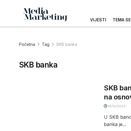
VIJESTI
TEMA SE
Početna
Tag
SKB banka
SKB banka
SKB bank
na osnov
18/12/2023
U SKB banci 
banka je...