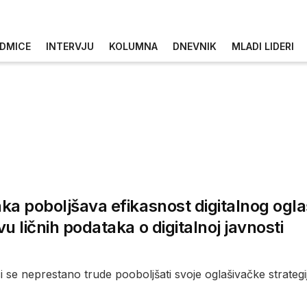
DMICE
INTERVJU
KOLUMNA
DNEVNIK
MLADI LIDERI
a poboljšava efikasnost digitalnog ogl
u ličnih podataka o digitalnoj javnosti
se neprestano trude pooboljšati svoje oglašivačke strategije