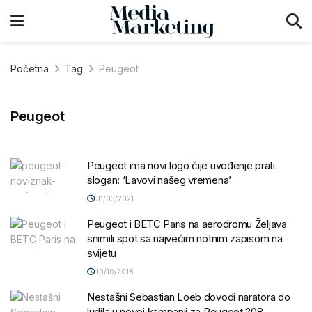
Početna
Tag
Peugeot
Peugeot
Peugeot ima novi logo čije uvođenje prati
slogan: ‘Lavovi našeg vremena’
31/03/2021
Peugeot i BETC Paris na aerodromu Željava
snimili spot sa najvećim notnim zapisom na
svijetu
10/10/2018
Nestašni Sebastian Loeb dovodi naratora do
ludila u novoj kampanji za Peugeot 208