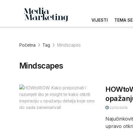
VIJESTI
TEMA SE
Početna
Tag
Mindscapes
Mindscapes
HOWtoWOW
opažanju
22/10/2018
Najučinkovit
upravo otkri