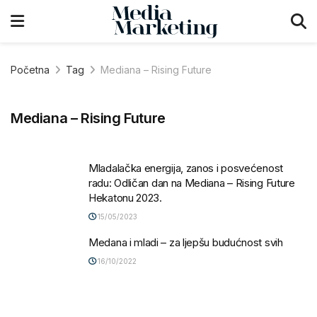
Početna
Tag
Mediana – Rising Future
Mediana – Rising Future
Mladalačka energija, zanos i posvećenost
radu: Odličan dan na Mediana – Rising Future
Hekatonu 2023.
15/05/2023
Medana i mladi – za ljepšu budućnost svih
16/10/2022