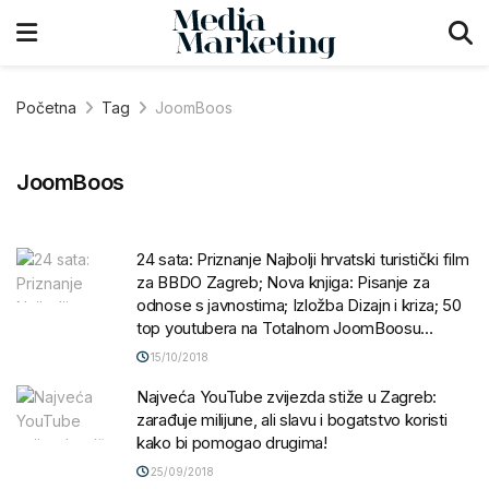
Početna
Tag
JoomBoos
JoomBoos
24 sata: Priznanje Najbolji hrvatski turistički film
za BBDO Zagreb; Nova knjiga: Pisanje za
odnose s javnostima; Izložba Dizajn i kriza; 50
top youtubera na Totalnom JoomBoosu…
15/10/2018
Najveća YouTube zvijezda stiže u Zagreb:
zarađuje milijune, ali slavu i bogatstvo koristi
kako bi pomogao drugima!
25/09/2018