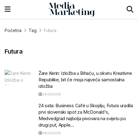
Početna
Tag
Futura
Futura
Žare Kerin: Izložba u Bihaću, u okviru Kreativne
Republike, bit će moja najveća samostalna
izložba
29/08/2018
24 sata: Business Café u Skoplju, Futura uradila
prvi slovenski spot za McDonald's,
Medvedgrad najbolja pivovara na svijetu po
drugi put, Apple…
08/02/2016