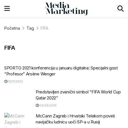
Početna
Tag
FIFA
FIFA
SPORTO 2021 konferencija u januaru digitalna: Specijalni gost
“Profesor” Arsène Wenger
19/11/2020
Predstavljen zvanični simbol “FIFA World Cup
Qatar 2022”
04/09/2019
McCann Zagreb i Hrvatski Telekom poveli
navijačku ludnicu uoči SP-a u Rusiji