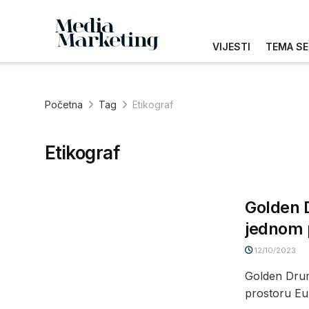
VIJESTI
TEMA SE
Početna
Tag
Etikograf
Etikograf
Golden D
jednom 
12/10/2023
Golden Drum 
prostoru Eur