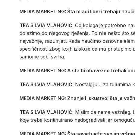
MEDIA MARKETING: Šta mladi lideri trebaju naučiti 
TEA SILVIA VLAHOVIĆ
: Od kolega je potrebno na
dolazimo do njegovog rješenja. To nije nešto što se m
najvažnije, razumjeti. Kada naučimo osnovne elem
specifičnosti zbog kojih iziskuje da mu pristupimo 
samome sebi svrha.
MEDIA MARKETING: A šta bi obavezno trebali odba
TEA SILVIA VLAHOVIĆ
: Nostalgiju… za tulumima ka
MEDIA MARKETING: Znanje i iskustvo: šta je važnij
TEA SILVIA VLAHOVIĆ
: Mislim da nema važnijeg. I
koje treba kontinuirano nadograđivati jer omoguću
MEDIA MARKETING: Šta savjetujete svojim vršnjaci