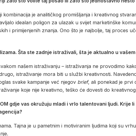
 zato što volite taj posao ili zato što jednostavno nešto
ji kombinacija je analitičkog promišljanja i kreativnog stvar
ljalo idealan poligon za ulazak u svijet marketinške komunik
kih i primijenjenih znanja. Ono što je najbolje, taj proces uč
zama. Šta ste zadnje istraživali, šta je aktualno u vašem
svakom našem istraživanju – istraživanja ne provodimo kak
 drugo, istraživanje mora biti u službi kreativnosti. Navede
vi oglas svake kampanje već njegov
brief
, ali ponekad je prvi
aživanje koje nije kreativno, teško će dovesti do kreativno
gdje vas okružuju mladi i vrlo talentovani ljudi. Krije li 
 agencija?
inama. Tajna je u pametnim i motiviranim ljudima koji su vrh
nje.