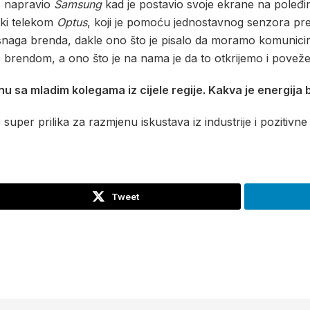
to napravio
Samsung
kad je postavio svoje ekrane na poleđin
lski telekom
Optus
, koji je pomoću jednostavnog senzora pre
 snaga brenda, dakle ono što je pisalo da moramo komunicir
s brendom, a ono što je na nama je da to otkrijemo i poveže
sa mladim kolegama iz cijele regije. Kakva je energija bil
 super prilika za razmjenu iskustava iz industrije i pozitivn
Tweet