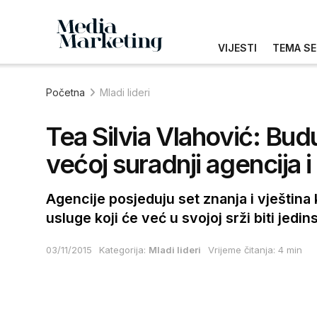
VIJESTI
TEMA SE
Početna
Mladi lideri
Tea Silvia Vlahović: Bud
većoj suradnji agencija i
Agencije posjeduju set znanja i vještina
usluge koji će već u svojoj srži biti jedin
03/11/2015
Kategorija:
Mladi lideri
Vrijeme čitanja: 4 min