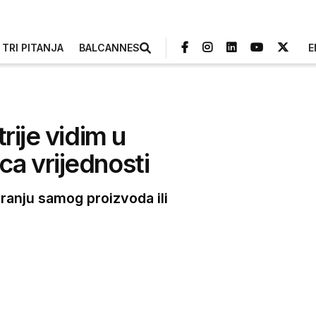
TRI PITANJA
BALCANNES
E
rije vidim u
nca vrijednosti
iranju samog proizvoda ili