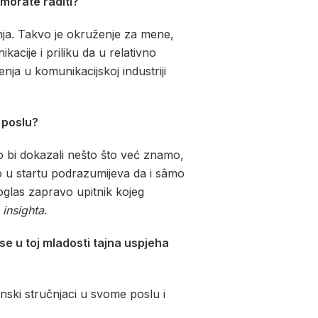
 morate raditi?
anja. Takvo je okruženje za mene,
acije i priliku da u relativno
enja u komunikacijskoj industriji
 poslu?
o bi dokazali nešto što već znamo,
no u startu podrazumijeva da i sâmo
 oglas zapravo upitnik kojeg
g
insighta
.
se u toj mladosti tajna uspjeha
unski stručnjaci u svome poslu i