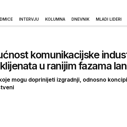
DMICE
INTERVJU
KOLUMNA
DNEVNIK
MLADI LIDERI
ućnost komunikacijske indust
 klijenata u ranijim fazama la
 koje mogu doprinijeti izgradnji, odnosno koncip
stveni