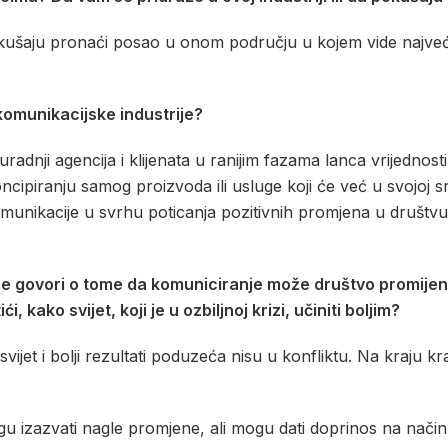
ušaju pronaći posao u onom području u kojem vide najveći po
omunikacijske industrije?
radnji agencija i klijenata u ranijim fazama lanca vrijednosti
ncipiranju samog proizvoda ili usluge koji će već u svojoj srž
munikacije u svrhu poticanja pozitivnih promjena u društvu,
ovori o tome da komuniciranje može društvo promijeniti n
 kako svijet, koji je u ozbiljnoj krizi, učiniti boljim?
svijet i bolji rezultati poduzeća nisu u konfliktu. Na kraju 
u izazvati nagle promjene, ali mogu dati doprinos na način