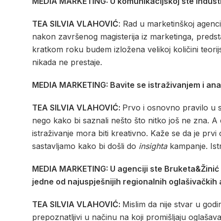
MEDIA MARKETING: U komunikacijskoj ste industriji
TEA SILVIA VLAHOVIĆ
: Rad u marketinškoj agenci
nakon završenog magisterija iz marketinga, predstav
kratkom roku budem izložena velikoj količini teorijs
nikada ne prestaje.
MEDIA MARKETING: Bavite se istraživanjem i anali
TEA SILVIA VLAHOVIĆ:
Prvo i osnovno pravilo u 
nego kako bi saznali nešto što nitko još ne zna. A
istraživanje mora biti kreativno. Kaže se da je pr
sastavljamo kako bi došli do
insighta
kampanje. Istr
MEDIA MARKETING: U agenciji ste Bruketa&Žinić OM 
jedne od najuspješnijih regionalnih oglašivačkih
TEA SILVIA VLAHOVIĆ:
Mislim da nije stvar u god
prepoznatljivi u načinu na koji promišljaju oglašava