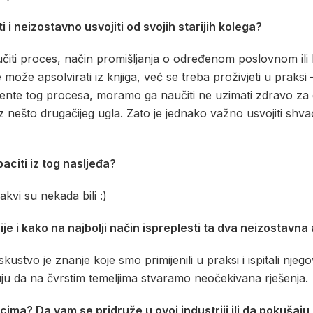
i neizostavno usvojiti od svojih starijih kolega?
učiti proces, način promišljanja o određenom poslovnom il
ože apsolvirati iz knjiga, već se treba proživjeti u praksi – g
ente tog procesa, moramo ga naučiti ne uzimati zdravo za g
iz nešto drugačijeg ugla. Zato je jednako važno usvojiti shva
citi iz tog nasljeđa?
kvi su nekada bili :)
e i kako na najbolji način ispreplesti ta dva neizostavna 
skustvo je znanje koje smo primijenili u praksi i ispitali nje
ju da na čvrstim temeljima stvaramo neočekivana rješenja.
ma? Da vam se pridruže u ovoj industriji ili da pokušaju 