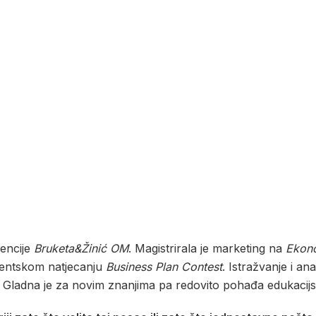
gencije
Bruketa&Žinić OM
. Magistrirala je marketing na
Ekon
dentskom natjecanju
Business Plan Contest
. Istražvanje i an
. Gladna je za novim znanjima pa redovito pohađa edukacij