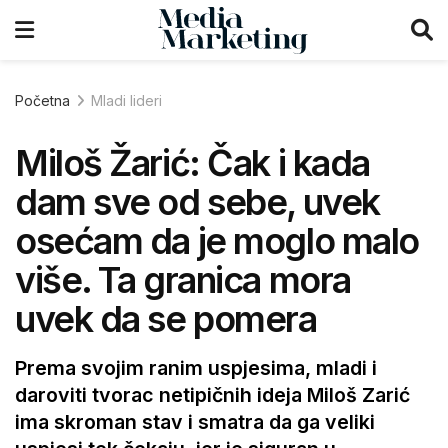
Početna
Mladi lideri
Miloš Žarić: Čak i kada
dam sve od sebe, uvek
osećam da je moglo malo
više. Ta granica mora
uvek da se pomera
Prema svojim ranim uspjesima, mladi i
daroviti tvorac netipičnih ideja Miloš Zarić
ima skroman stav i smatra da ga veliki