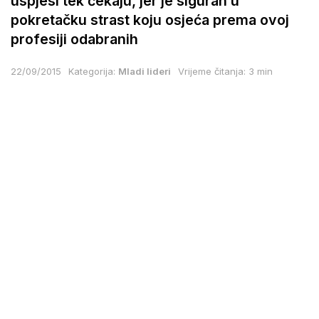
uspjesi tek čekaju, jer je siguran u
pokretačku strast koju osjeća prema ovoj
profesiji odabranih
22/09/2015
Kategorija:
Mladi lideri
Vrijeme čitanja: 3 min