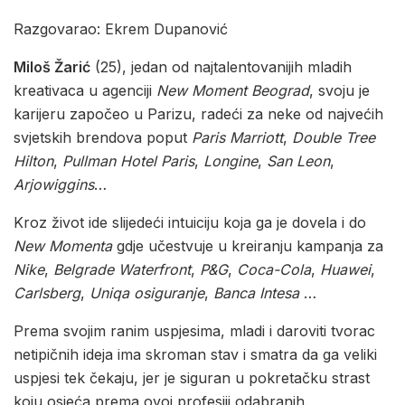
Razgovarao: Ekrem Dupanović
Miloš Žarić
(25), jedan od najtalentovanijih mladih
kreativaca u agenciji
New Moment Beograd
, svoju je
karijeru započeo u Parizu, radeći za neke od najvećih
svjetskih brendova poput
Paris Marriott
,
Double
Tree
Hilton
,
Pullman Hotel Paris
,
Longine
,
San Leon
,
Arjowiggins
…
Kroz život ide slijedeći intuiciju koja ga je dovela i do
New Momenta
gdje učestvuje u kreiranju kampanja za
Nike
,
Belgrade Waterfront
,
P&G
,
Coca-Cola
,
Huawei
,
Carlsberg
,
Uniqa osiguranje
,
Banca Intesa
…
Prema svojim ranim uspjesima, mladi i daroviti tvorac
netipičnih ideja ima skroman stav i smatra da ga veliki
uspjesi tek čekaju, jer je siguran u pokretačku strast
koju osjeća prema ovoj profesiji odabranih.