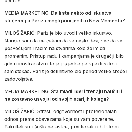
učenje!
MEDIA MARKETING: Da li ste nešto od iskustva
stečenog u Parizu mogli primijeniti u New Momentu?
MILOŠ ŽARIĆ
: Pariz je bio uvod i veliko iskustvo.
Naučio sam da ne čekam da se nešto desi, već da se
posvećujem i radim na stvarima koje želim da
promenim. Pristup radu i kampanjama je drugačiji bilo
gde u inostranstvu i to je još jedna perspektiva koju
sam stekao. Pariz je definitivno bio period velike sreće i
zadovoljstva.
MEDIA MARKETING: Šta mladi lideri trebaju naučiti i
neizostavno usvojiti od svojih starijih kolega?
MILOŠ ŽARIĆ
: Strast, odgovornost i profesionalan
odnos prema obavezama koje su vam poverene.
Fakulteti su ušuškane jaslice, prvi korak u bilo kom