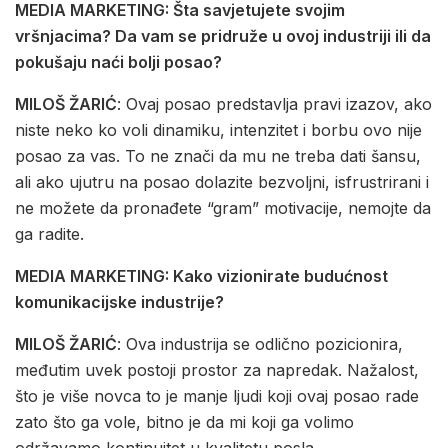
MEDIA MARKETING: Šta savjetujete svojim
vršnjacima? Da vam se pridruže u ovoj industriji ili da
pokušaju naći bolji posao?
MILOŠ ŽARIĆ
: Ovaj posao predstavlja pravi izazov, ako
niste neko ko voli dinamiku, intenzitet i borbu ovo nije
posao za vas. To ne znači da mu ne treba dati šansu,
ali ako ujutru na posao dolazite bezvoljni, isfrustrirani i
ne možete da pronađete “gram” motivacije, nemojte da
ga radite.
MEDIA MARKETING: Kako vizionirate budućnost
komunikacijske industrije?
MILOŠ ŽARIĆ
: Ova industrija se odlično pozicionira,
međutim uvek postoji prostor za napredak. Nažalost,
što je više novca to je manje ljudi koji ovaj posao rade
zato što ga vole, bitno je da mi koji ga volimo
održavamo kontinuitet u kvalitetu posla.