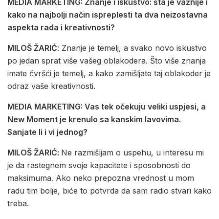
MEDIA MARKETING: Znanje i iskustvo: šta je važnije i
kako na najbolji način ispreplesti ta dva neizostavna
aspekta rada i kreativnosti?
MILOŠ ŽARIĆ
: Znanje je temelj, a svako novo iskustvo
po jedan sprat više vašeg oblakodera. Što više znanja
imate čvršći je temelj, a kako zamišljate taj oblakoder je
odraz vaše kreativnosti.
MEDIA MARKETING: Vas tek očekuju veliki uspjesi, a
New Moment je krenulo sa kanskim lavovima.
Sanjate li i vi jednog?
MILOŠ ŽARIĆ:
Ne razmišljam o uspehu, u interesu mi
je da rastegnem svoje kapacitete i sposobnosti do
maksimuma. Ako neko prepozna vrednost u mom
radu tim bolje, biće to potvrda da sam radio stvari kako
treba.