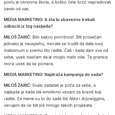
poslu je osnovna škola, a koliko ćete brzo napredovati
zavisi od vas.
MEDIA MARKETING: A šta bi obavezno trebali
odbaciti iz tog nasljeđa?
MILOŠ ŽARIĆ
: Bilo kakvu površnost. Biti prosečan
jednako je neuspehu, morate se truditi da date svoj
maksimum u svemu što radite. Čak i kada dam sve od
sebe, uvek osećam da je moglo malo više. Ta granica
mora uvek da se pomera.
MEDIA MARKETING: Najdraža kampanja do sada?
MILOŠ ŽARIĆ:
Svaki zadatak je priča za sebe, a
najlepše je kada ste emotivno vezani za brend koji
radite. Za mene su to do sada bili
Nike
i
Arjowiggins
,
verujem da će biti još mnogo takvih projekata.