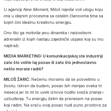
U agenciji
New Moment
, Miloš najviše voli ulogu koju
ima u idejnim procesima sa ostalim članovima tima sa
kojim čini idealnu kreativnu sinergiju.
Ono što ga motiviše jesu dinamika i neizostavni
adrenalin iz kojih nastaju zajednički uspjesi koji su mu
najdraži.
MEDIA MARKETING: U komunikacijskoj ste industriji
zato što volite taj posao ili zato što jednostavno
nešto morate raditi?
MILOŠ ŽARIĆ
: Nečemu moramo da se posvetimo u
životu. Iskren da budem, posao bih menjao svaka tri
meseca jer bi mi to uvek iznova nudilo sveža znanja i
uzbuđenja. Tu energiju želim da prenesem na posao
koji radim. Na sreću ovaj posao nudi puno prostora za