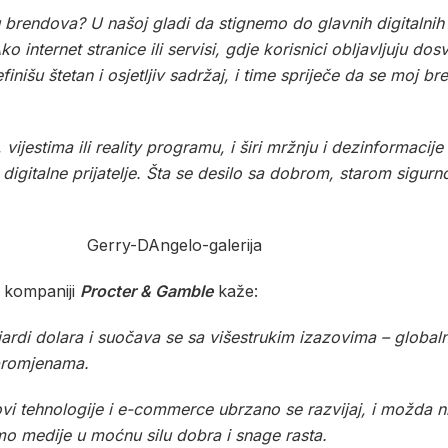
 brendova? U našoj gladi da stignemo do glavnih digitalnih
o internet stranice ili servisi, gdje korisnici obljavljuju d
inišu štetan i osjetljiv sadržaj, i time spriječe da se moj br
jestima ili reality programu, i širi mržnju i dezinformacij
digitalne prijatelje. Šta se desilo sa dobrom, starom sigur
u kompaniji
Procter & Gamble
kaže:
lijardi dolara i suočava se sa višestrukim izazovima – gl
promjenama.
 tehnologije i e-commerce ubrzano se razvijaj, i možda nik
o medije u moćnu silu dobra i snage rasta.