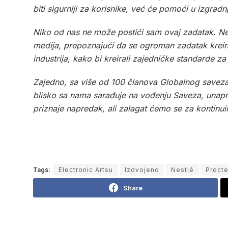
biti sigurniji za korisnike, već će pomoći u izgrad
Niko od nas ne može postići sam ovaj zadatak. Nes
medija, prepoznajući da se ogroman zadatak krei
industrija, kako bi kreirali zajedničke standarde za
Zajedno, sa više od 100 članova Globalnog saveza 
blisko sa nama sarađuje na vođenju Saveza, unaprijed
priznaje napredak, ali zalagat ćemo se za kontinu
Tags:
Electronic Artsu
Izdvojeno
Nestlé
Proct
Share