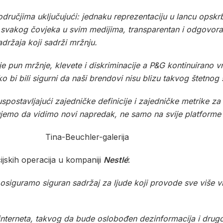
područjima uključujući: jednaku reprezentaciju u lancu opskr
 svakog čovjeka u svim medijima, transparentan i odgovora
sadržaja koji sadrži mržnju.
e pun mržnje, klevete i diskriminacije a P&G kontinuirano v
ako bi bili sigurni da naši brendovi nisu blizu takvog štetnog
ostavljajući zajedničke definicije i zajedničke metrike za p
jemo da vidimo novi napredak, ne samo na svije platforme ve
cijskih operacija u kompaniji
Nestlé
:
osiguramo siguran sadržaj za ljude koji provode sve više 
interneta, takvog da bude oslobođen dezinformacija i drug