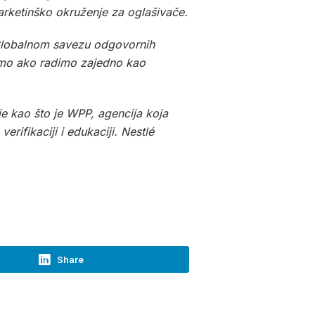
marketinško okruženje za oglašivače.
o Globalnom savezu odgovornih
amo ako radimo zajedno kao
e kao što je WPP, agencija koja
rifikaciji i edukaciji. Nestlé
Share