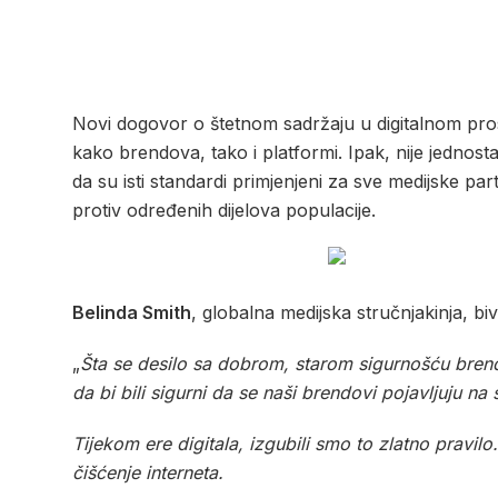
Novi dogovor o štetnom sadržaju u digitalnom pro
kako brendova, tako i platformi. Ipak, nije jednos
da su isti standardi primjenjeni za sve medijske pa
protiv određenih dijelova populacije.
Belinda Smith
, globalna medijska stručnjakinja, b
„
Šta se desilo sa dobrom, starom sigurnošću brend
da bi bili sigurni da se naši brendovi pojavljuju n
Tijekom ere digitala, izgubili smo to zlatno pravil
čišćenje interneta.