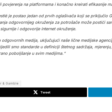
nji povjerenja na platformama i konačno kreirati efikasnije 
tlé je postao jedan od prvih oglašivača koji se priključi
ranja odgovornijeg okruženja za potrošače može postići s
 sigurnije i odgovorije internet okruženje.
odgovornih medija, uključujući naše lične medijske agencij
ili smo standarde u definiciji štetnog sadržaja, mjerenju, ve
irano poboljšanje u svim medijima.“
er & Gamble
Tweet