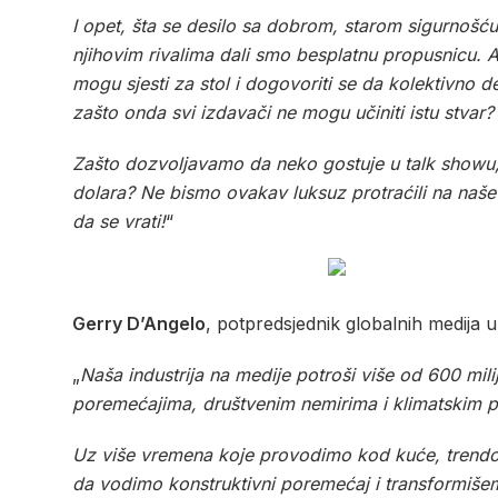
I opet, šta se desilo sa dobrom, starom sigurnošću
njihovim rivalima dali smo besplatnu propusnicu. Ak
mogu sjesti za stol i dogovoriti se da kolektivno def
zašto onda svi izdavači ne mogu učiniti istu stvar?
Zašto dozvoljavamo da neko gostuje u talk showu, vi
dolara? Ne bismo ovakav luksuz protraćili na naše 
da se vrati!
“
Gerry D’Angelo
, potpredsjednik globalnih medija 
„
Naša industrija na medije potroši više od 600 mi
poremećajima, društvenim nemirima i klimatskim 
Uz više vremena koje provodimo kod kuće, trendovi
da vodimo konstruktivni poremećaj i transformišem