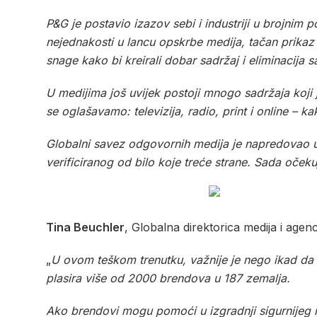
P&G je postavio izazov sebi i industriji u brojnim 
nejednakosti u lancu opskrbe medija, tačan prikaz
snage kako bi kreirali dobar sadržaj i eliminacija 
U medijima još uvijek postoji mnogo sadržaja koji j
se oglašavamo: televizija, radio, print i online – k
Globalni savez odgovornih medija je napredovao usp
verificiranog od bilo koje treće strane. Sada očeku
Tina Beuchler
, Globalna direktorica medija i agen
„
U ovom teškom trenutku, važnije je nego ikad da 
plasira više od 2000 brendova u 187 zemalja.
Ako brendovi mogu pomoći u izgradnji sigurnijeg 