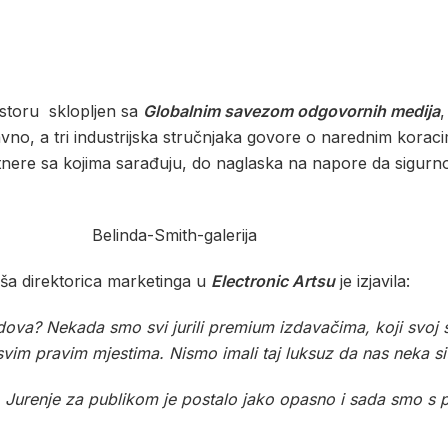
storu sklopljen sa
Globalnim savezom odgovornih medija
,
tavno, a tri industrijska stručnjaka govore o narednim kora
rtnere sa kojima sarađuju, do naglaska na napore da sigurno
ivša direktorica marketinga u
Electronic Artsu
je izjavila:
ova? Nekada smo svi jurili premium izdavačima, koji svoj sa
a svim pravim mjestima. Nismo imali taj luksuz da nas neka s
o. Jurenje za publikom je postalo jako opasno i sada smo s p