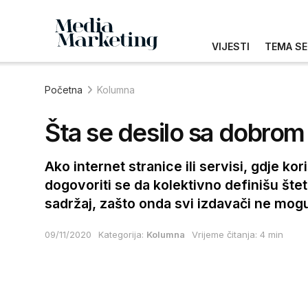
VIJESTI
TEMA SE
Početna
Kolumna
Šta se desilo sa dobro
Ako internet stranice ili servisi, gdje ko
dogovoriti se da kolektivno definišu šteta
sadržaj, zašto onda svi izdavači ne mogu 
09/11/2020
Kategorija:
Kolumna
Vrijeme čitanja: 4 min