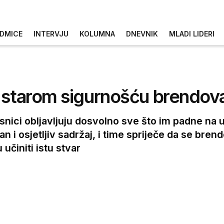
DMICE
INTERVJU
KOLUMNA
DNEVNIK
MLADI LIDERI
m starom sigurnošću brendov
risnici obljavljuju dosvolno sve što im padne na 
n i osjetljiv sadržaj, i time spriječe da se bren
učiniti istu stvar