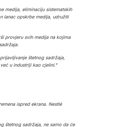
be medija, eliminaciju sistematskih
n lanac opskrbe medija, udružiti
rši provjeru svih medija na kojima
 sadržaja.
rijavljivanje štetnog sadržaja,
ć u industriji kao cjelini.
“
vremena ispred ekrana. Nestlé
og štetnog sadržaja, ne samo da će