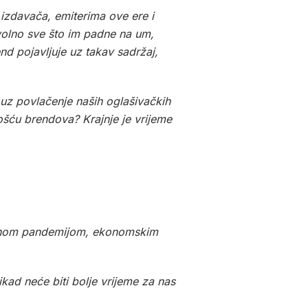
 izdavača, emiterima ove ere i
osvolno sve što im padne na um,
end pojavljuje uz takav sadržaj,
e uz povlačenje naših oglašivačkih
nošću brendova? Krajnje je vrijeme
obalnom pandemijom, ekonomskim
ad neće biti bolje vrijeme za nas