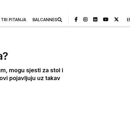
TRI PITANJA
BALCANNES
E
a?
um, mogu sjesti za stol i
dovi pojavljuju uz takav