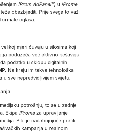
ješenjem
iProm AdPanel™
, u
iProme
eže obezbijediti. Prije svega to važi
i formate oglasa.
likoj mjeri čuvaju u silosima koji
noga poduzeća već aktivno rješavaju
da podatke u sklopu digitalnih
MP
. Na kraju im takva tehnološka
u sve nepredvidljivijem svijetu.
panja
medijsku potrošnju, to se u zadnje
ja. Ekipa
iProma
za upravljanje
edija. Bilo je nadahnjujuće pratiti
oglašivačkih kampanja u realnom