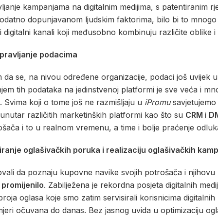
ljanje kampanjama na digitalnim medijima, s patentiranim r
e, dodatno dopunjavanom ljudskim faktorima, bilo bi to mnogo t
i digitalni kanali koji međusobno kombinuju različite oblike 
upravljanje podacima
 se, na nivou određene organizacije, podaci još uvijek u ve
njem tih podataka na jedinstvenoj platformi je sve veća i m
 Svima koji o tome još ne razmišljaju u
iPromu
savjetujemo 
unutar različitih marketinških platformi kao što su
CRM
i
D
šača i to u realnom vremenu, a time i bolje praćenje odluka 
ranje oglašivačkih poruka i realizaciju oglašivačkih kam
ovali da poznaju kupovne navike svojih potrošača i njihovu 
 promijenilo
. Zabilježena je rekordna posjeta digitalnih medi
ja oglasa koje smo zatim servisirali korisnicima digitalnih m
koj mjeri očuvana do danas. Bez jasnog uvida u optimizaciju 