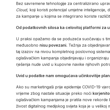
Bez savremene tehnologije za centralizirano uprav
Cloud
, koji koristi potencijal umjetne inteligencij
za kampanje u kojima se integrirano koriste različit
Od podatkovnih silosa ka celovitoj platformi za 
U praksi opažamo da se poduzeća suočavaju s tim da
međusobno
nisu povezani
. Težnja za objedinjava
taj izazov na nivou kompletnog poslovnog sistema.
oglašivačkim kampanja objedinjavaju i organiziraju 
rješenja nude uvid u kupovne navike njihovih potro
Uvid u podatke nam omogućava učinkovitije plani
Ako su marketingaši prije epidemije COVID-19 vjer
vrijeme zbog nastale situacije preko noći
korjenito
oglašivačkim kampanjama je pratila nove rekorde bro
živost digitalnog medijskog svijeta koja je u veli