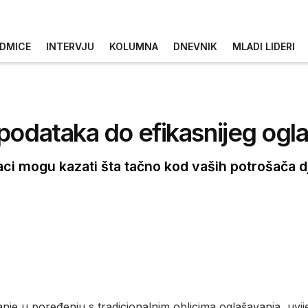
DMICE
INTERVJU
KOLUMNA
DNEVNIK
MLADI LIDERI
podataka do efikasnijeg ogl
aci mogu kazati šta tačno kod vaših potrošača 
avanje u poređenju s tradicionalnim oblicima oglašavanja, u