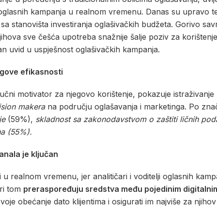
a oglasnih kampanja u realnom vremenu. Danas su upravo te 
 sa stanovišta investiranja oglašivačkih budžeta. Gorivo sa
Njihova sve češća upotreba snažnije šalje poziv za korištenj
an uvid u uspješnost oglašivačkih kampanja.
gove efikasnosti
jučni motivator za njegovo korištenje, pokazuje istraživanje
ision makera
na području oglašavanja i marketinga. Po znač
nje
(59%),
skladnost sa zakonodavstvom o zaštiti ličnih pod
ina (55%).
anala je ključan
 u realnom vremenu, jer analitičari i voditelji oglasnih kamp
pri tom
preraspoređuju sredstva među pojedinim digitaln
voje obećanje dato klijentima i osigurati im najviše za njiho