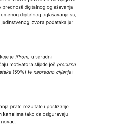
prednosti digitalnog oglašavanja
vremenog digitalnog oglašavanja su,
e jedinstvenog izvora podataka jer
 koje je
iProm
, u saradnji
aju motivatora slijede još
precizna
ataka
(59%) te
napredno ciljanje
i,
anja prate rezultate i postizanje
im kanalima
tako da osiguravaju
v novac.