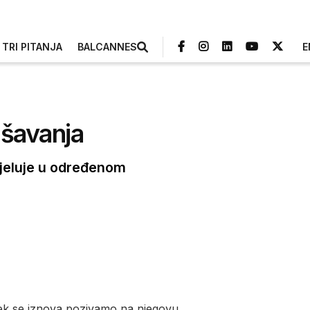
TRI PITANJA
BALCANNES
E
ašavanja
djeluje u određenom
vijek se iznova pozivamo na njegovu