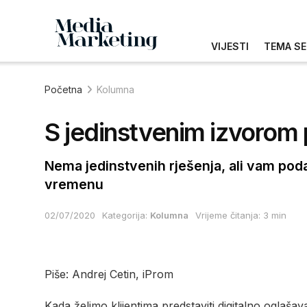
VIJESTI
TEMA SE
Početna
Kolumna
S jedinstvenim izvorom 
Nema jedinstvenih rješenja, ali vam pod
vremenu
02/07/2020
Kategorija:
Kolumna
Vrijeme čitanja: 3 min
Piše: Andrej Cetin, iProm
Kada želimo klijentima predstaviti digitalno oglaš