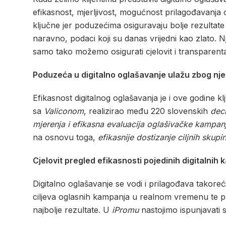
efikasnost, mjerljivost, mogućnost prilagođavanj
ključne jer poduzećima osiguravaju bolje rezultate
naravno, podaci koji su danas vrijedni kao zlato. 
samo tako možemo osigurati cjelovit i transparent
Poduzeća u digitalno oglašavanje ulažu zbog nje
Efikasnost digitalnog oglašavanja je i ove godine kl
sa
Valiconom
, realizirao među 220 slovenskih
dec
mjerenja
i efikasna evaluacija oglašivačke kampa
na osnovu toga,
efikasnije dostizanje ciljnih skup
Cjelovit pregled efikasnosti pojedinih digitalnih k
Digitalno oglašavanje se vodi i prilagođava takoreći
ciljeva oglasnih kampanja u realnom vremenu te 
najbolje rezultate. U
iPromu
nastojimo ispunjavati s