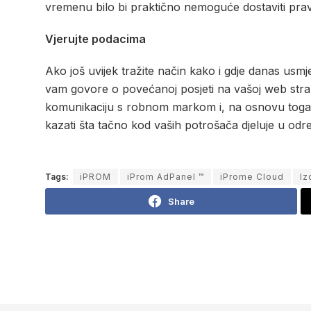
vremenu bilo bi praktično nemoguće dostaviti pravi
Vjerujte podacima
Ako još uvijek tražite način kako i gdje danas usmj
vam govore o povećanoj posjeti na vašoj web stranic
komunikaciju s robnom markom i, na osnovu toga, o
kazati šta tačno kod vaših potrošača djeluje u od
Tags:
iPROM
iProm AdPanel ™
iProme Cloud
Iz
Share