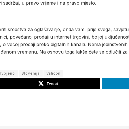
 sadržaj, u pravo vrijeme i na pravo mjesto.
eriti sredstva za oglašavanje, onda vam, prije svega, savjet
i, povećanoj prodaji u internet trgovini, boljoj uključenost
 većoj prodaji preko digitalnih kanala. Nema jedinstvenih 
ređenom vremenu. Na osnovu toga lakše ćete se odlučiti za 
dvojeno
Slovenija
Valicon
Tweet