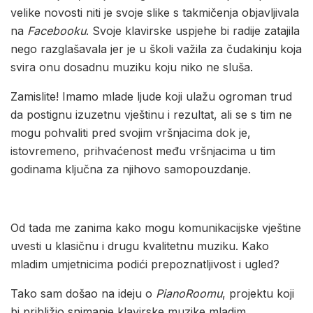
velike novosti niti je svoje slike s takmičenja objavljivala
na
Facebooku
. Svoje klavirske uspjehe bi radije zatajila
nego razglašavala jer je u školi važila za čudakinju koja
svira onu dosadnu muziku koju niko ne sluša.
Zamislite! Imamo mlade ljude koji ulažu ogroman trud
da postignu izuzetnu vještinu i rezultat, ali se s tim ne
mogu pohvaliti pred svojim vršnjacima dok je,
istovremeno, prihvaćenost među vršnjacima u tim
godinama ključna za njihovo samopouzdanje.
Od tada me zanima kako mogu komunikacijske vještine
uvesti u klasičnu i drugu kvalitetnu muziku. Kako
mladim umjetnicima podići prepoznatljivost i ugled?
Tako sam došao na ideju o
PianoRoomu
, projektu koji
bi približio snimanje klavirske muzike mladim