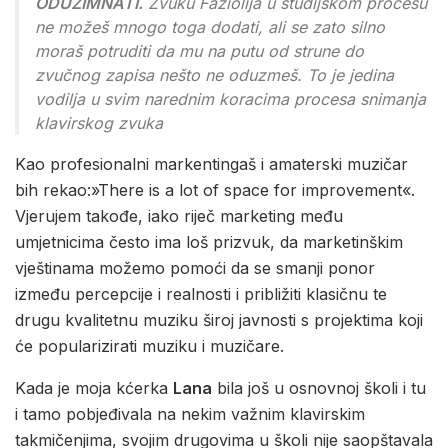
ODUZIMNATI.
Zvuku Faziolija u studijskom procesu
ne možeš mnogo toga dodati, ali se zato silno
moraš potruditi da mu na putu od strune do
zvučnog zapisa nešto ne oduzmeš. To je jedina
vodilja u svim narednim koracima procesa snimanja
klavirskog zvuka
Kao profesionalni markentingaš i amaterski muzičar
bih rekao:»There is a lot of space for improvement«.
Vjerujem takođe, iako riječ marketing među
umjetnicima često ima loš prizvuk, da marketinškim
vještinama možemo pomoći da se smanji ponor
između percepcije i realnosti i približiti klasičnu te
drugu kvalitetnu muziku široj javnosti s projektima koji
će popularizirati muziku i muzičare.
Kada je moja kćerka
Lana
bila još u osnovnoj školi i tu
i tamo pobjeđivala na nekim važnim klavirskim
takmičenjima, svojim drugovima u školi nije saopštavala