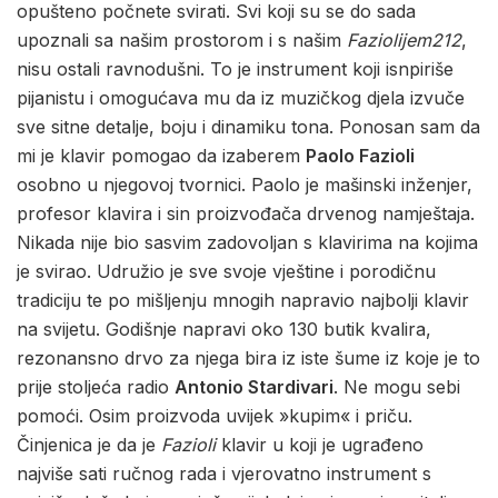
opušteno počnete svirati. Svi koji su se do sada
upoznali sa našim prostorom i s našim
Faziolijem212
,
nisu ostali ravnodušni. To je instrument koji isnpiriše
pijanistu i omogućava mu da iz muzičkog djela izvuče
sve sitne detalje, boju i dinamiku tona. Ponosan sam da
mi je klavir pomogao da izaberem
Paolo Fazioli
osobno u njegovoj tvornici. Paolo je mašinski inženjer,
profesor klavira i sin proizvođača drvenog namještaja.
Nikada nije bio sasvim zadovoljan s klavirima na kojima
je svirao. Udružio je sve svoje vještine i porodičnu
tradiciju te po mišljenju mnogih napravio najbolji klavir
na svijetu. Godišnje napravi oko 130 butik kvalira,
rezonansno drvo za njega bira iz iste šume iz koje je to
prije stoljeća radio
Antonio Stardivari
. Ne mogu sebi
pomoći. Osim proizvoda uvijek »kupim« i priču.
Činjenica je da je
Fazioli
klavir u koji je ugrađeno
najviše sati ručnog rada i vjerovatno instrument s