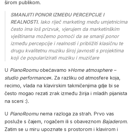
širom publikom.
SMANJITI PONOR IZMEĐU PERCEPCIJE I
REALNOSTI.
Iako riječ marketing među umjetnicima
često ima loš prizvuk, vjerujem da marketinškim
vještinama možemo pomoći da se smanji ponor
između percepcije i realnosti i približiti klasičnu te
drugu kvalitetnu muziku široj javnosti s projektima
koji će popularizirati muziku i muzičare
U
PianoRoomu
obećavamo »
Home atmosphere –
studio performance
«. Za razliku od atmosfere koja,
recimo, vlada na klavirskim takmičenjima gdje bi se
često mogao rezati zrak između žirija i mladih pijanista
na sceni :).
U
PianoRoomu
nema razloga za strah. Prvo vas
posluže s čajem, rogačem ili s obaveznom
Bajaderom
.
Zatim se u miru upoznate s prostorom i klavirom i