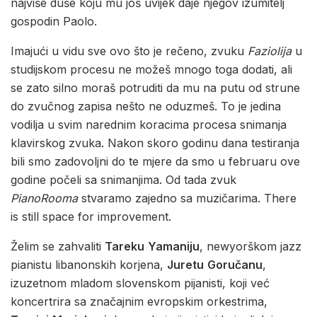
najviše duše koju mu još uvijek daje njegov izumitelj
gospodin Paolo.
Imajući u vidu sve ovo što je rečeno, zvuku
Faziolija
u
studijskom procesu ne možeš mnogo toga dodati, ali
se zato silno moraš potruditi da mu na putu od strune
do zvučnog zapisa nešto ne oduzmeš. To je jedina
vodilja u svim narednim koracima procesa snimanja
klavirskog zvuka. Nakon skoro godinu dana testiranja
bili smo zadovoljni do te mjere da smo u februaru ove
godine počeli sa snimanjima. Od tada zvuk
PianoRooma
stvaramo zajedno sa muzičarima. There
is still space for improvement.
Želim se zahvaliti
Tareku
Yamaniju
, newyorškom jazz
pianistu libanonskih korjena,
Juretu
Goručanu
,
izuzetnom mladom slovenskom pijanisti, koji već
koncertrira sa značajnim evropskim orkestrima,