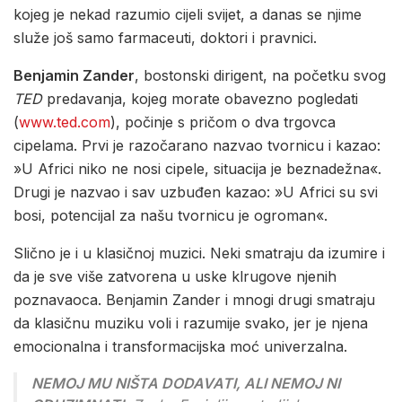
kojeg je nekad razumio cijeli svijet, a danas se njime
služe još samo farmaceuti, doktori i pravnici.
Benjamin Zander
, bostonski dirigent, na početku svog
TED
predavanja, kojeg morate obavezno pogledati
(
www.ted.com
), počinje s pričom o dva trgovca
cipelama. Prvi je razočarano nazvao tvornicu i kazao:
»U Africi niko ne nosi cipele, situacija je beznadežna«.
Drugi je nazvao i sav uzbuđen kazao: »U Africi su svi
bosi, potencijal za našu tvornicu je ogroman«.
Slično je i u klasičnoj muzici. Neki smatraju da izumire i
da je sve više zatvorena u uske klrugove njenih
poznavaoca. Benjamin Zander i mnogi drugi smatraju
da klasičnu muziku voli i razumije svako, jer je njena
emocionalna i transformacijska moć univerzalna.
NEMOJ MU NIŠTA DODAVATI, ALI NEMOJ NI