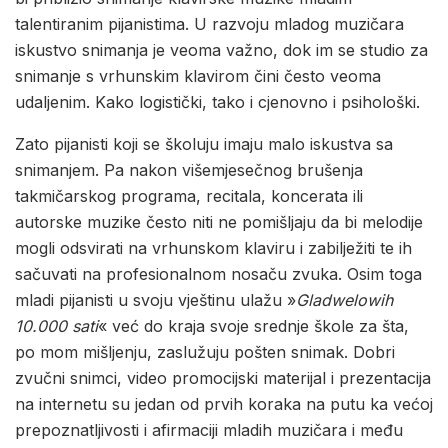
talentiranim pijanistima. U razvoju mladog muzičara
iskustvo snimanja je veoma važno, dok im se studio za
snimanje s vrhunskim klavirom čini često veoma
udaljenim. Kako logistički, tako i cjenovno i psihološki.
Zato pijanisti koji se školuju imaju malo iskustva sa
snimanjem. Pa nakon višemjesečnog brušenja
takmičarskog programa, recitala, koncerata ili
autorske muzike često niti ne pomišljaju da bi melodije
mogli odsvirati na vrhunskom klaviru i zabilježiti te ih
sačuvati na profesionalnom nosaču zvuka. Osim toga
mladi pijanisti u svoju vještinu ulažu »
Gladwelowih
10.000 sati
« već do kraja svoje srednje škole za šta,
po mom mišljenju, zaslužuju pošten snimak. Dobri
zvučni snimci, video promocijski materijal i prezentacija
na internetu su jedan od prvih koraka na putu ka većoj
prepoznatljivosti i afirmaciji mladih muzičara i među