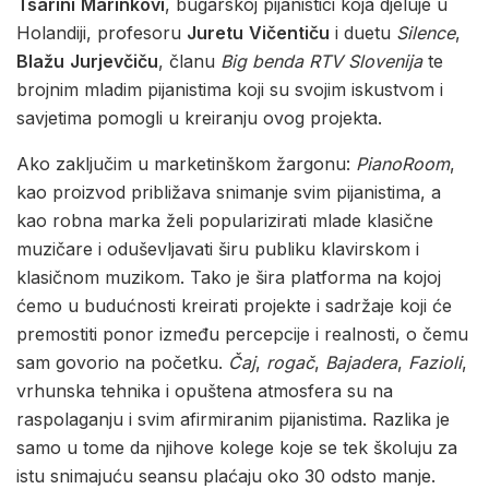
Tsarini
Marinkovi
, bugarskoj pijanistici koja djeluje u
Holandiji, profesoru
Juretu
Vičentiču
i duetu
Silence
,
Blažu
Jurjevčiču
, članu
Big
benda
RTV
Slovenija
te
brojnim mladim pijanistima koji su svojim iskustvom i
savjetima pomogli u kreiranju ovog projekta.
Ako zaključim u marketinškom žargonu:
PianoRoom
,
kao proizvod približava snimanje svim pijanistima, a
kao robna marka želi popularizirati mlade klasične
muzičare i oduševljavati širu publiku klavirskom i
klasičnom muzikom. Tako je šira platforma na kojoj
ćemo u budućnosti kreirati projekte i sadržaje koji će
premostiti ponor između percepcije i realnosti, o čemu
sam govorio na početku.
Čaj
,
rogač
,
Bajadera
,
Fazioli
,
vrhunska tehnika i opuštena atmosfera su na
raspolaganju i svim afirmiranim pijanistima. Razlika je
samo u tome da njihove kolege koje se tek školuju za
istu snimajuću seansu plaćaju oko 30 odsto manje.