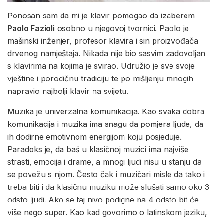
Ponosan sam da mi je klavir pomogao da izaberem
Paolo Fazioli
osobno u njegovoj tvornici. Paolo je
mašinski inženjer, profesor klavira i sin proizvođača
drvenog namještaja. Nikada nije bio sasvim zadovoljan
s klavirima na kojima je svirao. Udružio je sve svoje
vještine i porodičnu tradiciju te po mišljenju mnogih
napravio najbolji klavir na svijetu.
Muzika je univerzalna komunikacija. Kao svaka dobra
komunikacija i muzika ima snagu da pomjera ljude, da
ih dodirne emotivnom energijom koju posjeduje.
Paradoks je, da baš u klasičnoj muzici ima najviše
strasti, emocija i drame, a mnogi ljudi nisu u stanju da
se povežu s njom. Često čak i muzičari misle da tako i
treba biti i da klasičnu muziku može slušati samo oko 3
odsto ljudi. Ako se taj nivo podigne na 4 odsto bit će
više nego super. Kao kad govorimo o latinskom jeziku,