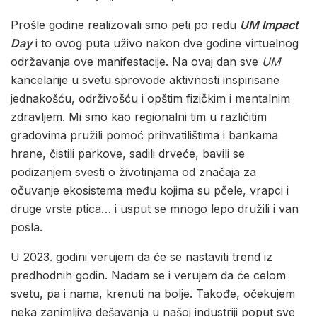
Prošle godine realizovali smo peti po redu
UM Impact
Day
i to ovog puta uživo nakon dve godine virtuelnog
održavanja ove manifestacije. Na ovaj dan sve
UM
kancelarije u svetu sprovode aktivnosti inspirisane
jednakošću, održivošću i opštim fizičkim i mentalnim
zdravljem. Mi smo kao regionalni tim u različitim
gradovima pružili pomoć prihvatilištima i bankama
hrane, čistili parkove, sadili drveće, bavili se
podizanjem svesti o životinjama od značaja za
očuvanje ekosistema među kojima su pčele, vrapci i
druge vrste ptica… i usput se mnogo lepo družili i van
posla.
U 2023. godini verujem da će se nastaviti trend iz
predhodnih godin. Nadam se i verujem da će celom
svetu, pa i nama, krenuti na bolje. Takođe, očekujem
neka zanimljiva dešavanja u našoj industriji poput sve