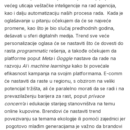
većeg uticaja veštačke inteligencije na rad agencija,
kao i dalju automatizaciju naših procesa rada. Kada je
oglašavanje u pitanju očekujem da će se najveće
promene, kao što je bio slučaj predhodnih godina,
dešavati u sferi digitalnih medija. Trend sve veće
personalizacije oglasa će se nastaviti što će dovesti do
rasta
programmatic
rešenja, a takođe očekujem da
platforme poput
Meta
i
Goggle
nastave da rade na
razvoju
AI
i
machine learninga
kako bi povećale
efikasnost kampanja na svojim platformama. E-comm
će nastaviti da raste u regionu, s obzirom na veliki
potencijal tržišta, ali će paralelno morati da se radi i na
prevazilaženju barijera za rast, poput
privace
concern’a
i edukacije starijeg stanovništva na temu
online kupovine. Brendovi će nastaviti trend
povezivanju sa temama ekologije ili pomoći zajednici jer
pogotovo mlađim generacijama je važno da brandovi