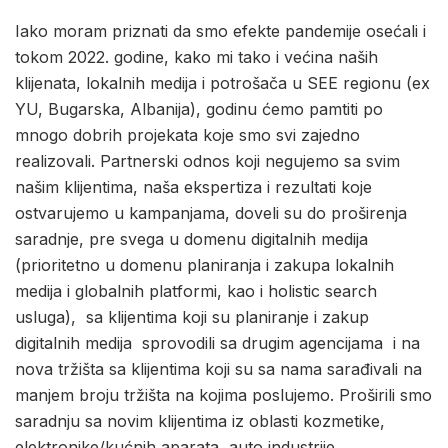
Iako moram priznati da smo efekte pandemije osećali i
tokom 2022. godine, kako mi tako i većina naših
klijenata, lokalnih medija i potrošača u SEE regionu (ex
YU, Bugarska, Albanija), godinu ćemo pamtiti po
mnogo dobrih projekata koje smo svi zajedno
realizovali. Partnerski odnos koji negujemo sa svim
našim klijentima, naša ekspertiza i rezultati koje
ostvarujemo u kampanjama, doveli su do proširenja
saradnje, pre svega u domenu digitalnih medija
(prioritetno u domenu planiranja i zakupa lokalnih
medija i globalnih platformi, kao i holistic search
usluga), sa klijentima koji su planiranje i zakup
digitalnih medija sprovodili sa drugim agencijama i na
nova tržišta sa klijentima koji su sa nama sarađivali na
manjem broju tržišta na kojima poslujemo. Proširili smo
saradnju sa novim klijentima iz oblasti kozmetike,
elektronike/kućnih aparata, auto industrije,