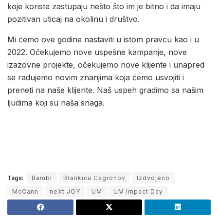
koje koriste zastupaju nešto što im je bitno i da imaju
pozitivan uticaj na okolinu i društvo.
Mi ćemo ove godine nastaviti u istom pravcu kao i u
2022. Očekujemo nove uspešne kampanje, nove
izazovne projekte, očekujemo nove klijente i unapred
se radujemo novim znanjima koja ćemo usvojiti i
preneti na naše klijente. Naš uspeh gradimo sa našim
ljudima koji su naša snaga.
Tags:
Bambi
Brankica Cagronov
Izdvojeno
McCann
neXt JOY
UM
UM Impact Day