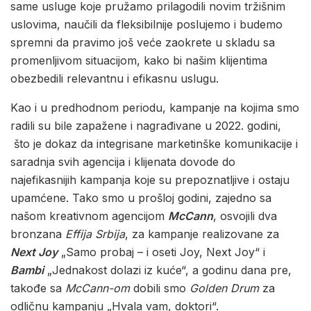
same usluge koje pružamo prilagodili novim tržišnim
uslovima, naučili da fleksibilnije poslujemo i budemo
spremni da pravimo još veće zaokrete u skladu sa
promenljivom situacijom, kako bi našim klijentima
obezbedili relevantnu i efikasnu uslugu.
Kao i u predhodnom periodu, kampanje na kojima smo
radili su bile zapažene i nagrađivane u 2022. godini,
što je dokaz da integrisane marketinške komunikacije i
saradnja svih agencija i klijenata dovode do
najefikasnijih kampanja koje su prepoznatljive i ostaju
upamćene. Tako smo u prošloj godini, zajedno sa
našom kreativnom agencijom
McCann
, osvojili dva
bronzana
Effija Srbija
, za kampanje realizovane za
Next Joy
„Samo probaj – i oseti Joy, Next Joy“ i
Bambi
„Jednakost dolazi iz kuće“, a godinu dana pre,
takođe sa
McCann-om
dobili smo
Golden Drum
za
odličnu kampanju „Hvala vam, doktori“.