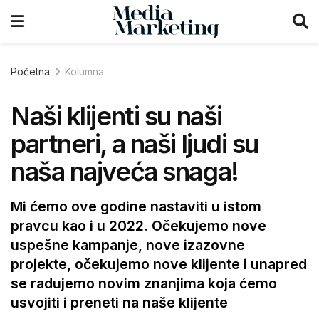
Početna
Kolumna
Naši klijenti su naši
partneri, a naši ljudi su
naša najveća snaga!
Mi ćemo ove godine nastaviti u istom
pravcu kao i u 2022. Očekujemo nove
uspešne kampanje, nove izazovne
projekte, očekujemo nove klijente i unapred
se radujemo novim znanjima koja ćemo
usvojiti i preneti na naše klijente