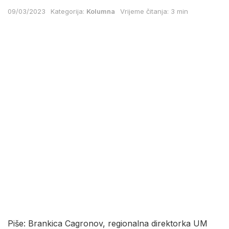
09/03/2023
Kategorija:
Kolumna
Vrijeme čitanja: 3 min
Piše: Brankica Cagronov, regionalna direktorka UM