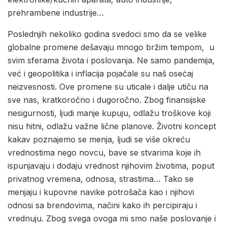
prehrambene industrije…
Poslednjih nekoliko godina svedoci smo da se velike
globalne promene dešavaju mnogo bržim tempom, u
svim sferama života i poslovanja. Ne samo pandemija,
već i geopolitika i inflacija pojačale su naš osećaj
neizvesnosti. Ove promene su uticale i dalje utiču na
sve nas, kratkoročno i dugoročno. Zbog finansijske
nesigurnosti, ljudi manje kupuju, odlažu troškove koji
nisu hitni, odlažu važne lične planove. Životni koncept
kakav poznajemo se menja, ljudi se više okreću
vrednostima nego novcu, bave se stvarima koje ih
ispunjavaju i dodaju vrednost njihovim životima, poput
privatnog vremena, odnosa, strastima… Tako se
menjaju i kupovne navike potrošača kao i njihovi
odnosi sa brendovima, načini kako ih percipiraju i
vrednuju. Zbog svega ovoga mi smo naše poslovanje i