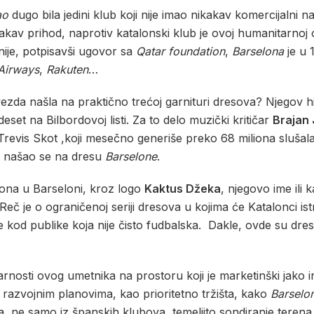
ao
dugo bila jedini klub koji nije imao nikakav komercijalni 
akav prihod, naprotiv katalonski klub je ovoj humanitarnoj 
nije, potpisavši ugovor sa
Qatar foundation
,
Barselona
je u 
Airways
,
Rakuten
…
ezda našla na praktično trećoj garnituri dresova? Njegov h
et na Bilbordovoj listi. Za to delo muzički kritičar
Brajan
Trevis Skot ,koji mesečno generiše preko 68 miliona sluša
, našao se na dresu
Barselone
.
iona u Barseloni, kroz logo
Kaktus Džeka
, njegovo ime ili 
Reč je o ograničenoj seriji dresova u kojima će Katalonci ist
e kod publike koja nije čisto fudbalska. Dakle, ovde su dres
arnosti ovog umetnika na prostoru koji je marketinški jako
 razvojnim planovima, kao prioritetno tržišta, kako
Barselo
a, ne samo iz španskih klubova, temeljito sondiranje terena