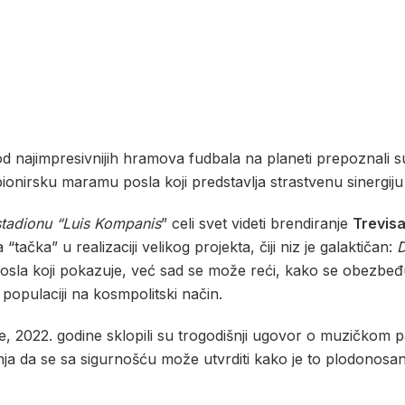
 od najimpresivnijih hramova fudbala na planeti prepoznali 
 pionirsku maramu posla koji predstavlja strastvenu sinergij
stadionu “Luis Kompanis
” celi svet videti brendiranje
Trevis
tačka” u realizaciji velikog projekta, čiji niz je galaktičan:
D
osla koji pokazuje, već sad se može reći, kako se obezbeđu
oj populaciji na kosmpolitski način.
je, 2022. godine sklopili su trogodišnji ugovor o muzičkom 
anja da se sa sigurnošću može utvrditi kako je to plodonos