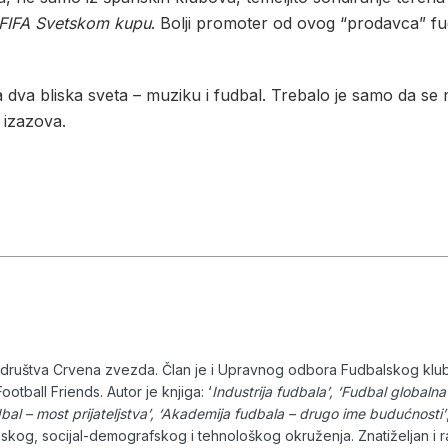
FIFA
Svetskom kupu
. Bolji promoter od ovog “prodavca” f
dva bliska sveta – muziku i fudbal. Trebalo je samo da se n
 izazova.
g društva Crvena zvezda. Član je i Upravnog odbora Fudbalskog klu
ootball Friends.
Autor je knjiga: ‘
Industrija fudbala’, ‘Fudbal globalna
udbal – most prijateljstva’, ‘Akademija fudbala – drugo ime budućnosti’
skog, socijal-demografskog i tehnološkog okruženja.
Znatiželjan i