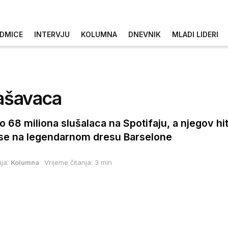
DMICE
INTERVJU
KOLUMNA
DNEVNIK
MLADI LIDERI
šašavaca
o 68 miliona slušalaca na Spotifaju, a njegov h
o se na legendarnom dresu Barselone
ja:
Kolumna
Vrijeme čitanja: 3 min