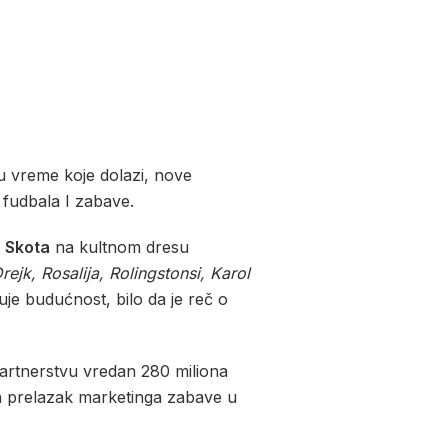
su vreme koje dolazi, nove
u fudbala I zabave.
a Skota
na kultnom dresu
rejk, Rosalija, Rolingstonsi, Karol
je budućnost, bilo da je reč o
partnerstvu vredan 280 miliona
an prelazak marketinga zabave u