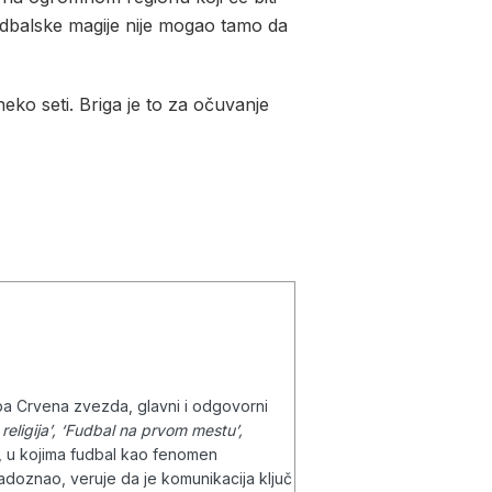
udbalske magije nije mogao tamo da
eko seti. Briga je to za očuvanje
ba Crvena zvezda, glavni i odgovorni
 religija’, ‘Fudbal na prvom mestu’,
, u kojima fudbal kao fenomen
 radoznao, veruje da je komunikacija ključ