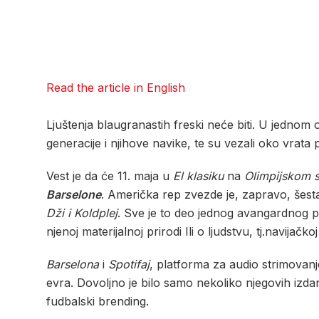
Read the article in English
Ljuštenja blaugranastih freski neće biti. U jednom
generacije i njihove navike, te su vezali oko vrata
Vest je da će 11. maja u
El klasiku
na
Olimpijskom 
Barselone
. Američka rep zvezde je, zapravo, šesta “
Dži i Koldplej
. Sve je to deo jednog avangardnog p
njenoj materijalnoj prirodi Ili o ljudstvu, tj.navijačk
Barselona
i
Spotifaj
, platforma za audio strimovan
evra. Dovoljno je bilo samo nekoliko njegovih izd
fudbalski brending.