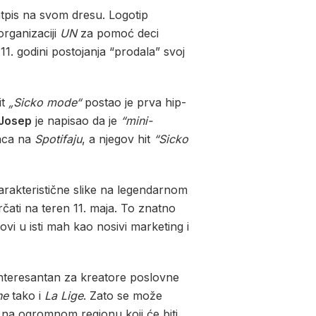
natpis na svom dresu. Logotip
organizaciji
UN
za pomoć deci
111. godini postojanja “prodala” svoj
it
„Sicko mode“
postao je prva hip-
 Josep
je napisao da je
“mini-
laca na
Spotifaju
, a njegov hit
“Sicko
karakteristične slike na legendarnom
rčati na teren 11. maja. To znatno
ovi u isti mah kao nosivi marketing i
 interesantan za kreatore poslovne
ne
tako i
La Lige
. Zato se može
 na ogromnom regionu koji će biti