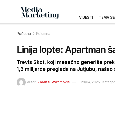
VIJESTI
TEMA SE
Početna
Kolumna
Linija lopte: Apartman 
Trevis Skot, koji mesečno generiše prek
1,3 milijarde pregleda na Jutjubu, naša
Autor:
Zoran S. Avramović
29/04/2025
Kategori