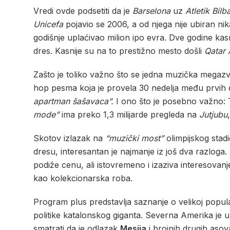
Vredi ovde podsetiti da je
Barselona
uz
Atletik Bilb
Unicefa
pojavio se 2006, a od njega nije ubiran nik
godišnje uplaćivao milion ipo evra. Dve godine kas
dres. Kasnije su na to prestižno mesto došli
Qatar 
Zašto je toliko važno što se jedna muzička megazv
hop pesma koja je provela 30 nedelja među prvih des
apartman šašavaca”.
I ono što je posebno važno: 
mode”
ima preko 1,3 milijarde pregleda na
Jutjubu
Skotov izlazak na
“muzički most”
olimpijskog stad
dresu, interesantan je najmanje iz još dva razloga. 
podiže cenu, ali istovremeno i izaziva interesovanj
kao kolekcionarska roba.
Program plus predstavlja saznanje o velikoj popul
politike katalonskog giganta. Severna Amerika je u
smatrati da je odlazak
Mesija
i brojnih drugih asov