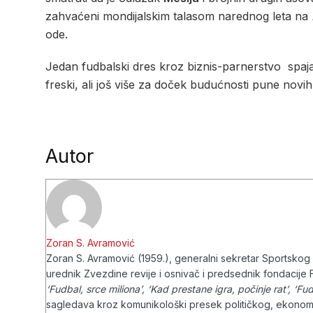
zahvaćeni mondijalskim talasom narednog leta na
ode.
Jedan fudbalski dres kroz biznis-parnerstvo spaja 
freski, ali još više za doček budućnosti pune novih
Autor
Zoran S. Avramović
Zoran S. Avramović (1959.), generalni sekretar Sportsko
urednik Zvezdine revije i osnivač i predsednik fondacije F
‘Fudbal, srce miliona’, ‘Kad prestane igra, počinje rat’, ‘F
sagledava kroz komunikološki presek političkog, ekonom