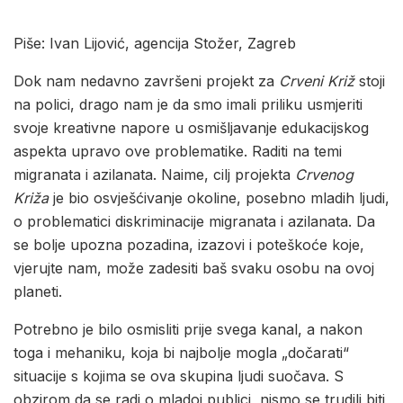
Piše: Ivan Lijović, agencija Stožer, Zagreb
Dok nam nedavno završeni projekt za
Crveni Križ
stoji
na polici, drago nam je da smo imali priliku usmjeriti
svoje kreativne napore u osmišljavanje edukacijskog
aspekta upravo ove problematike. Raditi na temi
migranata i azilanata. Naime, cilj projekta
Crvenog
Križa
je bio osvješćivanje okoline, posebno mladih ljudi,
o problematici diskriminacije migranata i azilanata. Da
se bolje upozna pozadina, izazovi i poteškoće koje,
vjerujte nam, može zadesiti baš svaku osobu na ovoj
planeti.
Potrebno je bilo osmisliti prije svega kanal, a nakon
toga i mehaniku, koja bi najbolje mogla „dočarati“
situacije s kojima se ova skupina ljudi suočava. S
obzirom da se radi o mladoj publici, nismo se trudili biti