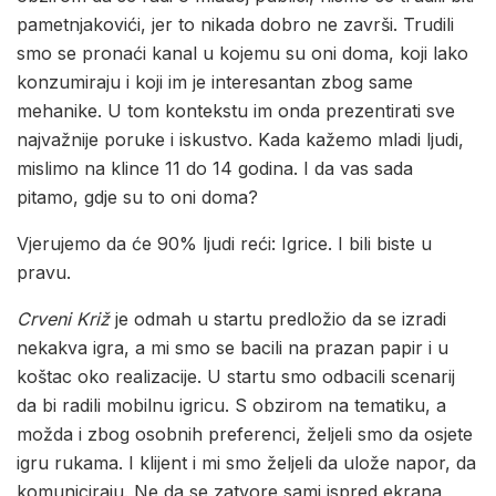
pametnjakovići, jer to nikada dobro ne završi. Trudili
smo se pronaći kanal u kojemu su oni doma, koji lako
konzumiraju i koji im je interesantan zbog same
mehanike. U tom kontekstu im onda prezentirati sve
najvažnije poruke i iskustvo. Kada kažemo mladi ljudi,
mislimo na klince 11 do 14 godina. I da vas sada
pitamo, gdje su to oni doma?
Vjerujemo da će 90% ljudi reći: Igrice. I bili biste u
pravu.
Crveni Križ
je odmah u startu predložio da se izradi
nekakva igra, a mi smo se bacili na prazan papir i u
koštac oko realizacije. U startu smo odbacili scenarij
da bi radili mobilnu igricu. S obzirom na tematiku, a
možda i zbog osobnih preferenci, željeli smo da osjete
igru rukama. I klijent i mi smo željeli da ulože napor, da
komuniciraju. Ne da se zatvore sami ispred ekrana