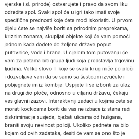
vjerske i sl. prirode) ostvarujete i pravo da svom liku
odredite spol. Svaki spol će u igri tako imati svoje
specifične prednosti koje ćete moći iskoristiti. U prvom
dijelu ćete se najviše boriti sa prirodnim preprekama,
kriznim zonama, skupljati objekte koji će vam pomoći
jednom kada dođete do željene države poput
putovnice, vode i hrane. U cijelom tom putovanju će
vam za petama biti grupa ljudi koja predstavlja trgovinu
ljudima. Veliko slovo T koje se svaki krug miče po ploči
i dozvoljava vam da se samo sa šesticom izvučete i
pobjegnete im iz kombija. Uspijete li se izboriti za ulaz
na drugi dio ploče, odnosno u ciljanu državu, čekaju
vas glavni izazovi. Interaktivniji zadaci u kojima ćete se
morati kockicama boriti da vas ne izbace iz stana radi
diskriminacije susjeda, bježati ulicama od huligana,
braniti svoju nevinost policiji. Ukoliko padnete na bilo
kojem od ovih zadataka, desiti će vam se ono što je