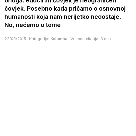
onoga: educiran čovjek je neograničen
čovjek. Posebno kada pričamo o osnovnoj
humanosti koja nam nerijetko nedostaje.
No, nećemo o tome
22/09/2015
Kategorija:
Kolumna
Vrijeme čitanja: 3 min