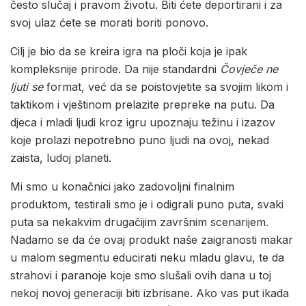
često slučaj i pravom životu. Biti ćete deportirani i za
svoj ulaz ćete se morati boriti ponovo.
Cilj je bio da se kreira igra na ploči koja je ipak
kompleksnije prirode. Da nije standardni
Čovječe ne
ljuti se
format, već da se poistovjetite sa svojim likom i
taktikom i vještinom prelazite prepreke na putu. Da
djeca i mladi ljudi kroz igru upoznaju težinu i izazov
koje prolazi nepotrebno puno ljudi na ovoj, nekad
zaista, ludoj planeti.
Mi smo u konačnici jako zadovoljni finalnim
produktom, testirali smo je i odigrali puno puta, svaki
puta sa nekakvim drugačijim završnim scenarijem.
Nadamo se da će ovaj produkt naše zaigranosti makar
u malom segmentu educirati neku mladu glavu, te da
strahovi i paranoje koje smo slušali ovih dana u toj
nekoj novoj generaciji biti izbrisane. Ako vas put ikada