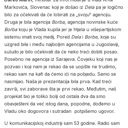
Markovića, Slovenac koji je došao iz
Dela
pa je logično
bilo za očekivati da će lobirati za „svoju“ agenciju.
Druga je bila agencija
Borba
, agencija novinske kuće
Borba
koju je Vlada kupila jer je htjela u višepartijskom
sistemu imati svoj medij. Pored
Dela
i
Borbe
, koje su
uzgred bile i među najboljim agencijama u Jugoslaviji,
suludo je bilo očekivati da će neko treći dobiti posao.
Posebno ne agencija iz Sarajeva. Čovjeku koji nas je
pozvao i koji nam je rekao da se uopšte ne trudimo,
rekao sam na kafi da ćemo ići na pobjedu. Samo se
nasmijao. Naša je prezentacija bila prva. Kad treći
završi, svi zaborave šta je prvi rekao. Međutim, naš
projekat bio je toliko bolji od ostala dva da smo
obavješteni da već istog dana, popodne, dođemo u
Vladu oko dogovora i sutradan potpišemo ugovor.
U komunikacijskoj industriji sam 53 godine. Radio sam