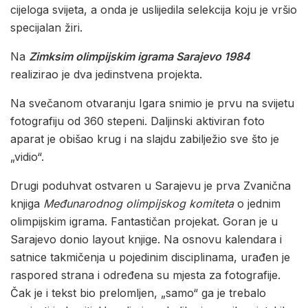
cijeloga svijeta, a onda je uslijedila selekcija koju je vršio
specijalan žiri.
Na
Zimksim olimpijskim igrama Sarajevo 1984
realizirao je dva jedinstvena projekta.
Na svečanom otvaranju Igara snimio je prvu na svijetu
fotografiju od 360 stepeni. Daljinski aktiviran foto
aparat je obišao krug i na slajdu zabilježio sve što je
„vidio“.
Drugi poduhvat ostvaren u Sarajevu je prva Zvanična
knjiga
Međunarodnog olimpijskog komiteta
o jednim
olimpijskim igrama. Fantastičan projekat. Goran je u
Sarajevo donio layout knjige. Na osnovu kalendara i
satnice takmičenja u pojedinim disciplinama, urađen je
raspored strana i određena su mjesta za fotografije.
Čak je i tekst bio prelomljen, „samo“ ga je trebalo