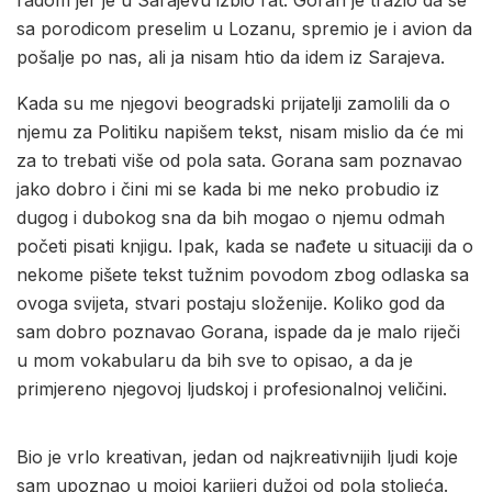
sa porodicom preselim u Lozanu, spremio je i avion da
pošalje po nas, ali ja nisam htio da idem iz Sarajeva.
Kada su me njegovi beogradski prijatelji zamolili da o
njemu za Politiku napišem tekst, nisam mislio da će mi
za to trebati više od pola sata. Gorana sam poznavao
jako dobro i čini mi se kada bi me neko probudio iz
dugog i dubokog sna da bih mogao o njemu odmah
početi pisati knjigu. Ipak, kada se nađete u situaciji da o
nekome pišete tekst tužnim povodom zbog odlaska sa
ovoga svijeta, stvari postaju složenije. Koliko god da
sam dobro poznavao Gorana, ispade da je malo riječi
u mom vokabularu da bih sve to opisao, a da je
primjereno njegovoj ljudskoj i profesionalnoj veličini.
Bio je vrlo kreativan, jedan od najkreativnijih ljudi koje
sam upoznao u mojoj karijeri dužoj od pola stoljeća.