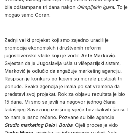
bila odštampana tri dana nakon
Olimpijskih igara
. To je
mogao samo Goran.
Zadnji veliki projekat koji smo zajedno uradili je
promocija ekonomskih i društvenih reformi
jugoslovenske vlade koju je vodio
Ante Marković
.
Svjestan da je Jugoslavija ušla u višepartijski sistem,
Marković je odlučio da angažuje marketing agenciju.
Raspisan je konkurs po kojem su morale postojati tri
ponude. Svaka agencija je imala po sat vremena da
predstavi svoj projekat. Rok za objavu rezultata je bio
15 dana. Mi smo se javili na nagovor jednog člana
tadašnjeg Saveznog izvršnog vijeća bez ikakvih šansi. I
to nam je jasno rečeno. Pozvane su bile agencije
Studio marketing Delo
i
Borba
. Cijeli proces je vido
Darko Marin
, ministar za informisanje u vladi Ante