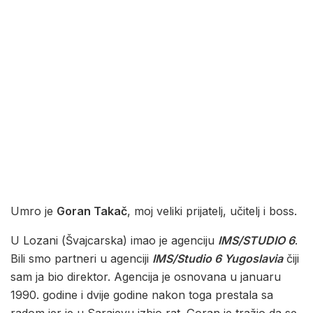
Umro je
Goran Takač
, moj veliki prijatelj, učitelj i boss.
U Lozani (Švajcarska) imao je agenciju
IMS/STUDIO 6
.
Bili smo partneri u agenciji
IMS/Studio 6 Yugoslavia
čiji
sam ja bio direktor. Agencija je osnovana u januaru
1990. godine i dvije godine nakon toga prestala sa
radom jer je u Sarajevu izbio rat. Goran je tražio da se