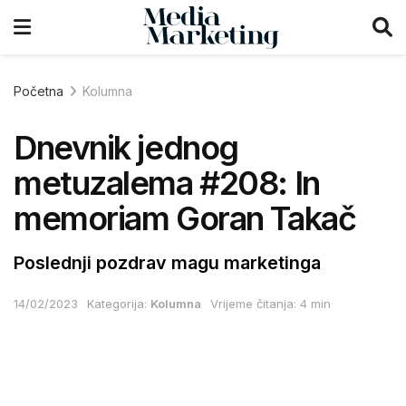
Početna
Kolumna
Dnevnik jednog
metuzalema #208: In
memoriam Goran Takač
Poslednji pozdrav magu marketinga
14/02/2023
Kategorija:
Kolumna
Vrijeme čitanja: 4 min