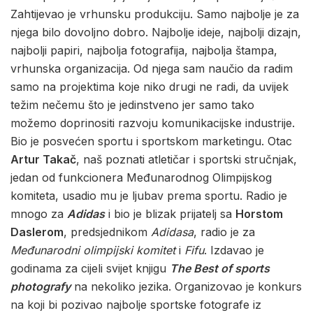
Zahtijevao je vrhunsku produkciju. Samo najbolje je za
njega bilo dovoljno dobro. Najbolje ideje, najbolji dizajn,
najbolji papiri, najbolja fotografija, najbolja štampa,
vrhunska organizacija. Od njega sam naučio da radim
samo na projektima koje niko drugi ne radi, da uvijek
težim nečemu što je jedinstveno jer samo tako
možemo doprinositi razvoju komunikacijske industrije.
Bio je posvećen sportu i sportskom marketingu. Otac
Artur Takač
, naš poznati atletičar i sportski stručnjak,
jedan od funkcionera Međunarodnog Olimpijskog
komiteta, usadio mu je ljubav prema sportu. Radio je
mnogo za
Adidas
i bio je blizak prijatelj sa
Horstom
Daslerom
, predsjednikom
Adidasa
, radio je za
Međunarodni olimpijski komitet
i
Fifu
. Izdavao je
godinama za cijeli svijet knjigu
The Best of sports
photografy
na nekoliko jezika. Organizovao je konkurs
na koji bi pozivao najbolje sportske fotografe iz