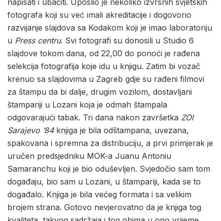
napisati i ubaciti. Uposlio je nekoliko izvrsnih svjetskih
fotografa koji su već imali akreditacije i dogovorio
razvijanje slajdova sa Kodakom koji je imao laboratoriju
u
Press centru
. Svi fotografi su donosili u Studio 6
slajdove tokom dana, od 22,00 do ponoći je rađena
selekcija fotografija koje idu u knjigu. Zatim bi vozač
krenuo sa slajdovima u Zagreb gdje su rađeni filmovi
za štampu da bi dalje, drugim vozilom, dostavljani
štampariji u Lozani koja je odmah štampala
odgovarajući tabak. Tri dana nakon završetka
ZOI
Sarajevo ’84
knjiga je bila odštampana, uvezana,
spakovana i spremna za distribuciju, a prvi primjerak je
uručen predsjedniku MOK-a Juanu Antoniu
Samaranchu koji je bio oduševljen. Svjedočio sam tom
događaju, bio sam u Lozani, u štampariji, kada se to
događalo. Knjiga je bila većeg formata i sa velikim
brojem strana. Gotovo nevjerovatno da je knjiga tog
kvaliteta, takvog sadržaja i tog obima u ono vrijeme