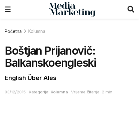
Početna
Kolumna
Boštjan Prijanovič:
Balkanskoengleski
English Über Ales
03/12/2015
Kategorija:
Kolumna
Vrijeme čitanja: 2 min