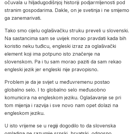
očuvala u hiljadugodišnjoj historiji podjarmljenosti pod
stranim gospodarima. Dakle, on je svetinja i ne smijemo
ga zanemarivati.
Tako smo cijelu oglašivačku struku preveli u slovenski.
Na sastancima sam se uvijek morao pravdati kada bih
koristio neku tuđicu, engleski izraz za oglašivački
element koji ima potpuno isto značenje na
slovenskom. Pa i tu sam morao paziti da sam rekao
engleski jezik jer engleski nije pravopisno.
Problem je da je svijet u međuvremenu postao
globalno selo. I to globalno selo međusobno
komunicira na engleskom jeziku. Oglašavanje se pri
tom mijenja i razvija i sve novo nam opet dolazi na
engleskom jeziku.
U isto vrijeme se u regiji dogodilo to da slovenska
omladina ne razumije srpski, hrvatski, odnosno