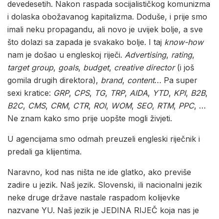
devedesetih. Nakon raspada socijalističkog komunizma
i dolaska obožavanog kapitalizma. Doduše, i prije smo
imali neku propagandu, ali novo je uvijek bolje, a sve
što dolazi sa zapada je svakako bolje. I taj
know-how
nam je došao u engleskoj riječi.
Advertising
,
rating
,
target group
,
goals
,
budget
,
creative director
(i još
gomila drugih direktora),
brand
,
content
… Pa super
sexi kratice:
GRP
,
CPS
,
TG
,
TRP
,
AIDA
,
YTD
,
KPI
,
B2B
,
B2C
,
CMS
,
CRM
,
CTR
,
ROI
,
WOM
,
SEO
,
RTM
,
PPC
, …
Ne znam kako smo prije uopšte mogli živjeti.
U agencijama smo odmah preuzeli engleski riječnik i
predali ga klijentima.
Naravno, kod nas ništa ne ide glatko, ako previše
zadire u jezik. Naš jezik. Slovenski, ili nacionalni jezik
neke druge države nastale raspadom kolijevke
nazvane YU. Naš jezik je JEDINA RIJEČ koja nas je