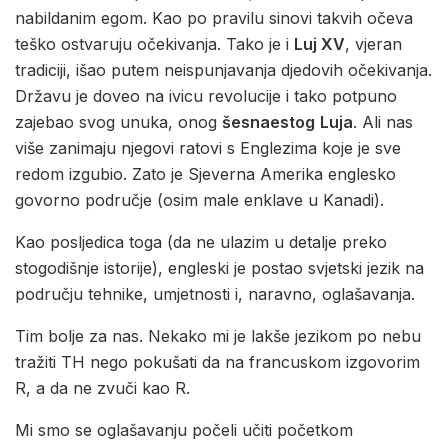
nabildanim egom. Kao po pravilu sinovi takvih očeva
teško ostvaruju očekivanja. Tako je i
Luj XV
, vjeran
tradiciji, išao putem neispunjavanja djedovih očekivanja.
Državu je doveo na ivicu revolucije i tako potpuno
zajebao svog unuka, onog
šesnaestog
Luja
. Ali nas
više zanimaju njegovi ratovi s Englezima koje je sve
redom izgubio. Zato je Sjeverna Amerika englesko
govorno područje (osim male enklave u Kanadi).
Kao posljedica toga (da ne ulazim u detalje preko
stogodišnje istorije), engleski je postao svjetski jezik na
području tehnike, umjetnosti i, naravno, oglašavanja.
Tim bolje za nas. Nekako mi je lakše jezikom po nebu
tražiti TH nego pokušati da na francuskom izgovorim
R, a da ne zvuči kao R.
Mi smo se oglašavanju počeli učiti početkom