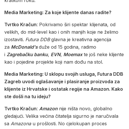
kratkom roku.
Media Marketing: Za koje klijente danas radite?
Tvrtko Kračun
: Pokrivamo širi spektar klijenata, od
velikih, do mid-level kao i onih manjih koje ne želimo
izostaviti.
Futura DDB
glavna je kreativna agencija
za
McDonald's
duže od 15 godina, radimo
i
Zagrebačku banku
,
EVN
,
Moemax
te još neke klijente
kao i pojedine projekte koji nam dođu na stol.
Media Marketing:
U sklopu svojih usluga, Futura DDB
Zagreb uvodi oglašavanje i plasiranje proizvoda za
klijente iz Hrvatske i ostatak regije na Amazon
. Kako
ste došli na tu ideju?
Tvrtko Kračun
:
Amazon
nije ništa novo, globalno
gledajući. Velika većina čitatelja sigurno je naručivala
sa
Amazona
u prošlosti. No cjelokupan proces