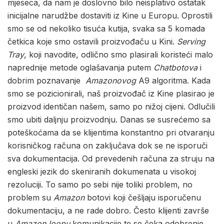
mjeseca, da nam je doslovno bilo neisplativo ostatak
inicijalne narudžbe dostaviti iz Kine u Europu. Oprostili
smo se od nekoliko tisuća kutija, svaka sa 5 komada
četkica koje smo ostavili proizvođaču u Kini.
Serving
Tray
, koji navodite, odlično smo plasirali koristeći malo
naprednije metode oglašavanja putem
Chatbotova
i
dobrim poznavanje
Amazonovog
A9 algoritma. Kada
smo se pozicionirali, naš proizvođač iz Kine plasirao je
proizvod identičan našem, samo po nižoj cijeni. Odlučili
smo ubiti daljnju proizvodnju. Danas se susrećemo sa
poteškoćama da se klijentima konstantno pri otvaranju
korisničkog računa on zaključava dok se ne isporuči
sva dokumentacija. Od prevedenih računa za struju na
engleski jezik do skeniranih dokumenata u visokoj
rezoluciji. To samo po sebi nije toliki problem, no
problem su
Amazon
botovi koji češljaju isporučenu
dokumentaciju, a ne rade dobro. Često klijenti završe
u
Amazon
loopu
komunikacije te se čeka odobrenje