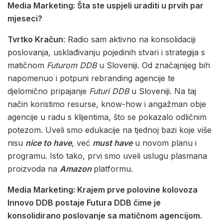
Media Marketing: Šta ste uspjeli uraditi u prvih par
mjeseci?
Tvrtko Kračun
: Radio sam aktivno na konsolidaciji
poslovanja, usklađivanju pojedinih stvari i strategija s
matičnom
Futurom DDB
u Sloveniji. Od značajnijeg bih
napomenuo i potpuni rebranding agencije te
djelomično pripajanje
Futuri DDB
u Sloveniji. Na taj
način koristimo resurse, know-how i angažman obje
agencije u radu s klijentima, što se pokazalo odličnim
potezom. Uveli smo edukacije na tjednoj bazi koje više
nisu
nice to have
, već
must have
u novom planu i
programu. Isto tako, prvi smo uveli uslugu plasmana
proizvoda na
Amazon
platformu.
Media Marketing: Krajem prve polovine kolovoza
Innovo DDB postaje Futura DDB čime je
konsolidirano poslovanje sa matičnom agencijom.