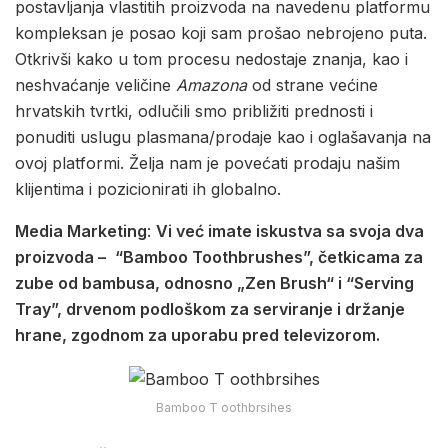
postavljanja vlastitih proizvoda na navedenu platformu
kompleksan je posao koji sam prošao nebrojeno puta.
Otkrivši kako u tom procesu nedostaje znanja, kao i
neshvaćanje veličine
Amazona
od strane većine
hrvatskih tvrtki, odlučili smo približiti prednosti i
ponuditi uslugu plasmana/prodaje kao i oglašavanja na
ovoj platformi. Želja nam je povećati prodaju našim
klijentima i pozicionirati ih globalno.
Media Marketing
:
Vi već imate iskustva sa svoja dva
proizvoda –
“Bamboo Toothbrushes”, četkicama za
zube od bambusa, odnosno „Zen Brush“ i “Serving
Tray”, drvenom podloškom za serviranje i držanje
hrane, zgodnom za uporabu pred televizorom.
Bamboo T oothbrsihes