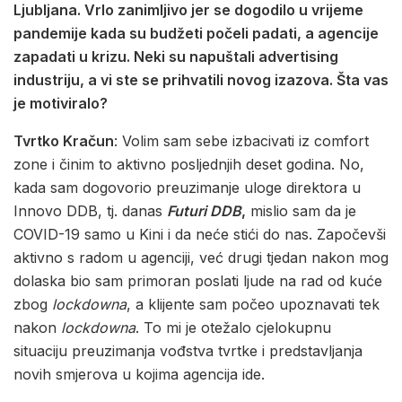
Ljubljana. Vrlo zanimljivo jer se dogodilo u vrijeme
pandemije kada su budžeti počeli padati, a agencije
zapadati u krizu. Neki su napuštali advertising
industriju, a vi ste se prihvatili novog izazova. Šta vas
je motiviralo?
Tvrtko Kračun
: Volim sam sebe izbacivati iz comfort
zone i činim to aktivno posljednjih deset godina. No,
kada sam dogovorio preuzimanje uloge direktora u
Innovo DDB, tj. danas
Futuri DDB
,
mislio sam da je
COVID-19 samo u Kini i da neće stići do nas. Započevši
aktivno s radom u agenciji, već drugi tjedan nakon mog
dolaska bio sam primoran poslati ljude na rad od kuće
zbog
lockdowna
, a klijente sam počeo upoznavati tek
nakon
lockdowna
. To mi je otežalo cjelokupnu
situaciju preuzimanja vođstva tvrtke i predstavljanja
novih smjerova u kojima agencija ide.