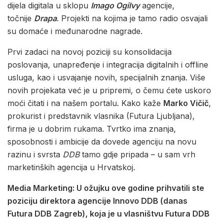
dijela digitala u sklopu
Imago Ogilvy
agencije,
točnije
Drapa
. Projekti na kojima je tamo radio osvajali
su domaće i međunarodne nagrade.
Prvi zadaci na novoj poziciji su konsolidacija
poslovanja, unapređenje i integracija digitalnih i offline
usluga, kao i usvajanje novih, specijalnih znanja. Više
novih projekata već je u pripremi, o čemu ćete uskoro
moći čitati i na našem portalu. Kako kaže
Marko Vičič
,
prokurist i predstavnik vlasnika (Futura Ljubljana),
firma je u dobrim rukama. Tvrtko ima znanja,
sposobnosti i ambicije da dovede agenciju na novu
razinu i svrsta
DDB
tamo gdje pripada – u sam vrh
marketinških agencija u Hrvatskoj.
Media Marketing: U ožujku ove godine prihvatili ste
poziciju direktora agencije Innovo DDB (danas
Futura DDB Zagreb), koja je u vlasništvu Futura DDB