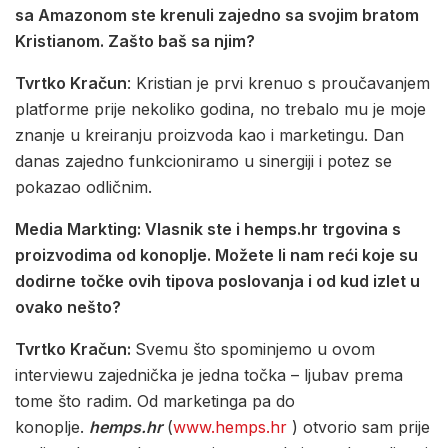
sa Amazonom ste krenuli zajedno sa svojim bratom
Kristianom. Zašto baš sa njim?
Tvrtko Kračun
: Kristian je prvi krenuo s proučavanjem
platforme prije nekoliko godina, no trebalo mu je moje
znanje u kreiranju proizvoda kao i marketingu. Dan
danas zajedno funkcioniramo u sinergiji i potez se
pokazao odličnim.
Media Markting: Vlasnik ste i hemps.hr trgovina s
proizvodima od konoplje. Možete li nam reći koje su
dodirne točke ovih tipova poslovanja i od kud izlet u
ovako nešto?
Tvrtko Kračun:
Svemu što spominjemo u ovom
interviewu zajednička je jedna točka – ljubav prema
tome što radim. Od marketinga pa do
konoplje.
hemps.hr
(
www.hemps.hr
) otvorio sam prije