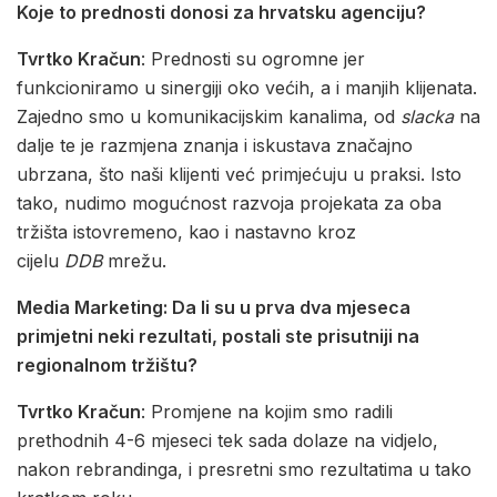
Koje to prednosti donosi za hrvatsku agenciju?
Tvrtko Kračun
: Prednosti su ogromne jer
funkcioniramo u sinergiji oko većih, a i manjih klijenata.
Zajedno smo u komunikacijskim kanalima, od
slacka
na
dalje te je razmjena znanja i iskustava značajno
ubrzana, što naši klijenti već primjećuju u praksi. Isto
tako, nudimo mogućnost razvoja projekata za oba
tržišta istovremeno, kao i nastavno kroz
cijelu
DDB
mrežu.
Media Marketing: Da li su u prva dva mjeseca
primjetni neki rezultati, postali ste prisutniji na
regionalnom tržištu?
Tvrtko Kračun
: Promjene na kojim smo radili
prethodnih 4-6 mjeseci tek sada dolaze na vidjelo,
nakon rebrandinga, i presretni smo rezultatima u tako