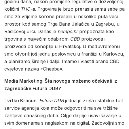
godinu dana, nakon promjene regulative o dozvoljenoj
količini
THC-a
. Trgovina je brzo prerasla sama sebe pa
smo za vrijeme korone preselili u nekoliko puta veći
prostor kod samog Trga Bana Jelačića u Zagrebu, u
Radićevoj ulici. Danas je
hemps.hr
prepoznata kao
trgovina s najvećim odabirom
CBD
proizvoda i
proizvoda od konoplje u Hrvatskoj. U međuvremenu
smo otvorili još jednu poslovnicu u franšizi u Karlovcu,
a planiramo širenje i dalje. Imamo i vlastiti brand CBD
cvijetova naziva «Cheeba».
Media Marketing: Šta novoga možemo očekivati iz
zagrebačke Futura DDB?
Tvrtko Kračun
:
Futura DDB
jedna je zrela i stabilna full
service agencija koja može odgovoriti na sve tržišne
zahtjeve današnjeg doba. Cilj je daljnje usavršavanje u
svim domenama s naglaskom na digital. Zadovoljni smo