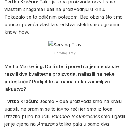
Tvrtko Kračun:
Tako je, oba proizvoda razvili smo
vlastitim snagama i dali na proizvodnju u Kinu.
Pokazalo se to odličnim potezom. Bez obzira što smo
upucali poveća vlastita sredstva, stekli smo ogromni
know-how.
Serving Tray
Media Marketing: Da li ste, i pored činjenice da ste
razvili dva kvalitetna proizvoda, nailazili na neke
poteškoće? Podijelite sa nama neko zanimljivo
iskustvo?
Tvrtko Kračun
: Jesmo – oba proizvoda smo na kraju
ugasili, ne sramim se to javno reći jer smo iz toga
izrazito puno naučili.
Bamboo toothbrushes
smo ugasili
jer je cijena na
Amazonu
toliko pala u samo dva