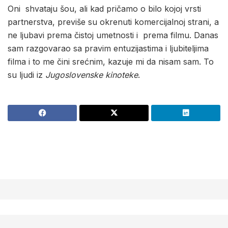
Oni shvataju šou, ali kad pričamo o bilo kojoj vrsti
partnerstva, previše su okrenuti komercijalnoj strani, a
ne ljubavi prema čistoj umetnosti i prema filmu. Danas
sam razgovarao sa pravim entuzijastima i ljubiteljima
filma i to me čini srećnim, kazuje mi da nisam sam. To
su ljudi iz
Jugoslovenske kinoteke
.