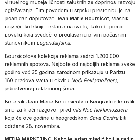
virtuelnog muzeja ličnosti zalužnih za doprinos razvoju
oglašavanja. Tim povodom u srpsku prestonicu je na
jedan dan doputovao
Jean Marie Boursicot
, vlasnik
najveće kolekcije reklama na svetu, kako bi primio
povelju koja svedoči o proglašenju prvim počasnim
stanovnikom
Legendarjuma
.
Boursicotova kolekcija reklama sadrži 1.200.000
reklamnih spotova. Najbolje od najboljih reklama svake
godine već 35 godina zarednom prikazuje u Parizu i
160 gradova sveta u okviru
Noći Reklamoždera
,
jedinstvenog reklamnog šoua.
Boravak Jean Marie Bouursicota u Beogradu iskoristili
smo za kraći razgovor pred
mts Noć Reklamoždera
koja će ove godine u beogradskom
Sava Centru
biti
održana 28. novembra.
MEDIA MARKETING: Kako je jedan mladić koji je radio