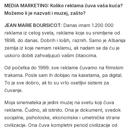
MEDIA MARKETING: Koliko reklama čuva vaša kuća?
Možemo li je nazvati i muzej, zašto?
JEAN MARIE BOURSICOT
: Danas imam 1.200 000
reklama iz celog sveta, reklame koje su snimljene od
1898. do danas. Dobrih i loših, raznih. Samo je Albanija
zemlja iz koje nemam reklamu, ali nadam se da ću je
uskoro dobiti zahvaljujući vašim čitaocima.
Od početka do 1999. sve reklame čuvamo na filmskim
trakama. Posle sam ih dobijao na kasetama, pa digital.
To je sve dobro, ali to su vrlo osetljivi sistemi za
čuvanje.
Moja sinemateka je jedini muzej na svetu koji čuva
reklame. Čudno, ali istinito. Ona je dokument, svedok
socijalne, psiholoske, ekonomske i umetničke strane
civilizacije. Ona čuva kompletni period civilizacije od