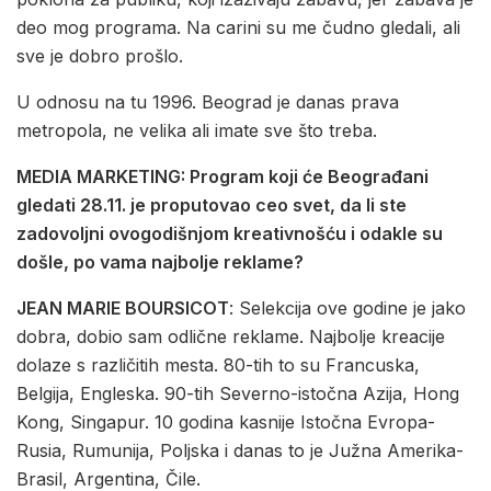
deo mog programa. Na carini su me čudno gledali, ali
sve je dobro prošlo.
U odnosu na tu 1996. Beograd je danas prava
metropola, ne velika ali imate sve što treba.
MEDIA MARKETING: Program koji će Beograđani
gledati 28.11. je proputovao ceo svet, da li ste
zadovoljni ovogodišnjom kreativnošću i odakle su
došle, po vama najbolje reklame?
JEAN MARIE BOURSICOT
: Selekcija ove godine je jako
dobra, dobio sam odlične reklame. Najbolje kreacije
dolaze s različitih mesta. 80-tih to su Francuska,
Belgija, Engleska. 90-tih Severno-istočna Azija, Hong
Kong, Singapur. 10 godina kasnije Istočna Evropa-
Rusia, Rumunija, Poljska i danas to je Južna Amerika-
Brasil, Argentina, Čile.