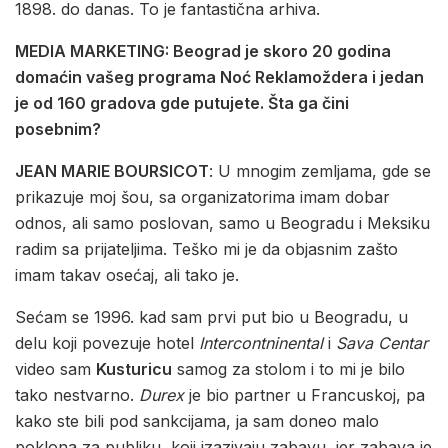
1898. do danas. To je fantastična arhiva.
MEDIA MARKETING: Beograd je skoro 20 godina
domaćin vašeg programa Noć Reklamoždera i jedan
je od 160 gradova gde putujete. Šta ga čini
posebnim?
JEAN MARIE BOURSICOT
: U mnogim zemljama, gde se
prikazuje moj šou, sa organizatorima imam dobar
odnos, ali samo poslovan, samo u Beogradu i Meksiku
radim sa prijateljima. Teško mi je da objasnim zašto
imam takav osećaj, ali tako je.
Sećam se 1996. kad sam prvi put bio u Beogradu, u
delu koji povezuje hotel
Intercontninental
i
Sava Centar
video sam
Kusturicu
samog za stolom i to mi je bilo
tako nestvarno.
Durex
je bio partner u Francuskoj, pa
kako ste bili pod sankcijama, ja sam doneo malo
poklona za publiku, koji izazivaju zabavu, jer zabava je