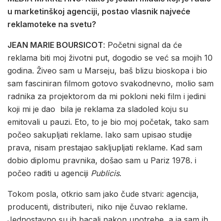
u marketinškoj agenciji, postao vlasnik najveće
reklamoteke na svetu?
JEAN MARIE BOURSICOT
: Početni signal da će
reklama biti moj životni put, dogodio se već sa mojih 10
godina. Živeo sam u Marseju, baš blizu bioskopa i bio
sam fasciniran filmom gotovo svakodnevno, molio sam
radnika za projektorom da mi pokloni neki film i jedini
koji mi je dao bila je reklama za sladoled koju su
emitovali u pauzi. Eto, to je bio moj početak, tako sam
počeo sakupljati reklame. Iako sam upisao studije
prava, nisam prestajao sakljupljati reklame. Kad sam
dobio diplomu pravnika, došao sam u Pariz 1978. i
počeo raditi u agenciji
Publicis
.
Tokom posla, otkrio sam jako čude stvari: agencija,
producenti, distributeri, niko nije čuvao reklame.
Jednostavno su ih bacali nakon upotrebe, a ja sam ih