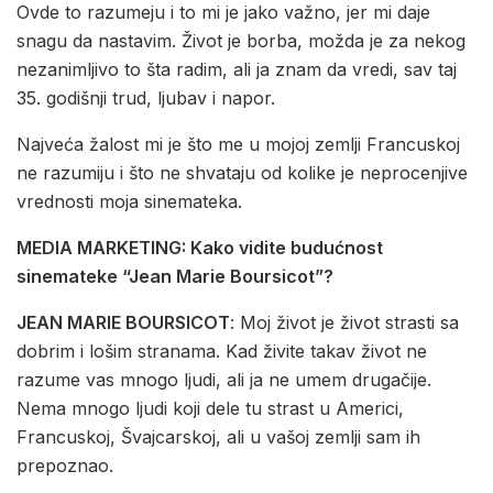
Ovde to razumeju i to mi je jako važno, jer mi daje
snagu da nastavim. Život je borba, možda je za nekog
nezanimljivo to šta radim, ali ja znam da vredi, sav taj
35. godišnji trud, ljubav i napor.
Najveća žalost mi je što me u mojoj zemlji Francuskoj
ne razumiju i što ne shvataju od kolike je neprocenjive
vrednosti moja sinemateka.
MEDIA MARKETING: Kako vidite budućnost
sinemateke “Jean Marie Boursicot”?
JEAN MARIE BOURSICOT
: Moj život je život strasti sa
dobrim i lošim stranama. Kad živite takav život ne
razume vas mnogo ljudi, ali ja ne umem drugačije.
Nema mnogo ljudi koji dele tu strast u Americi,
Francuskoj, Švajcarskoj, ali u vašoj zemlji sam ih
prepoznao.