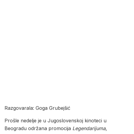
Razgovarala: Goga Grubejšić
Prošle nedelje je u Jugoslovenskoj kinoteci u
Beogradu održana promocija
Legendarijuma
,