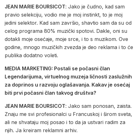
JEAN MARIE BOURSICOT
: Jako je čudno, kad sam
pravio selekciju, vodio me je moj instinkt, to je moj
jedini selektor. Kad sam završio, shavtio sam da su od
celog programa 80% muzički spotovi. Dakle, oni su
dotakli moje osećaje, moje srce, i to s muzikom. Ove
godine, mnogo muzičkih zvezda je deo reklama i to će
publika dodatno voleti.
MEDIA MARKETING: Postali se počasni član
Legendarijuma, virtuelnog muzeja ličnosti zaslužnih
za doprinos u razvoju oglašavanja. Kakav je osećaj
biti prvi počasni član takvog društva?
JEAN MARIE BOURSICOT
: Jako sam ponosan, zaista.
Znaju me svi profesionalci u Francuskoj i širom sveta,
ali ne shvataju moj posao i to da ja ustvari radim za
njih. Ja kreiram reklamni arhiv.