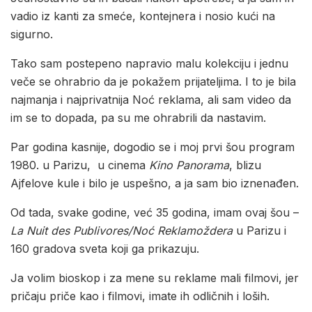
vadio iz kanti za smeće, kontejnera i nosio kući na
sigurno.
Tako sam postepeno napravio malu kolekciju i jednu
veče se ohrabrio da je pokažem prijateljima. I to je bila
najmanja i najprivatnija Noć reklama, ali sam video da
im se to dopada, pa su me ohrabrili da nastavim.
Par godina kasnije, dogodio se i moj prvi šou program
1980. u Parizu, u cinema
Kino Panorama
, blizu
Ajfelove kule i bilo je uspešno, a ja sam bio iznenađen.
Od tada, svake godine, već 35 godina, imam ovaj šou –
La Nuit des Publivores/Noć Reklamoždera
u Parizu i
160 gradova sveta koji ga prikazuju.
Ja volim bioskop i za mene su reklame mali filmovi, jer
pričaju priče kao i filmovi, imate ih odličnih i loših.