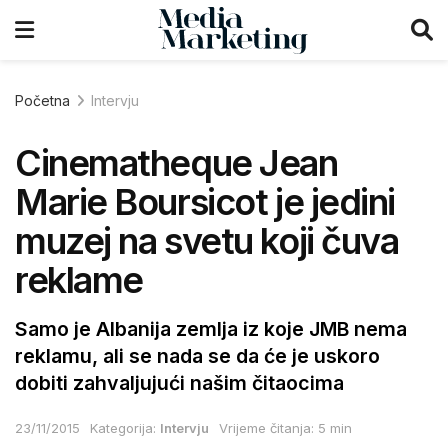
Početna
Intervju
Cinematheque Jean
Marie Boursicot je jedini
muzej na svetu koji čuva
reklame
Samo je Albanija zemlja iz koje JMB nema
reklamu, ali se nada se da će je uskoro
dobiti zahvaljujući našim čitaocima
23/11/2015
Kategorija:
Intervju
Vrijeme čitanja: 5 min