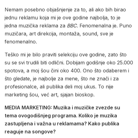
Nemam posebno objašnjenje za to, ali ako bih birao
jednu reklamu koja mi je ove godine najbolja, to je
jedna muzička reklama za
BBC
. Fenomenalna je. Puno
muzičara, art direkcija, montaža, sound, sve je
fenomenalno.
Teško mi je bilo praviti selekciju ove godine, zato što
su se svi trudili biti odlični. Dobijam godišnje oko 25.000
spotova, a moj šou čini oko 400. Ono što odaberem i
što gledate, je najbolje za mene, što ne znači i za
profesionalce, ali publika deli moj ukus. To nije
marketing šou, već art, sjajan bioskop.
MEDIA MARKETING: Muzika i muzičke zvezde su
tema ovogodišnjeg programa. Koliko je muzika
zastupljena i važna u reklamama? Kako publika
reaguje na songove?