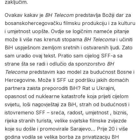
zaključim.
Ovakav kakav je
BH Telecom
predstavlja Božiji dar za
bosanskohercegovačku filmsku produkciju i za kulturu
i umjetnost uopšte. Ovdje se logičnim nameće pitanje
može li više nas krenuti stopama
BH Telecoma
i učiniti
BiH uspješnom zemljom sretnih i ostvarenih ljudi. Zato
sam uradio ovaj tekst. Pratio sam cijelog SFF-a sa
strane šta se radi i odlučio da sponzorstvo
BH
Telecoma
predstavim kao model za budućnost Bosne i
Hercegovine. Može li SFF uz podršku jakih domaćih
partnera zaista preporoditi BiH? Rat u Ukrajini,
opasnost od nuklearne katastrofe koja prijeti cijelom
svijetu, loši nagovještaji za BiH, strah od budućnosti i
istovremeno SFF – sreća, radost, umjetnost , biznis,
rijeka stranih turista, velike svjetske filmske zvijezde
koje su došle i promovirale Sarajevo… Prije 20 i više
godina vodila se velika borba za privatizaciju BH