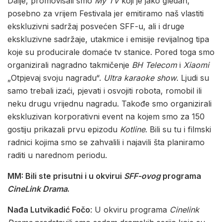
Dalje, promovisali smo
My TV
koji je jako gledan,
posebno za vrijem Festivala jer emitiramo naš vlastiti
ekskluzivni sadržaj posvećen SFF-u, ali i druge
ekskluzivne sadržaje, utakmice i emisije revijalnog tipa
koje su producirale domaće tv stanice. Pored toga smo
organizirali nagradno takmičenje
BH Telecom
i
Xiaomi
„Otpjevaj svoju nagradu“.
Ultra karaoke show
. Ljudi su
samo trebali izaći, pjevati i osvojiti robota, romobil ili
neku drugu vrijednu nagradu. Takođe smo organizirali
ekskluzivan korporativni event na kojem smo za 150
gostiju prikazali prvu epizodu
Kotline
. Bili su tu i filmski
radnici kojima smo se zahvalili i najavili šta planiramo
raditi u narednom periodu.
MM: Bili ste prisutni i u okvirui
SFF-ovog
programa
CineLink Drama
.
Nađa Lutvikadić Fočo
: U okviru programa
Cinelink