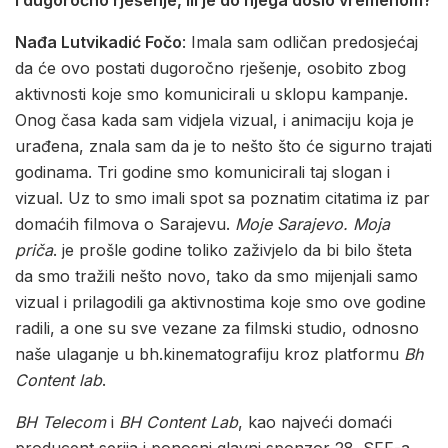
Nađa Lutvikadić Fočo
: Imala sam odličan predosjećaj
da će ovo postati dugoročno rješenje, osobito zbog
aktivnosti koje smo komunicirali u sklopu kampanje.
Onog časa kada sam vidjela vizual, i animaciju koja je
urađena, znala sam da je to nešto što će sigurno trajati
godinama. Tri godine smo komunicirali taj slogan i
vizual. Uz to smo imali spot sa poznatim citatima iz par
domaćih filmova o Sarajevu.
Moje Sarajevo. Moja
priča
. je prošle godine toliko zaživjelo da bi bilo šteta
da smo tražili nešto novo, tako da smo mijenjali samo
vizual i prilagodili ga aktivnostima koje smo ove godine
radili, a one su sve vezane za filmski studio, odnosno
naše ulaganje u bh.kinematografiju kroz platformu
Bh
Content lab
.
BH Telecom
i
BH Content Lab
, kao najveći domaći
producent serija i ponosni glavni sponzor 28. SFF-a