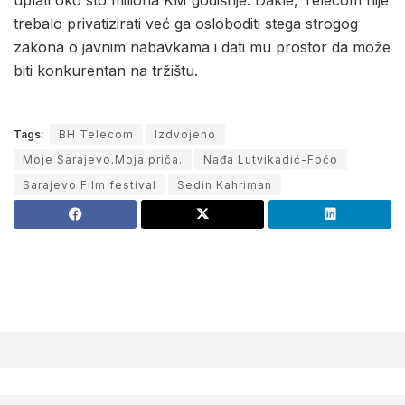
uplati oko sto miliona KM godišnje. Dakle, Telecom nije
trebalo privatizirati već ga osloboditi stega strogog
zakona o javnim nabavkama i dati mu prostor da može
biti konkurentan na tržištu.
Tags:
BH Telecom
Izdvojeno
Moje Sarajevo.Moja priča.
Nađa Lutvikadić-Fočo
Sarajevo Film festival
Sedin Kahriman