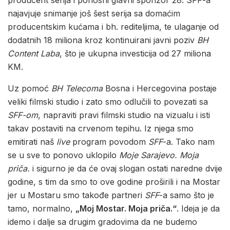
najavjuje snimanje još šest serija sa domaćim
producentskim kućama i bh. rediteljima, te ulaganje od
dodatnih 18 miliona kroz kontinuirani javni poziv
BH
Content Laba
, što je ukupna investicija od 27 miliona
KM.
Uz pomoć
BH Telecoma
Bosna i Hercegovina postaje
veliki filmski studio i zato smo odlučili to povezati sa
SFF-om
, napraviti pravi filmski studio na vizualu i isti
takav postaviti na crvenom tepihu. Iz njega smo
emitirati naš
live
program povodom
SFF
-a. Tako nam
se u sve to ponovo uklopilo
Moje Sarajevo. Moja
priča.
i sigurno je da će ovaj slogan ostati naredne dvije
godine, s tim da smo to ove godine proširili i na Mostar
jer u Mostaru smo takođe partneri
SFF
-a samo što je
tamo, normalno,
„Moj Mostar. Moja priča.“
. Ideja je da
idemo i dalje sa drugim gradovima da ne budemo