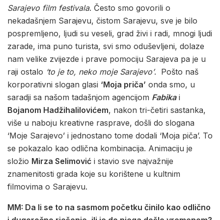
Sarajevo film festivala
. Često smo govorili o
nekadašnjem Sarajevu, čistom Sarajevu, sve je bilo
pospremljeno, ljudi su veseli, grad živi i radi, mnogi ljudi
zarade, ima puno turista, svi smo oduševljeni, dolaze
nam velike zvijezde i prave pomociju Sarajeva pa je u
raji ostalo
‘to je to, neko moje Sarajevo’
. Pošto naš
korporativni slogan glasi
‘Moja priča’
onda smo, u
saradji sa našom tadašnjom agencijom
Fabika
i
Bojanom Hadžihalilovićem
, nakon tri-četiri sastanka,
više u naboju kreativne rasprave, došli do slogana
‘Moje Sarajevo’ i jednostano tome dodali ‘Moja piča’. To
se pokazalo kao odlična kombinacija. Animaciju je
složio
Mirza Selimović
i stavio sve najvažnije
znamenitosti grada koje su korištene u kultnim
filmovima o Sarajevu.
MM: Da li se to na sasmom početku činilo kao odlično
i dugoročno rješenje, ili je do njega došlo vremenom?