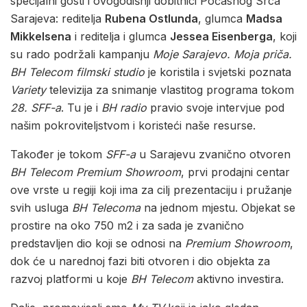
specijalni gosti i ovogodišnji dobitnici Počasnog Srca
Sarajeva: reditelja
Rubena Ostlunda
, glumca
Madsa
Mikkelsena
i reditelja i glumca
Jessea Eisenberga
, koji
su rado podržali kampanju
Moje Sarajevo. Moja priča.
BH Telecom filmski studio
je koristila i svjetski poznata
Variety
televizija za snimanje vlastitog programa tokom
28. SFF-a
. Tu je i
BH radio
pravio svoje intervjue pod
našim pokroviteljstvom i koristeći naše resurse.
Također je tokom
SFF-a
u Sarajevu zvanično otvoren
BH Telecom Premium Showroom
, prvi prodajni centar
ove vrste u regiji koji ima za cilj prezentaciju i pružanje
svih usluga
BH Telecoma
na jednom mjestu. Objekat se
prostire na oko 750 m2 i za sada je zvanično
predstavljen dio koji se odnosi na
Premium Showroom
,
dok će u narednoj fazi biti otvoren i dio objekta za
razvoj platformi u koje
BH Telecom
aktivno investira.