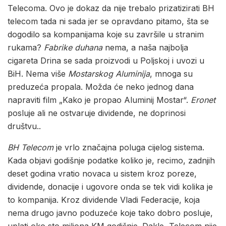
Telecoma. Ovo je dokaz da nije trebalo prizatizirati BH
telecom tada ni sada jer se opravdano pitamo, šta se
dogodilo sa kompanijama koje su završile u stranim
rukama?
Fabrike duhana
nema, a naša najbolja
cigareta Drina se sada proizvodi u Poljskoj i uvozi u
BiH. Nema više
Mostarskog Aluminija
, mnoga su
preduzeća propala. Možda će neko jednog dana
napraviti film „Kako je propao Aluminij Mostar“.
Eronet
posluje ali ne ostvaruje dividende, ne doprinosi
društvu..
BH Telecom
je vrlo značajna poluga cijelog sistema.
Kada objavi godišnje podatke koliko je, recimo, zadnjih
deset godina vratio novaca u sistem kroz poreze,
dividende, donacije i ugovore onda se tek vidi kolika je
to kompanija. Kroz dividende Vladi Federacije, koja
nema drugo javno poduzeće koje tako dobro posluje,