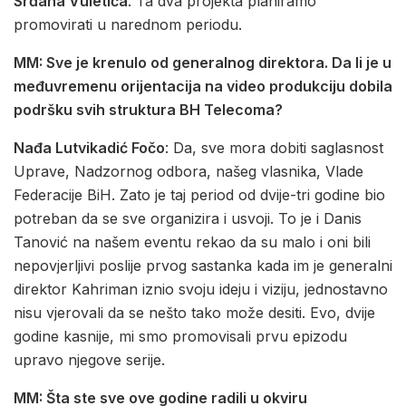
Srđana Vuletića
. Ta dva projekta planiramo
promovirati u narednom periodu.
MM: Sve je krenulo od generalnog direktora. Da li je u
međuvremenu orijentacija na video produkciju dobila
podršku svih struktura BH Telecoma?
Nađa Lutvikadić Fočo
: Da, sve mora dobiti saglasnost
Uprave, Nadzornog odbora, našeg vlasnika, Vlade
Federacije BiH. Zato je taj period od dvije-tri godine bio
potreban da se sve organizira i usvoji. To je i Danis
Tanović na našem eventu rekao da su malo i oni bili
nepovjerljivi poslije prvog sastanka kada im je generalni
direktor Kahriman iznio svoju ideju i viziju, jednostavno
nisu vjerovali da se nešto tako može desiti. Evo, dvije
godine kasnije, mi smo promovisali prvu epizodu
upravo njegove serije.
MM: Šta ste sve ove godine radili u okviru