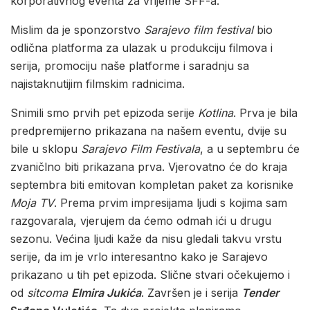
korporativnog eventa za vrijeme SFF-a.
Mislim da je sponzorstvo
Sarajevo film festival
bio
odlična platforma za ulazak u produkciju filmova i
serija, promociju naše platforme i saradnju sa
najistaknutijim filmskim radnicima.
Snimili smo prvih pet epizoda serije
Kotlina
. Prva je bila
predpremijerno prikazana na našem eventu, dvije su
bile u sklopu
Sarajevo Film Festivala
, a u septembru će
zvaničlno biti prikazana prva. Vjerovatno će do kraja
septembra biti emitovan kompletan paket za korisnike
Moja TV
. Prema prvim impresijama ljudi s kojima sam
razgovarala, vjerujem da ćemo odmah ići u drugu
sezonu. Većina ljudi kaže da nisu gledali takvu vrstu
serije, da im je vrlo interesantno kako je Sarajevo
prikazano u tih pet epizoda. Slične stvari očekujemo i
od
sitcoma
Elmira Jukića
. Završen je i serija
Tender