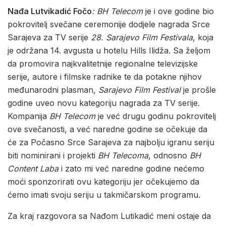
Nađa Lutvikadić Fočo
: BH Telecom
je i ove godine bio
pokrovitelj svečane ceremonije dodjele nagrada Srce
Sarajeva za TV serije
28. Sarajevo Film Festivala
, koja
je održana 14. avgusta u hotelu Hills Ilidža. Sa željom
da promovira najkvalitetnije regionalne televizijske
serije, autore i filmske radnike te da potakne njihov
međunarodni plasman,
Sarajevo Film Festival
je prošle
godine uveo novu kategoriju nagrada za TV serije.
Kompanija
BH Telecom
je već drugu godinu pokrovitelj
ove svečanosti, a već naredne godine se očekuje da
će za Počasno Srce Sarajeva za najbolju igranu seriju
biti nominirani i projekti
BH Telecoma
, odnosno
BH
Content Laba
i zato mi već naredne godine nećemo
moći sponzorirati ovu kategoriju jer očekujemo da
ćemo imati svoju seriju u takmičarskom programu.
Za kraj razgovora sa Nađom Lutikadić meni ostaje da