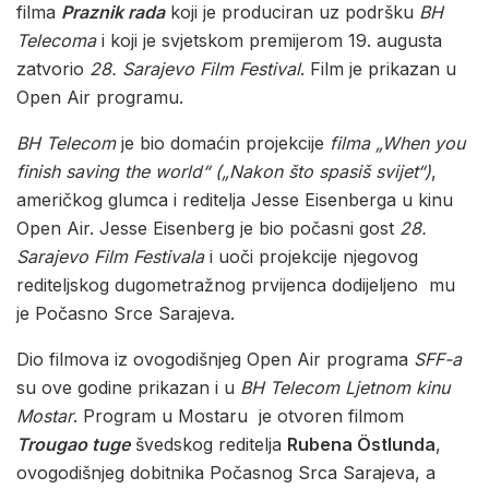
filma
Praznik rada
koji je produciran uz podršku
BH
Telecoma
i koji je svjetskom premijerom 19. augusta
zatvorio
28. Sarajevo Film Festival
. Film je prikazan u
Open Air programu.
BH Telecom
je bio domaćin projekcije
filma „When you
finish saving the world“ („Nakon što spasiš svijet“)
,
američkog glumca i reditelja Jesse Eisenberga u kinu
Open Air. Jesse Eisenberg je bio počasni gost
28.
Sarajevo Film Festivala
i uoči projekcije njegovog
rediteljskog dugometražnog prvijenca dodijeljeno mu
je Počasno Srce Sarajeva.
Dio filmova iz ovogodišnjeg Open Air programa
SFF-a
su ove godine prikazan i u
BH Telecom Ljetnom kinu
Mostar
. Program u Mostaru je otvoren filmom
Trougao tuge
švedskog reditelja
Rubena Östlunda
,
ovogodišnjeg dobitnika Počasnog Srca Sarajeva, a