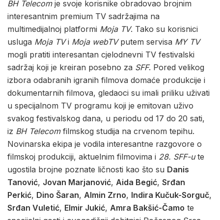
BH Telecom
je svoje korisnike obradovao brojnim
interesantnim premium TV sadržajima na
multimedijalnoj platformi
Moja TV
. Tako su korisnici
usluga
Moja TV
i
Moja webTV
putem servisa
MY TV
mogli pratiti interesantan cjelodnevni TV festivalski
sadržaj koji je kreiran posebno za
SFF
. Pored velikog
izbora odabranih igranih filmova domaće produkcije i
dokumentarnih filmova, gledaoci su imali priliku uživati
u specijalnom TV programu koji je emitovan uživo
svakog festivalskog dana, u periodu od 17 do 20 sati,
iz
BH Telecom
filmskog studija na crvenom tepihu.
Novinarska ekipa je vodila interesantne razgovore o
filmskoj produkciji, aktuelnim filmovima i
28. SFF-u
te
ugostila brojne poznate ličnosti kao što su
Danis
Tanović
,
Jovan Marjanović
,
Aida Begić
,
Srđan
Perkić
,
Dino Šaran
,
Almin Zrno
,
Indira Kučuk-Sorguč
,
Srđan Vuletić
,
Elmir Jukić
,
Amra Bakšić-Čamo
te