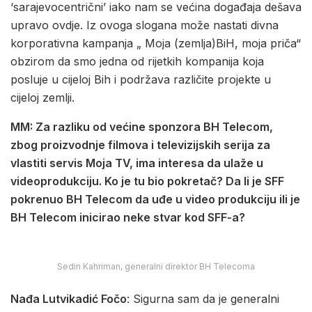
‘sarajevocentrični’ iako nam se većina događaja dešava
upravo ovdje. Iz ovoga slogana može nastati divna
korporativna kampanja „ Moja (zemlja)BiH, moja priča“
obzirom da smo jedna od rijetkih kompanija koja
posluje u cijeloj Bih i podržava različite projekte u
cijeloj zemlji.
MM: Za razliku od većine sponzora BH Telecom,
zbog proizvodnje filmova i televizijskih serija za
vlastiti servis Moja TV, ima interesa da ulaže u
videoprodukciju. Ko je tu bio pokretač? Da li je SFF
pokrenuo BH Telecom da uđe u video produkciju ili je
BH Telecom inicirao neke stvar kod SFF-a?
Sedin Kahriman, generalni direktor BH Telecoma
Nađa Lutvikadić Fočo
: Sigurna sam da je generalni