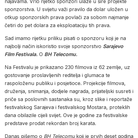
najavama. Vrlo rijetko sponzori ulaze u šire projekte
sponzorstva. U svijetu važi pravilo da dolar uložen u
otkup sponzorskih prava povlači za sobom najmanje
četiri do pet dolara za eksploataciju tih prava.
Sad imamo rijetku priliku pisati o sponzoru koji je na
najbolji način iskoristio svoje sponzorstvo
Sarajevo
Film Festivala.
O
BH Telecomu.
Na Festivalu je prikazano 230 filmova iz 62 zemlje, uz
gostovanje proslavljenih reditelja i glumaca te
raspoloženu publiku i posjetioce. Projekcije filmova,
druženja, snimanja, dodjele nagrada, prijateljski susreti i
priče sa poslovnih sastanaka su, kroz slike i reportaže
festivalskog Sarajeva i festivalskog Mostara, proteklih
dana obilazile cijeli svijet. Ove je godine za festivalske
predstave prodat rekordan broj karata.
Danas pišemo o
BH Telecomu
koji je prvih deset godina