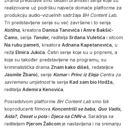
Drama
predstavili smo sedam dramskih serija koje su
realizovane uz podršku najveće domaće platforme za
produkciju audio-vizuelnih sadržaja
BH Content Lab
.
Tri predstavljene serije su već završene i to serija
Kotlina
, kreatora
Danisa Tanovića i Amre Bakšić-
Čamo
, serija
Tender
,
reditelja
Srđana Vuletića
i sitcom
Na rubu pameti
, kreatora
Adnana Kapetanovića
, u
režiji
Elmira Jukića
. Četiri serije koje su u pripremi, a
koje su također predstavljene na programu, su
kriminalistička drama
Znam kako dišeš
, redateljice
Jasmile Žbanić
, serije
Komar
i
Princ iz Eleja
Centra za
savremenu umjetnost
te serija
Kad sam bio Hodža
,
reditelja
Ademira Kenovića
.
Posredstvom platforme
BH Content Lab
smo bili
koproducenti filmova
Koncentriši se baba
,
Quo Vadis,
Aida?
,
Deset u pola
i
Djeca sa CNN-a
. Saradnja sa
rediteljem
Pjerom Žalicom
je nastavljena i na snimanju