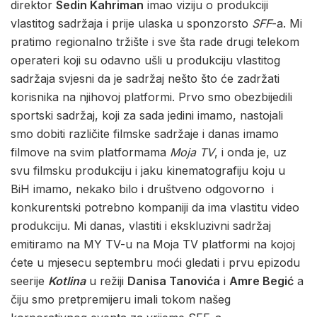
direktor
Sedin Kahriman
imao viziju o produkciji
vlastitog sadržaja i prije ulaska u sponzorsto
SFF
-a. Mi
pratimo regionalno tržište i sve šta rade drugi telekom
operateri koji su odavno ušli u produkciju vlastitog
sadržaja svjesni da je sadržaj nešto što će zadržati
korisnika na njihovoj platformi. Prvo smo obezbijedili
sportski sadržaj, koji za sada jedini imamo, nastojali
smo dobiti različite filmske sadržaje i danas imamo
filmove na svim platformama
Moja TV
, i onda je, uz
svu filmsku produkciju i jaku kinematografiju koju u
BiH imamo, nekako bilo i društveno odgovorno i
konkurentski potrebno kompaniji da ima vlastitu video
produkciju. Mi danas, vlastiti i ekskluzivni sadržaj
emitiramo na MY TV-u na Moja TV platformi na kojoj
ćete u mjesecu septembru moći gledati i prvu epizodu
seerije
Kotlina
u režiji
Danisa Tanovića
i
Amre Begić
a
čiju smo pretpremijeru imali tokom našeg