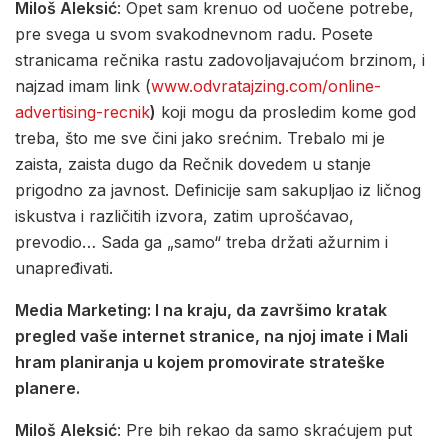
Miloš Aleksić
: Opet sam krenuo od uočene potrebe,
pre svega u svom svakodnevnom radu. Posete
stranicama rečnika rastu zadovoljavajućom brzinom, i
najzad imam link (
www.odvratajzing.com/online-
advertising-recnik
)
koji mogu da prosledim kome god
treba, što me sve čini jako srećnim. Trebalo mi je
zaista, zaista dugo da Rečnik dovedem u stanje
prigodno za javnost. Definicije sam sakupljao iz ličnog
iskustva i različitih izvora, zatim uprošćavao,
prevodio… Sada ga „samo“ treba držati ažurnim i
unapređivati.
Media Marketing: I na kraju, da završimo kratak
pregled vaše internet stranice, na njoj imate i Mali
hram planiranja u kojem promovirate strateške
planere.
Miloš Aleksić
: Pre bih rekao da samo skraćujem put