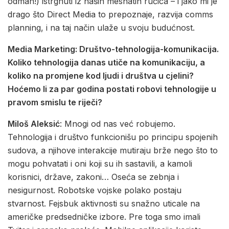
odmah!) istrgnuti iz naših mesnatih ručica – i jako mi je
drago što Direct Media to prepoznaje, razvija comms
planning, i na taj način ulaže u svoju budućnost.
Media Marketing: Društvo-tehnologija-komunikacija.
Koliko tehnologija danas utiče na komunikaciju, a
koliko na promjene kod ljudi i društva u cjelini?
Hoćemo li za par godina postati robovi tehnologije u
pravom smislu te riječi?
Miloš Aleksić
: Mnogi od nas već robujemo.
Tehnologija i društvo funkcionišu po principu spojenih
sudova, a njihove interakcije mutiraju brže nego što to
mogu pohvatati i oni koji su ih sastavili, a kamoli
korisnici, države, zakoni… Oseća se zebnja i
nesigurnost. Robotske vojske polako postaju
stvarnost. Fejsbuk aktivnosti su snažno uticale na
američke predsedničke izbore. Pre toga smo imali