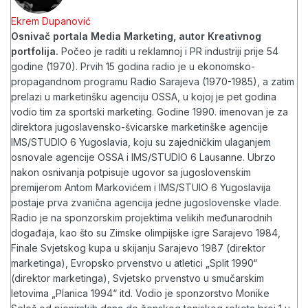
Ekrem Dupanović
Osnivač portala Media Marketing, autor Kreativnog
portfolija.
Počeo je raditi u reklamnoj i PR industriji prije 54
godine (1970). Prvih 15 godina radio je u ekonomsko-
propagandnom programu Radio Sarajeva (1970-1985), a zatim
prelazi u marketinšku agenciju OSSA, u kojoj je pet godina
vodio tim za sportski marketing. Godine 1990. imenovan je za
direktora jugoslavensko-švicarske marketinške agencije
IMS/STUDIO 6 Yugoslavia, koju su zajedničkim ulaganjem
osnovale agencije OSSA i IMS/STUDIO 6 Lausanne. Ubrzo
nakon osnivanja potpisuje ugovor sa jugoslovenskim
premijerom Antom Markovićem i IMS/STUIO 6 Yugoslavija
postaje prva zvanična agencija jedne jugoslovenske vlade.
Radio je na sponzorskim projektima velikih međunarodnih
događaja, kao što su Zimske olimpijske igre Sarajevo 1984,
Finale Svjetskog kupa u skijanju Sarajevo 1987 (direktor
marketinga), Evropsko prvenstvo u atletici „Split 1990“
(direktor marketinga), Svjetsko prvenstvo u smučarskim
letovima „Planica 1994“ itd. Vodio je sponzorstvo Monike