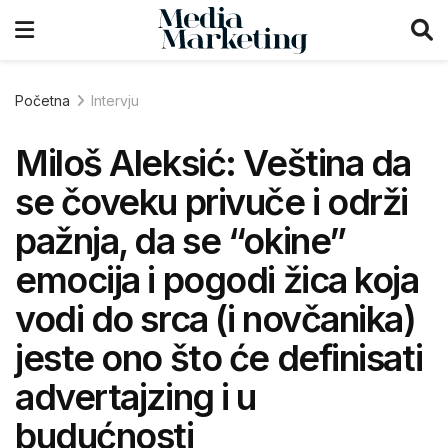
Početna
Intervju
Miloš Aleksić: Veština da
se čoveku privuče i održi
pažnja, da se “okine”
emocija i pogodi žica koja
vodi do srca (i novčanika)
jeste ono što će definisati
advertajzing i u
budućnosti