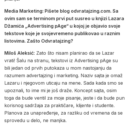
Media Marketing: Pišete blog odvratajzing.com. Sa
ovim sam se terminom prvi put susreo u knjizi Lazara
Džamića „Advertising pAge“ u kojoj je objavio svoje
tekstove koje je svojevremeno publikovao u raznim
listovima. Zašto Odvratajzing?
Miloš Aleksić
: Zato što nisam planirao da se Lazar
vrati! Šalu na stranu, tekstovi iz Advertising pAge su
bili jedan od prvih putokaza u mom nastojanju da
razumem advertajzing i marketing. Naziv sajta je omaž
Lazaru i njegovom uticaju na mene. Sada kada smo se
upoznali, to ime mi je još draže. Koncept sajta, osim
toga da bude ventil za moje pisanje, jeste i da bude pun
korisnog sadržaja za praktičare, klijente i studente.
Planova za unapređenje, za razliku od vremena da se
sprovedu u delo, ne manjka.