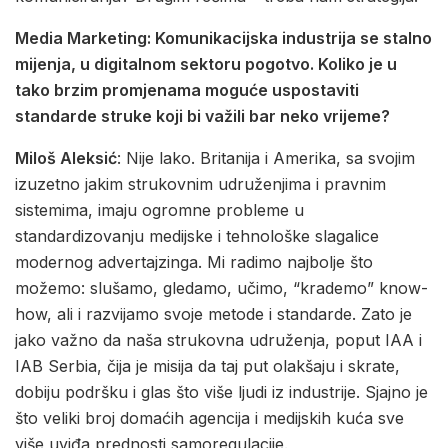
Media Marketing: Komunikacijska industrija se stalno
mijenja, u digitalnom sektoru pogotvo. Koliko je u
tako brzim promjenama moguće uspostaviti
standarde struke koji bi važili bar neko vrijeme?
Miloš Aleksić
: Nije lako. Britanija i Amerika, sa svojim
izuzetno jakim strukovnim udruženjima i pravnim
sistemima, imaju ogromne probleme u
standardizovanju medijske i tehnološke slagalice
modernog advertajzinga. Mi radimo najbolje što
možemo: slušamo, gledamo, učimo, “krademo” know-
how, ali i razvijamo svoje metode i standarde. Zato je
jako važno da naša strukovna udruženja, poput IAA i
IAB Serbia, čija je misija da taj put olakšaju i skrate,
dobiju podršku i glas što više ljudi iz industrije. Sjajno je
što veliki broj domaćih agencija i medijskih kuća sve
više uviđa prednosti samoregulacije.