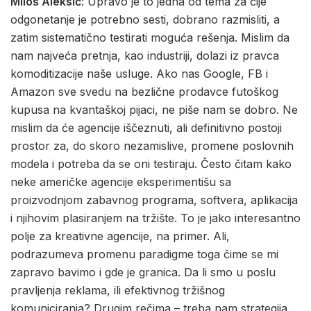
Miloš Aleksić
: Upravo je to jedna od tema za čije
odgonetanje je potrebno sesti, dobrano razmisliti, a
zatim sistematično testirati moguća rešenja. Mislim da
nam najveća pretnja, kao industriji, dolazi iz pravca
komoditizacije naše usluge. Ako nas Google, FB i
Amazon sve svedu na bezlične prodavce futoškog
kupusa na kvantaškoj pijaci, ne piše nam se dobro. Ne
mislim da će agencije iščeznuti, ali definitivno postoji
prostor za, do skoro nezamislive, promene poslovnih
modela i potreba da se oni testiraju. Često čitam kako
neke američke agencije eksperimentišu sa
proizvodnjom zabavnog programa, softvera, aplikacija
i njihovim plasiranjem na tržište. To je jako interesantno
polje za kreativne agencije, na primer. Ali,
podrazumeva promenu paradigme toga čime se mi
zapravo bavimo i gde je granica. Da li smo u poslu
pravljenja reklama, ili efektivnog tržišnog
komuniciranja? Drugim rečima – treba nam strategija.