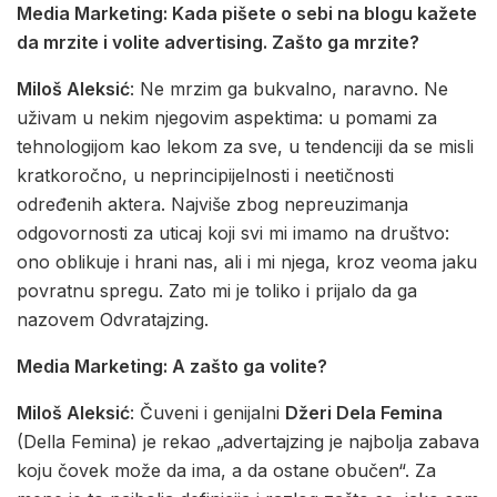
Media Marketing: Kada pišete o sebi na blogu kažete
da mrzite i volite advertising. Zašto ga mrzite?
Miloš Aleksić
: Ne mrzim ga bukvalno, naravno. Ne
uživam u nekim njegovim aspektima: u pomami za
tehnologijom kao lekom za sve, u tendenciji da se misli
kratkoročno, u neprincipijelnosti i neetičnosti
određenih aktera. Najviše zbog nepreuzimanja
odgovornosti za uticaj koji svi mi imamo na društvo:
ono oblikuje i hrani nas, ali i mi njega, kroz veoma jaku
povratnu spregu. Zato mi je toliko i prijalo da ga
nazovem Odvratajzing.
Media Marketing: A zašto ga volite?
Miloš Aleksić
: Čuveni i genijalni
Džeri Dela Femina
(Della Femina) je rekao „advertajzing je najbolja zabava
koju čovek može da ima, a da ostane obučen“. Za