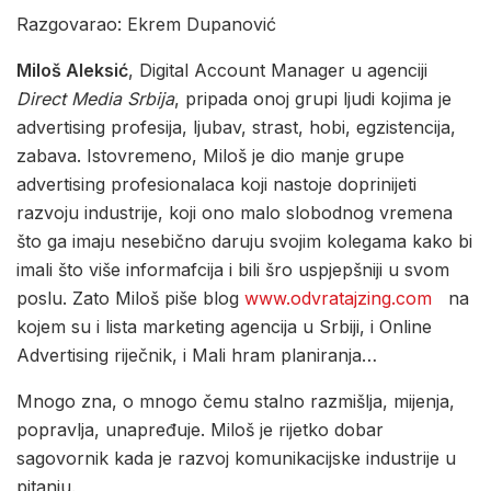
Razgovarao: Ekrem Dupanović
Miloš Aleksić
, Digital Account Manager u agenciji
Direct Media Srbija
, pripada onoj grupi ljudi kojima je
advertising profesija, ljubav, strast, hobi, egzistencija,
zabava. Istovremeno, Miloš je dio manje grupe
advertising profesionalaca koji nastoje doprinijeti
razvoju industrije, koji ono malo slobodnog vremena
što ga imaju nesebično daruju svojim kolegama kako bi
imali što više informafcija i bili šro uspjepšniji u svom
poslu. Zato Miloš piše blog
www.odvratajzing.com
na
kojem su i lista marketing agencija u Srbiji, i Online
Advertising riječnik, i Mali hram planiranja…
Mnogo zna, o mnogo čemu stalno razmišlja, mijenja,
popravlja, unapređuje. Miloš je rijetko dobar
sagovornik kada je razvoj komunikacijske industrije u
pitanju.