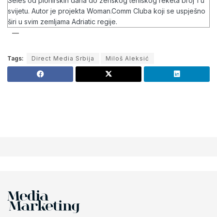
Seleš od pionirskih dana do ženskog teniskog reketa broj 1 u
svijetu. Autor je projekta Woman.Comm Cluba koji se uspješno
širi u svim zemljama Adriatic regije.
Tags:
Direct Media Srbija
Miloš Aleksić