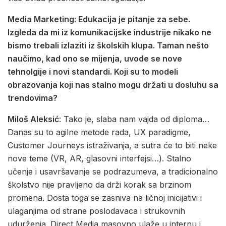
Media Marketing: Edukacija je pitanje za sebe.
Izgleda da mi iz komunikacijske industrije nikako ne
bismo trebali izlaziti iz školskih klupa. Taman nešto
naučimo, kad ono se mijenja, uvode se nove
tehnolgije i novi standardi. Koji su to modeli
obrazovanja koji nas stalno mogu držati u dosluhu sa
trendovima?
Miloš Aleksić
: Tako je, slaba nam vajda od diploma…
Danas su to agilne metode rada, UX paradigme,
Customer Journeys istraživanja, a sutra će to biti neke
nove teme (VR, AR, glasovni interfejsi…). Stalno
učenje i usavršavanje se podrazumeva, a tradicionalno
školstvo nije pravljeno da drži korak sa brzinom
promena. Dosta toga se zasniva na ličnoj inicijativi i
ulaganjima od strane poslodavaca i strukovnih
udurženja. Direct Media masovno ulaže u internu i