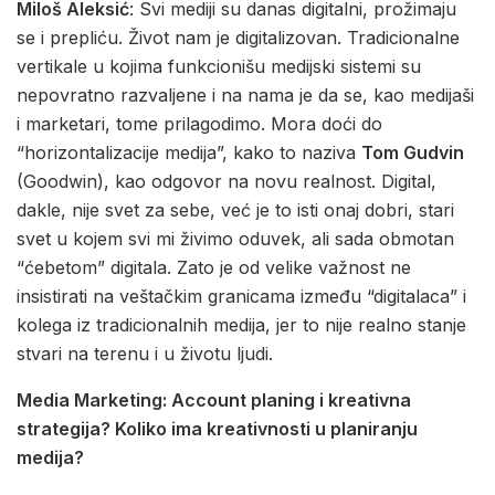
Miloš Aleksić
: Svi mediji su danas digitalni, prožimaju
se i prepliću. Život nam je digitalizovan. Tradicionalne
vertikale u kojima funkcionišu medijski sistemi su
nepovratno razvaljene i na nama je da se, kao medijaši
i marketari, tome prilagodimo. Mora doći do
“horizontalizacije medija”, kako to naziva
Tom Gudvin
(Goodwin), kao odgovor na novu realnost. Digital,
dakle, nije svet za sebe, već je to isti onaj dobri, stari
svet u kojem svi mi živimo oduvek, ali sada obmotan
“ćebetom” digitala. Zato je od velike važnost ne
insistirati na veštačkim granicama između “digitalaca” i
kolega iz tradicionalnih medija, jer to nije realno stanje
stvari na terenu i u životu ljudi.
Media Marketing: Account planing i kreativna
strategija? Koliko ima kreativnosti u planiranju
medija?