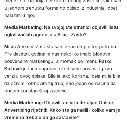
mene je to najbolja definicija i razlog zašto se, iako sam
u jednom trenutku formalno otišao iz industrije, opet
nalazim u njoj.
Media Marketing: Na svojoj ste stranici objavili listu
oglašivačkih agencija u Srbiji. Zašto?
Miloš Aleksić
: Zato što sam znao da postoji potreba.
Pre desetak godina je nas nekoliko imalo blogove
posvećene marketingu, a momak po imenu
Ratko
Božović
je tada napravio i kod sebe postavio prvu
verziju ovog spiska. Bila je jako korisna. Ideja mi je bila
da oživim i obnovim taj trud, kao jedan od načina da
budem koristan široj zajednici.
Media Marketing: Objavili ste vrlo detaljan Online
Advertising riječnik. Kako ste ga radili i koliko vam je
vremena trebalo da ga sastavite?