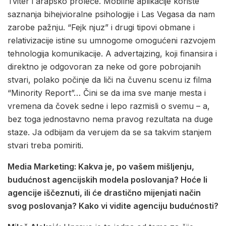
Tviter i arapsko proleće. Mobilne aplikacije koriste
saznanja bihejvioralne psihologije i Las Vegasa da nam
zarobe pažnju. “Fejk njuz” i drugi tipovi obmane i
relativizacije istine su umnogome omogućeni razvojem
tehnologija komunikacije. A advertajzing, koji finansira i
direktno je odgovoran za neke od gore pobrojanih
stvari, polako počinje da liči na čuvenu scenu iz filma
“Minority Report”… Čini se da ima sve manje mesta i
vremena da čovek sedne i lepo razmisli o svemu – a,
bez toga jednostavno nema pravog rezultata na duge
staze. Ja odbijam da verujem da se sa takvim stanjem
stvari treba pomiriti.
Media Marketing: Kakva je, po vašem mišljenju,
budućnost agencijskih modela poslovanja? Hoće li
agencije iščeznuti, ili će drastično mijenjati način
svog poslovanja? Kako vi vidite agenciju budućnosti?