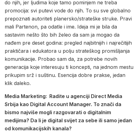
do njih, jer ljudima koje tamo pominjem ne treba
promocija: svi putevi vode do njih. To su sve globalno
prepoznati autoriteti planersko/strateške struke. Pravi
mali Partenon, pa odatle i ime. Ideja mi je bila da
sastavim nešto što bih želeo da sam ja mogao da
nađem pre deset godina: pregled najbitnijih i najrečitijih
praktičara i edukatora u polju strateškog promišljanja
komunikacije. Probao sam da, za potrebe novih
generacija koje interesuju ti koncepti, na jednom mestu
prikupim srž i suštinu. Esencija dobre prakse, jedan
klik daleko.
Media Marketing: Radite u agenciji Direct Media
Srbija kao Digital Account Manager. To znači da
bismo najviše mogli razgovarati o digitalnim
medijima? Da li je digital svijet za sebe ili samo jedan
od komunikacijskih kanala?