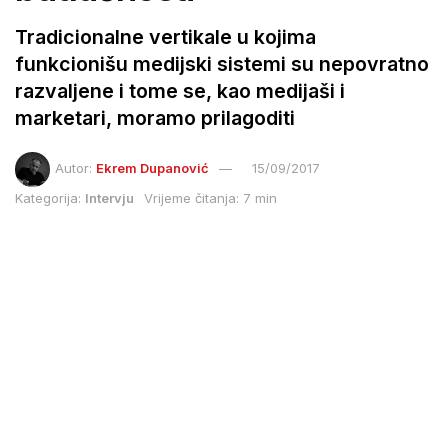
Tradicionalne vertikale u kojima
funkcionišu medijski sistemi su nepovratno
razvaljene i tome se, kao medijaši i
marketari, moramo prilagoditi
Autor:
Ekrem Dupanović
15/09/2017
Kategorija:
Intervju
Vrijeme čitanja: 7 min