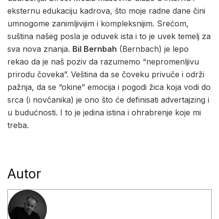
eksternu edukaciju kadrova, što moje radne dane čini
umnogome zanimljivijim i kompleksnijim. Srećom,
suština našeg posla je oduvek ista i to je uvek temelj za
sva nova znanja.
Bil Bernbah
(Bernbach) je lepo
rekao da je naš poziv da razumemo “nepromenljivu
prirodu čoveka”. Veština da se čoveku privuče i održi
pažnja, da se “okine” emocija i pogodi žica koja vodi do
srca (i novčanika) je ono što će definisati advertajzing i
u budućnosti. I to je jedina istina i ohrabrenje koje mi
treba.
Autor