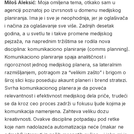
Miloš Aleksić
: Moja omiljena tema, otkako sam u
agenciji poznatoj po izvrsnosti u domenu medijskog
planiranja. Ima je i sve je neophodnija, jer je oglašivača
i načina za oglašavanje sve više. Zadnjih desetak
godina, a u svetlu te i takve promene medijskog
pejzaža, na naprednim tržištima se rodila nova
disciplina: komunikaciono planiranje (comms planning).
Komunikaciono planiranje spaja analitičnost i
rigoroznost jednog medijskog planera, sa lateralnim
razmišljanjem, potragom za “velikim zašto” i brigom o
široj slici koju poseduju akaunt planeri i brend stratezi.
Svrha komunikacionog planera je da poveća
relevantnost i efektivnost medijskog dela priče, trudeći
se da kroz ceo proces zadrži u fokusu ljude kojima je
komunikacija namenjena. Zahteva veliku dozu
kreativnosti. Ovakve discipline potpadaju pod retke
koje nam nadolazeća automatizacija neće (makar ne