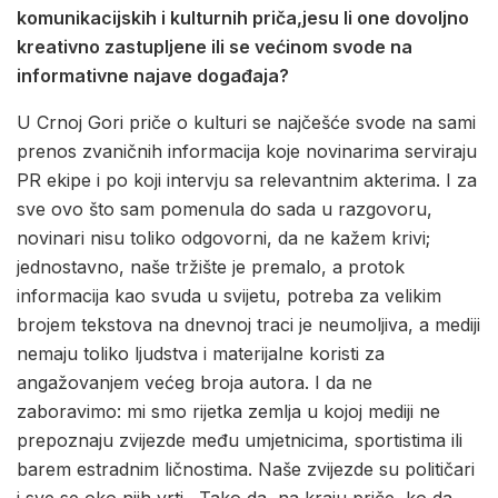
komunikacijskih i kulturnih priča,jesu li one dovoljno
kreativno zastupljene ili se većinom svode na
informativne najave događaja?
U Crnoj Gori priče o kulturi se najčešće svode na sami
prenos zvaničnih informacija koje novinarima serviraju
PR ekipe i po koji intervju sa relevantnim akterima. I za
sve ovo što sam pomenula do sada u razgovoru,
novinari nisu toliko odgovorni, da ne kažem krivi;
jednostavno, naše tržište je premalo, a protok
informacija kao svuda u svijetu, potreba za velikim
brojem tekstova na dnevnoj traci je neumoljiva, a mediji
nemaju toliko ljudstva i materijalne koristi za
angažovanjem većeg broja autora. I da ne
zaboravimo: mi smo rijetka zemlja u kojoj mediji ne
prepoznaju zvijezde među umjetnicima, sportistima ili
barem estradnim ličnostima. Naše zvijezde su političari
i sve se oko njih vrti. Tako da, na kraju priče, ko da