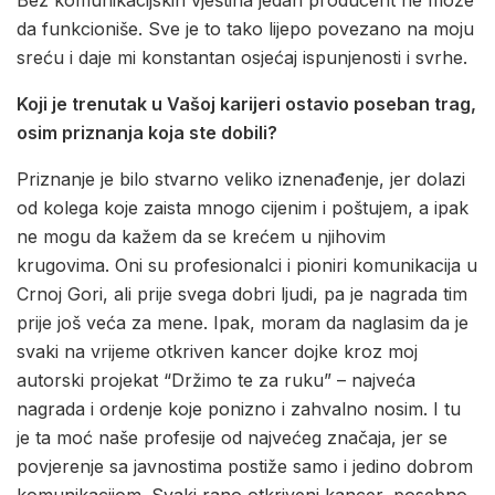
da funkcioniše. Sve je to tako lijepo povezano na moju
sreću i daje mi konstantan osjećaj ispunjenosti i svrhe.
Koji je trenutak u Vašoj karijeri ostavio poseban trag,
osim priznanja koja ste dobili?
Priznanje je bilo stvarno veliko iznenađenje, jer dolazi
od kolega koje zaista mnogo cijenim i poštujem, a ipak
ne mogu da kažem da se krećem u njihovim
krugovima. Oni su profesionalci i pioniri komunikacija u
Crnoj Gori, ali prije svega dobri ljudi, pa je nagrada tim
prije još veća za mene. Ipak, moram da naglasim da je
svaki na vrijeme otkriven kancer dojke kroz moj
autorski projekat “Držimo te za ruku” – najveća
nagrada i ordenje koje ponizno i zahvalno nosim. I tu
je ta moć naše profesije od najvećeg značaja, jer se
povjerenje sa javnostima postiže samo i jedino dobrom
komunikacijom. Svaki rano otkriveni kancer, posebno