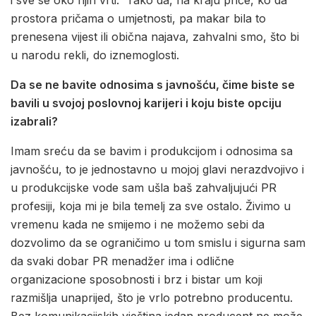
prostora pričama o umjetnosti, pa makar bila to
prenesena vijest ili obična najava, zahvalni smo, što bi
u narodu rekli, do iznemoglosti.
Da se ne bavite odnosima s javnošću, čime biste se
bavili u svojoj poslovnoj karijeri i koju biste opciju
izabrali?
Imam sreću da se bavim i produkcijom i odnosima sa
javnošću, to je jednostavno u mojoj glavi nerazdvojivo i
u produkcijske vode sam ušla baš zahvaljujući PR
profesiji, koja mi je bila temelj za sve ostalo. Živimo u
vremenu kada ne smijemo i ne možemo sebi da
dozvolimo da se ograničimo u tom smislu i sigurna sam
da svaki dobar PR menadžer ima i odlične
organizacione sposobnosti i brz i bistar um koji
razmišlja unaprijed, što je vrlo potrebno producentu.
Bez komunikacijskih vještina jedan producent ne može