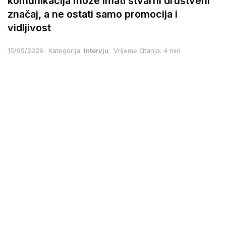
komunikacija može imati stvarni društveni
značaj, a ne ostati samo promocija i
vidljivost
15/05/2026
Kategorija:
Intervju
Vrijeme čitanja: 4 min