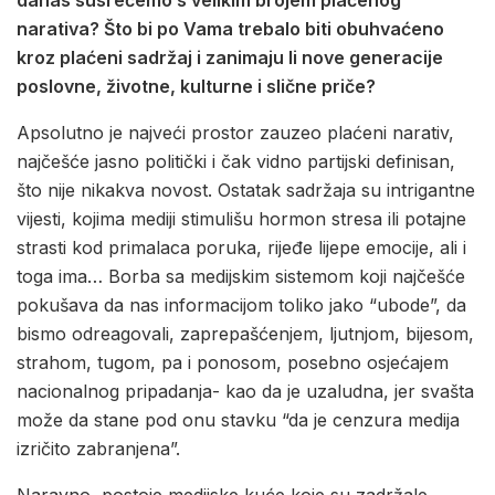
narativa? Što bi po Vama trebalo biti obuhvaćeno
kroz plaćeni sadržaj i zanimaju li nove generacije
poslovne, životne, kulturne i slične priče?
Apsolutno je najveći prostor zauzeo plaćeni narativ,
najčešće jasno politički i čak vidno partijski definisan,
što nije nikakva novost. Ostatak sadržaja su intrigantne
vijesti, kojima mediji stimulišu hormon stresa ili potajne
strasti kod primalaca poruka, rijeđe lijepe emocije, ali i
toga ima… Borba sa medijskim sistemom koji najčešće
pokušava da nas informacijom toliko jako “ubode”, da
bismo odreagovali, zaprepašćenjem, ljutnjom, bijesom,
strahom, tugom, pa i ponosom, posebno osjećajem
nacionalnog pripadanja- kao da je uzaludna, jer svašta
može da stane pod onu stavku “da je cenzura medija
izričito zabranjena”.
Naravno, postoje medijske kuće koje su zadržale