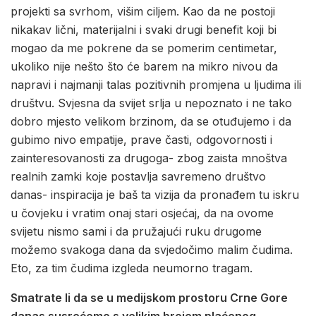
projekti sa svrhom, višim ciljem. Kao da ne postoji
nikakav lični, materijalni i svaki drugi benefit koji bi
mogao da me pokrene da se pomerim centimetar,
ukoliko nije nešto što će barem na mikro nivou da
napravi i najmanji talas pozitivnih promjena u ljudima ili
društvu. Svjesna da svijet srlja u nepoznato i ne tako
dobro mjesto velikom brzinom, da se otuđujemo i da
gubimo nivo empatije, prave časti, odgovornosti i
zainteresovanosti za drugoga- zbog zaista mnoštva
realnih zamki koje postavlja savremeno društvo
danas- inspiracija je baš ta vizija da pronađem tu iskru
u čovjeku i vratim onaj stari osjećaj, da na ovome
svijetu nismo sami i da pružajući ruku drugome
možemo svakoga dana da svjedočimo malim čudima.
Eto, za tim čudima izgleda neumorno tragam.
Smatrate li da se u medijskom prostoru Crne Gore
danas susrećemo s velikim brojem plaćenog