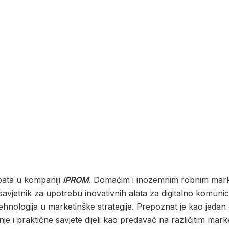
epata u kompaniji
iPROM
. Domaćim i inozemnim robnim ma
avjetnik za upotrebu inovativnih alata za digitalno komuni
tehnologija u marketinške strategije. Prepoznat je kao jeda
nje i praktične savjete dijeli kao predavač na različitim mar