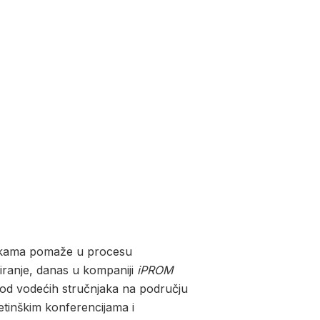
rkama pomaže u procesu
ciranje, danas u kompaniji
iPROM
n od vodećih stručnjaka na području
ketinškim konferencijama i