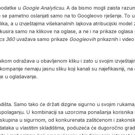
 podatke u
Google Analyticsu
. A da bismo mogli zaista razum
je se pametno oslanjati samo na to Googleovo rješenje. To u
ika, a u izvještajima višekanalnih lajkova atribucijski model 
fokusira samo na klikove na oglase, a ne i na prikaze oglasa
ics 360
uvažava samo prikaze
Googleovih
prikaznih i video
nikom odražava u obavljenom kliku i zato u svojim izvještaj
ompanije nemaju jasnu sliku koji kanali su najefikasniji, na
ije u oglašavanje.
adišta. Samo tako će držati dizgine sigurno u svojim rukama
 raspolaganju. U kombinaciji sa uzorcima ponašanja korisnika i
jnih skupina u sigurnom, od konkurenata zaštićenom i zakon
odataka u vlastitim skladištima, poduzeća će dugoročno gra