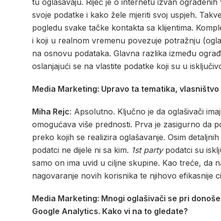
tu oglašavaju. Riječ je o internetu izvan ograđenih v
svoje podatke i kako žele mjeriti svoj uspjeh. Ta
pogledu svake tačke kontakta sa klijentima. Kompl
i koji u realnom vremenu povezuje potražnju (ogla
na osnovu podataka. Glavna razlika između ograđe
oslanjajući se na vlastite podatke koji su u isključ
Media Marketing: Upravo ta tematika, vlasništvo
Miha Rejc
: Apsolutno. Ključno je da oglašivači ima
omogućava više prednosti. Prva je zasigurno da po
preko kojih se realizira oglašavanje. Osim detaljnih a
podatci ne dijele ni sa kim.
1st party
podatci su iskl
samo on ima uvid u ciljne skupine. Kao treće, da 
nagovaranje novih korisnika te njihovo efikasnije c
Media Marketing: Mnogi oglašivači se pri donoše
Google Analytics. Kako vi na to gledate?