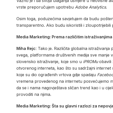
Važno je i da svoja ulaganja usmjere u neovisne al
vrste preporučujem upotrebu
Adobe Analytics
.
Osim toga, poduzećima savjetujem da budu poštena 
transparentno. Ako budu iskoristili i zloupotrijebil
Media Marketing: Prema različitim istraživanjima 
Miha Rejc
: Tako je. Različita globalna istraživan
svega, platformama društvenih medija sve manje vje
slovensko istraživanje, koje smo u
iPROMu
obavili
otvorenog interneta, kao što su sadržajni internet 
koje su dio ograđenih vrtova gdje spadaju
Facebo
vremena provedenog na internetu posvećujemo med
da se i nama nagovještava sličan trend kao i u cije
provoditi na njima.
Media Marketing: Šta su glavni razlozi za nepov