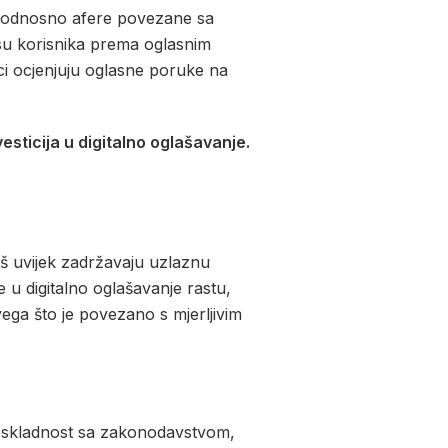
i, odnosno afere povezane sa
osu korisnika prema oglasnim
i ocjenjuju oglasne poruke na
sticija u digitalno oglašavanje.
još uvijek zadržavaju uzlaznu
je u digitalno oglašavanje rastu,
vega što je povezano s mjerljivim
azi skladnost sa zakonodavstvom,