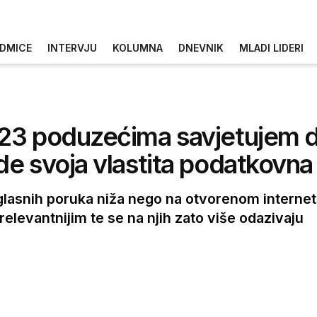
DMICE
INTERVJU
KOLUMNA
DNEVNIK
MLADI LIDERI
023 poduzećima savjetujem 
e svoja vlastita podatkovna 
lasnih poruka niža nego na otvorenom internetu
levantnijim te se na njih zato više odazivaju