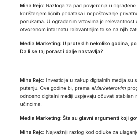
Miha Rejc
: Razloga za pad povjerenja u ograđene 
korištenjem ličnih podataka i nepoštovanje privatn
porukama. U ograđenim vrtovima je relevantnost o
otvorenom internetu relevantnijim te se na njih zat
Media Marketing: U proteklih nekoliko godina, po
Da li se taj porast i dalje nastavlja?
Miha Rejc
: Investicije u zakup digitalnih medija s
putanju. Ove godine bi, prema
eMarketerovim
progn
odnosno digitalni mediji uspjevaju očuvati stabilan 
učincima.
Media Marketing: Šta su glavni argumenti koji go
Miha Rejc
: Najvažniji razlog kod odluke za ulagan