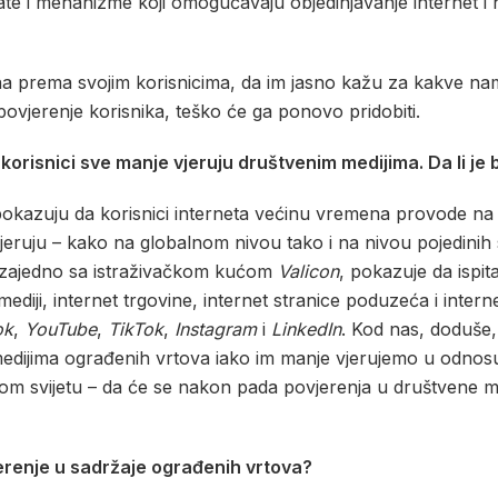
ate i mehanizme koji omogućavaju objedinjavanje internet i 
prema svojim korisnicima, da im jasno kažu za kakve namje
i povjerenje korisnika, teško će ga ponovo pridobiti.
korisnici sve manje vjeruju društvenim medijima. Da li je
ja pokazuju da korisnici interneta većinu vremena provode na
ruju – kako na globalnom nivou tako i na nivou pojedinih sv
 zajedno sa istraživačkom kućom
Valicon
, pokazuje da ispit
mediji, internet trgovine, internet stranice poduzeća i inte
ok
,
YouTube
,
TikTok
,
Instagram
i
LinkedIn
. Kod nas, doduše, 
ijima ograđenih vrtova iako im manje vjerujemo u odnosu 
lom svijetu – da će se nakon pada povjerenja u društvene med
jerenje u sadržaje ograđenih vrtova?