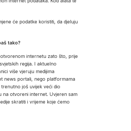
non internet podataka. Kod alata te
ne će podatke koristiti, da djeluju
 baš tako?
 otvorenom internetu zato što, prije
jetskih regija. I aktuelno
anici više vjeruju medijima
rnet news portali, nego platformama
trenutno još uvijek veći dio
na otvoreni internet. Uvjeren sam
ije skratiti i vrijeme koje ćemo