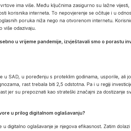
vrtove ima više. Među ključnima zasigurno su lažne vijest
osti korisnika interneta. To nepovjerenje se očituje i u odn
glasnih poruka niža nego na otvorenom internetu. Korisnic
o više odazivaju.
sebno u vrijeme pandemije, izvještavali smo o porastu inve
u se u SAD, u poređenju s proteklim godinama, usporile, ali 
ozama, rast trebala biti 2,5 odstotna. Pa i u regiji investici
rast jer su prepoznati kao strateški značajni za dostizanje s
vore u prilog digitalnom oglašavanju?
je u digitalno oglašavanje je njegova efikasnost. Zatim dol