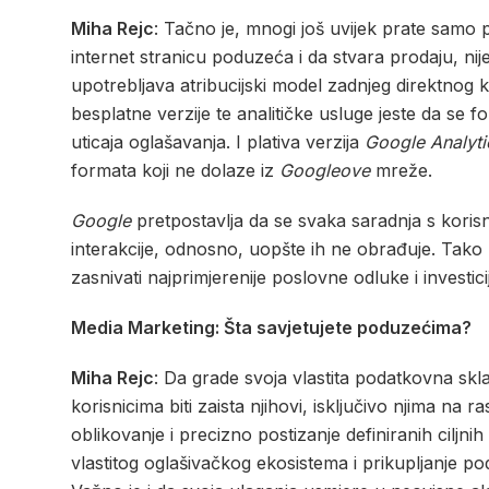
Miha Rejc
: Tačno je, mnogi još uvijek prate samo
internet stranicu poduzeća i da stvara prodaju, ni
upotrebljava atribucijski model zadnjeg direktnog kl
besplatne verzije te analitičke usluge jeste da se 
uticaja oglašavanja. I plativa verzija
Google Analyt
formata koji ne dolaze iz
Googleove
mreže.
Google
pretpostavlja da se svaka saradnja s koris
interakcije, odnosno, uopšte ih ne obrađuje. Tako k
zasnivati najprimjerenije poslovne odluke i investic
Media Marketing: Šta savjetujete poduzećima?
Miha Rejc
: Da grade svoja vlastita podatkovna skl
korisnicima biti zaista njihovi, isključivo njima na
oblikovanje i precizno postizanje definiranih cil
vlastitog oglašivačkog ekosistema i prikupljanje p