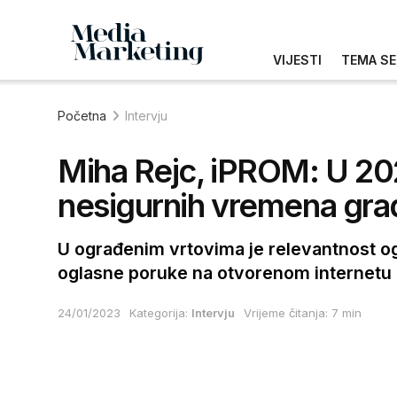
VIJESTI
TEMA SE
Početna
Intervju
Miha Rejc, iPROM: U 2
nesigurnih vremena grad
U ograđenim vrtovima je relevantnost og
oglasne poruke na otvorenom internetu re
24/01/2023
Kategorija:
Intervju
Vrijeme čitanja: 7 min