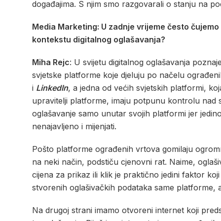
događajima. S njim smo razgovarali o stanju na po
Media Marketing: U zadnje vrijeme često čujemo t
kontekstu digitalnog oglašavanja?
Miha Rejc
: U svijetu digitalnog oglašavanja poznaj
svjetske platforme koje djeluju po načelu ograđen
i
LinkedIn
, a jedna od većih svjetskih platformi, ko
upravitelji platforme, imaju potpunu kontrolu nad 
oglašavanje samo unutar svojih platformi jer jedino
nenajavljeno i mijenjati.
Pošto platforme ograđenih vrtova gomilaju ogromne
na neki način, podstiču cjenovni rat. Naime, oglaš
cijena za prikaz ili klik je praktično jedini faktor ko
stvorenih oglašivačkih podataka same platforme, a
Na drugoj strani imamo otvoreni internet koji predst