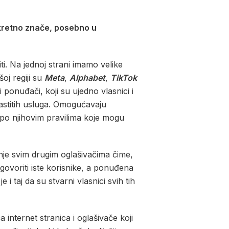
onkretno znače, posebno u
ti. Na jednoj strani imamo velike
oj regiji su
Meta
,
Alphabet
,
TikTok
 ponuđači, koji su ujedno vlasnici i
lastitih usluga. Omogućavaju
u po njihovim pravilima koje mogu
nje svim drugim oglašivačima čime,
govoriti iste korisnike, a ponuđena
e i taj da su stvarni vlasnici svih tih
 internet stranica i oglašivače koji