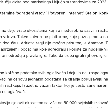
dručju digitalnog marketinga i ključnim trendovima za 2023.
ermine ‘ograđeni vrtovi’ i ‘otvoreni internet’. Šta oni k
emo dvije vrste ekosistema koji su međusobno sasvim različi
ih vrtova. Takve zatvorene platforme, koje poznajemo u naš
ja doduše u Adriatic regiji nije moćno prisutna, je Amazon. Ti
sadržajem i podacima koje agregiraju i koriste za nuđenje v
 oni određuju pravila igre. Tako da treba igrati njihovu igr
 količine podataka svih oglašivača i daju ih na raspolaga
ivači na osnovu jednakih podataka za ciljanje pokušavaju na
ji ih razlikuje. Izuzetno važan faktor koji je često zanemaren j
 ne oglašivači.
avlja cjelovit ekosistem sa više od 60.000 svjetskih izdavača