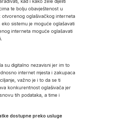
đivati, kad i kako žele dijeliti
cima te bolju obavještenost u
rž otvorenog oglašivačkog interneta
m eko sistemu je moguće oglašavati
renog interneta moguće oglašavati
.
a su digitalno nezavisni jer im to
odnosno internet mjesta i zakupaca
ljanje, važno je i to da se ti
ava konkurentnost oglašivača jer
novu tih podataka, a time i
datke dostupne preko usluge