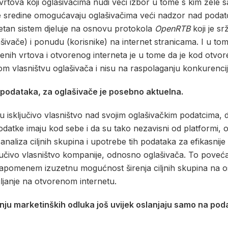
rtova koji oglašivačima nudi veći izbor u tome s kim žele sara
kve sredine omogućavaju oglašivačima veći nadzor nad podat
etan sistem djeluje na osnovu protokola
OpenRTB
koji je s
šivače) i ponudu (korisnike) na internet stranicama. I u to
nih vrtova i otvorenog interneta je u tome da je kod otvo
ivom vlasništvu oglašivača i nisu na raspolaganju konkurenciji
 podataka, za oglašivače je posebno aktuelna.
ju isključivo vlasništvo nad svojim oglašivačkim podatcima, d
datke imaju kod sebe i da su tako nezavisni od platformi, 
naliza ciljnih skupina i upotrebe tih podataka za efikasnije ci
jučivo vlasništvo kompanije, odnosno oglašivača. To poveć
napomenem izuzetnu mogućnost širenja ciljnih skupina na os
iljanje na otvorenom internetu.
nju marketinških odluka još uvijek oslanjaju samo na po