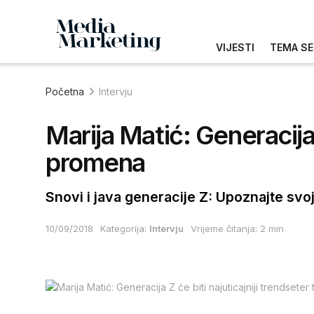
VIJESTI
TEMA SE
Početna
Intervju
Marija Matić: Generacija 
promena
Snovi i java generacije Z: Upoznajte svo
10/09/2018
Kategorija:
Intervju
Vrijeme čitanja: 2 min