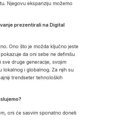
ištu. Njegovu ekspanziju možemo
vanje prezentirali na Digital
ntno. Ono što je možda ključno jeste
e pokazuje da oni sebe ne definišu
 i sve druge generacije, svojim
 lokalnog i globalnog. Za njih su
cajniji trendseter tehnoloških
oslujemo?
zam, oni će sasvim sponatno doneti