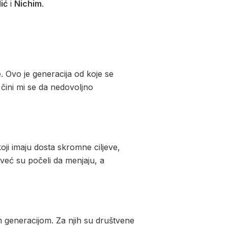
ić
i
Nichim
.
e. Ovo je generacija od koje se
čini mi se da nedovoljno
ji imaju dosta skromne ciljeve,
već su počeli da menjaju, a
 generacijom. Za njih su društvene