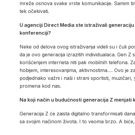
mreže osnova svake vrste komunikacije. Samim tim
tek očekivati.
U agenciji Direct Media ste istraživali generaciju
konferenciji?
Neke od delova ovog istraživanja videli su i čuli p
da je ovo generacija izrazitih individualaca. Gen Z 
korišćenjem interneta niti pak mobilnih telefona. Za 
hobijem, interesovanjima, aktivnostima…. Ovo je za
podjednako važni i naši i strani sportisti, muzičari,
promena kod nas.
Na koji način u budućnosti generacija Z menjati
Generacija Z će zaista digitalno transformisati da
sa svojim načinom života. I to veoma brzo. A biće