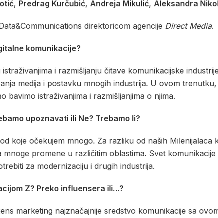
otić
,
Predrag Kurčubić
,
Andreja Mikulić
,
Aleksandra Nikol
 Data&Communications direktoricom agencije
Direct Media
.
igitalne komunikacije?
 istraživanjima i razmišljanju čitave komunikacijske industrij
anja medija i postavku mnogih industrija. U ovom trenutku, 
bavimo istraživanjima i razmišljanjima o njima.
trebamo upoznavati ili Ne? Trebamo li?
od koje očekujem mnogo. Za razliku od naših Milenijalaca ko
na mnoge promene u različitim oblastima. Svet komunikacije 
trebiti za modernizaciju i drugih industrija.
acijom Z? Preko influensera ili…?
uens marketing najznačajnije sredstvo komunikacije sa ovom