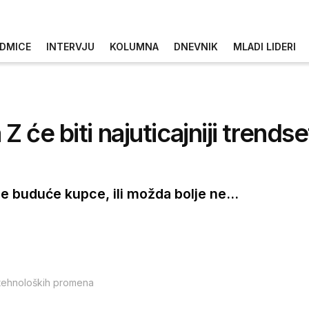
DMICE
INTERVJU
KOLUMNA
DNEVNIK
MLADI LIDERI
Z će biti najuticajniji trends
je buduće kupce, ili možda bolje ne...