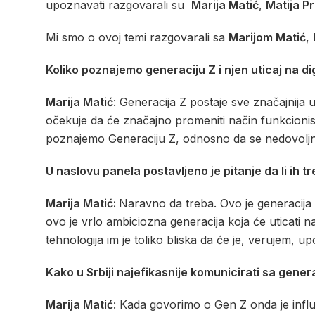
upoznavati razgovarali su
Marija Matić
,
Matija Pr
Mi smo o ovoj temi razgovarali sa
Marijom Matić
,
Koliko poznajemo generaciju Z i njen uticaj na d
Marija Matić
: Generacija Z postaje sve značajnija u
očekuje da će značajno promeniti način funkcionis
poznajemo Generaciju Z, odnosno da se nedovoljno 
U naslovu panela postavljeno je pitanje da li ih 
Marija Matić:
Naravno da treba. Ovo je generacija 
ovo je vrlo ambiciozna generacija koja će uticati 
tehnologija im je toliko bliska da će je, verujem, upo
Kako u Srbiji najefikasnije komunicirati sa gener
Marija Matić
: Kada govorimo o Gen Z onda je infl