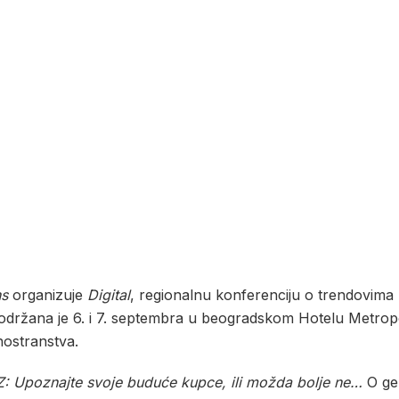
ns
organizuje
Digital
, regionalnu konferenciju o trendovima 
 održana je 6. i 7. septembra u beogradskom Hotelu Metropol
inostranstva.
 Z: Upoznajte svoje buduće kupce, ili možda bolje ne…
O gene