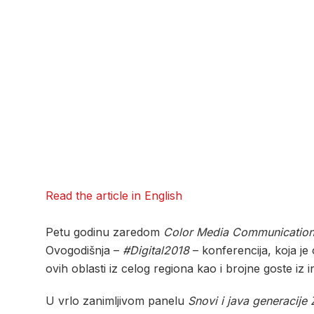
Read the article in English
Petu godinu zaredom
Color Media Communicatio
Ovogodišnja –
#Digital2018
– konferencija, koja je
ovih oblasti iz celog regiona kao i brojne goste iz 
U vrlo zanimljivom panelu
Snovi i java generacije