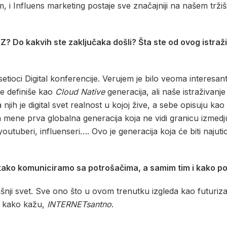
, i Influens marketing postaje sve značajniji na našem trž
 Z? Do kakvih ste zaključaka došli? Šta ste od ovog istraži
osetioci Digital konferencije. Verujem je bilo veoma interesa
se definiše kao
Cloud Native
generacija, ali naše istraživanj
njih je digital svet realnost u kojoj žive, a sebe opisuju kao
 mene prva globalna generacija koja ne vidi granicu izmedju
 youtuberi, influenseri…. Ovo je generacija koja će biti najuti
 kako komuniciramo sa potrošačima, a samim tim i kako p
našnji svet. Sve ono što u ovom trenutku izgleda kao futuri
, kako kažu,
INTERNETsantno
.