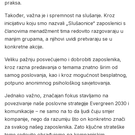
praksa.
Također, važna je i spremnost na slušanje. Kroz
inicijativu koju smo nazvali „Slušaonice“ zaposlenici s
članovima menadžment tima redovito razgovaraju u
manjim grupama, a njihovi uvidi pretvaraju se u
konkretne akcije.
Veliku pažnju posvećujemo i dobrobiti zaposlenika,
kroz razna predavanja o temama znatno širim od
samog poslovanja, kao i kroz mogućnost besplatnog,
potpuno anonimnog psihološkog savjetovanja.
Jednako važno, značajan fokus stavljamo na
povezivanje naše poslovne strategije Evergreen 2030 i
komunikacije – ne samo na to da ljudi čuju smjer
kompanije, nego da razumiju što on konkretno znači
za svakog našeg zaposlenika. Zato ključne strateške
teme redovito obrađujemo na kompanijskim