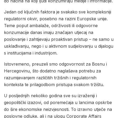
do načina na koji ljudi konzumiraju medije i informacije.
Jedan od ključnih faktora je svakako sve kompleksniji
regulatorni okvir, posebno na razini Europske unije.
Teme poput ambalaže, održivosti ili odgovorne
konzumacije danas imaju značajan utjecaj na
poslovanje i zahtijevaju proaktivan pristup – ne samo u
usklađivanju, nego i u aktivnom sudjelovanju u dijalogu
s institucijama i industrijom.
Istovremeno, preuzeli smo odgovornost za Bosnu i
Hercegovinu, što dodatno naglašava potrebu za
razumijevanjem različitih tržišnih i regulatornih
konteksta te prilagodbom pristupa svakom tržištu.
U posljednjih nekoliko godina sve su izraženiji i
geopolitički izazovi, od poremećaja u lancima opskrbe
do šire ekonomske neizvjesnosti. To izravno utječe na
poslovne odluke, ali i na ulogu Corporate Affairs