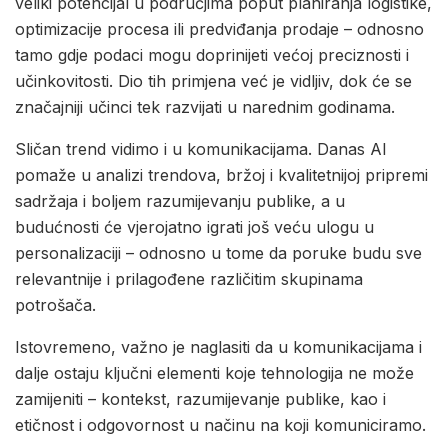
veliki potencijal u područjima poput planiranja logistike,
optimizacije procesa ili predviđanja prodaje – odnosno
tamo gdje podaci mogu doprinijeti većoj preciznosti i
učinkovitosti. Dio tih primjena već je vidljiv, dok će se
značajniji učinci tek razvijati u narednim godinama.
Sličan trend vidimo i u komunikacijama. Danas AI
pomaže u analizi trendova, bržoj i kvalitetnijoj pripremi
sadržaja i boljem razumijevanju publike, a u
budućnosti će vjerojatno igrati još veću ulogu u
personalizaciji – odnosno u tome da poruke budu sve
relevantnije i prilagođene različitim skupinama
potrošača.
Istovremeno, važno je naglasiti da u komunikacijama i
dalje ostaju ključni elementi koje tehnologija ne može
zamijeniti – kontekst, razumijevanje publike, kao i
etičnost i odgovornost u načinu na koji komuniciramo.