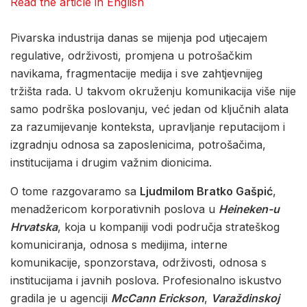
Read the article in English
Pivarska industrija danas se mijenja pod utjecajem
regulative, održivosti, promjena u potrošačkim
navikama, fragmentacije medija i sve zahtjevnijeg
tržišta rada. U takvom okruženju komunikacija više nije
samo podrška poslovanju, već jedan od ključnih alata
za razumijevanje konteksta, upravljanje reputacijom i
izgradnju odnosa sa zaposlenicima, potrošačima,
institucijama i drugim važnim dionicima.
O tome razgovaramo sa
Ljudmilom Bratko Gašpić
,
menadžericom korporativnih poslova u
Heineken-u
Hrvatska
, koja u kompaniji vodi područja strateškog
komuniciranja, odnosa s medijima, interne
komunikacije, sponzorstava, održivosti, odnosa s
institucijama i javnih poslova. Profesionalno iskustvo
gradila je u agenciji
McCann Erickson
,
Varaždinskoj