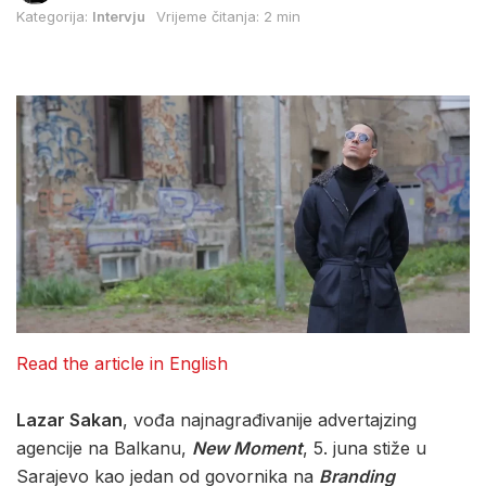
Kategorija:
Intervju
Vrijeme čitanja: 2 min
Read the article in English
Lazar Sakan
, vođa najnagrađivanije advertajzing
agencije na Balkanu,
New Moment
, 5. juna stiže u
Sarajevo kao jedan od govornika na
Branding