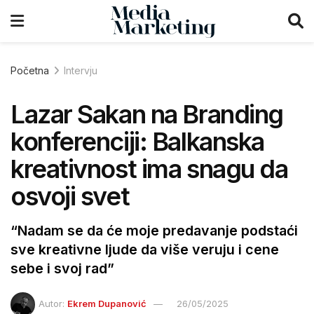
Početna
Intervju
Lazar Sakan na Branding
konferenciji: Balkanska
kreativnost ima snagu da
osvoji svet
“Nadam se da će moje predavanje podstaći
sve kreativne ljude da više veruju i cene
sebe i svoj rad”
Autor:
Ekrem Dupanović
26/05/2025