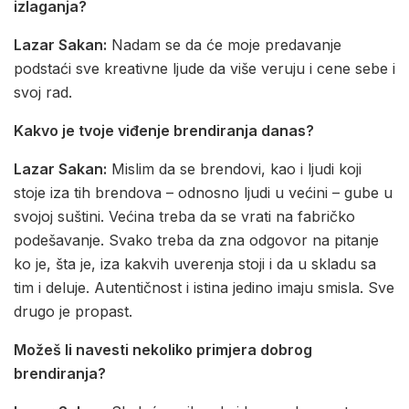
izlaganja?
Lazar Sakan:
Nadam se da će moje predavanje
podstaći sve kreativne ljude da više veruju i cene sebe i
svoj rad.
Kakvo je tvoje viđenje brendiranja danas?
Lazar Sakan:
Mislim da se brendovi, kao i ljudi koji
stoje iza tih brendova – odnosno ljudi u većini – gube u
svojoj suštini. Većina treba da se vrati na fabričko
podešavanje. Svako treba da zna odgovor na pitanje
ko je, šta je, iza kakvih uverenja stoji i da u skladu sa
tim i deluje. Autentičnost i istina jedino imaju smisla. Sve
drugo je propast.
Možeš li navesti nekoliko primjera dobrog
brendiranja?