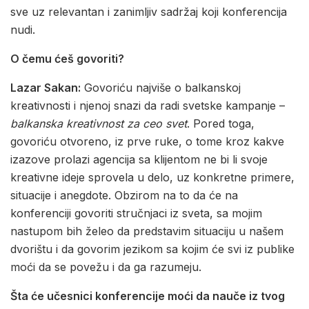
sve uz relevantan i zanimljiv sadržaj koji konferencija
nudi.
O čemu ćeš govoriti?
Lazar Sakan:
Govoriću najviše o balkanskoj
kreativnosti i njenoj snazi da radi svetske kampanje –
balkanska kreativnost za ceo svet
. Pored toga,
govoriću otvoreno, iz prve ruke, o tome kroz kakve
izazove prolazi agencija sa klijentom ne bi li svoje
kreativne ideje sprovela u delo, uz konkretne primere,
situacije i anegdote. Obzirom na to da će na
konferenciji govoriti stručnjaci iz sveta, sa mojim
nastupom bih želeo da predstavim situaciju u našem
dvorištu i da govorim jezikom sa kojim će svi iz publike
moći da se povežu i da ga razumeju.
Šta će učesnici konferencije moći da nauče iz tvog