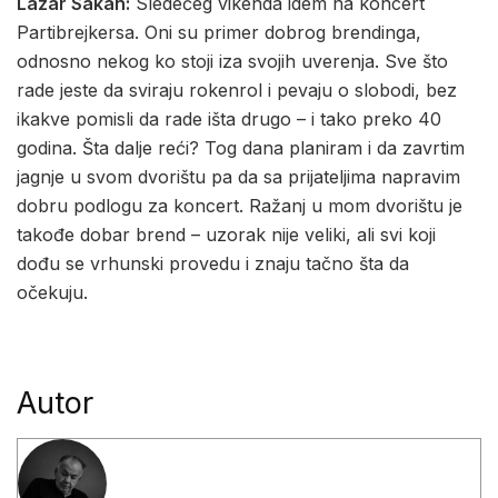
Lazar Sakan:
Sledećeg vikenda idem na koncert
Partibrejkersa. Oni su primer dobrog brendinga,
odnosno nekog ko stoji iza svojih uverenja. Sve što
rade jeste da sviraju rokenrol i pevaju o slobodi, bez
ikakve pomisli da rade išta drugo – i tako preko 40
godina. Šta dalje reći? Tog dana planiram i da zavrtim
jagnje u svom dvorištu pa da sa prijateljima napravim
dobru podlogu za koncert. Ražanj u mom dvorištu je
takođe dobar brend – uzorak nije veliki, ali svi koji
dođu se vrhunski provedu i znaju tačno šta da
očekuju.
Autor