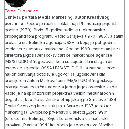
Ekrem Dupanović
Osnivač portala Media Marketing, autor Kreativnog
portfolija.
Počeo je raditi u reklamnoj i PR industriji prije 54
godine (1970). Prvih 15 godina radio je u ekonomsko-
propagandnom programu Radio Sarajeva (1970-1985), a zatim
prelazi u marketinšku agenciju OSSA, u kojoj je pet godina
vodio tim za sportski marketing. Godine 1990. imenovan je za
direktora jugoslavensko-švicarske marketinške agencije
IMS/STUDIO 6 Yugoslavia, koju su zajedničkim ulaganjem
osnovale agencije OSSA i IMS/STUDIO 6 Lausanne. Ubrzo
nakon osnivanja potpisuje ugovor sa jugoslovenskim
premijerom Antom Markovićem i IMS/STUIO 6 Yugoslavija
postaje prva zvanična agencija jedne jugoslovenske vlade.
Radio je na sponzorskim projektima velikih međunarodnih
događaja, kao što su Zimske olimpijske igre Sarajevo 1984,
Finale Svjetskog kupa u skijanju Sarajevo 1987 (direktor
marketinga), Evropsko prvenstvo u atletici „Split 1990“
(direktor marketinga), Svjetsko prvenstvo u smučarskim
letovima „Planica 1994“ itd. Vodio je sponzorstvo Monike