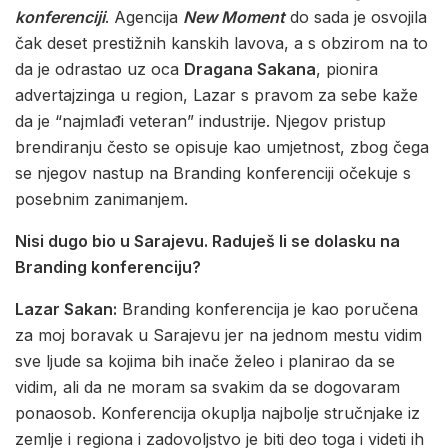
konferenciji
. Agencija
New Moment
do sada je osvojila
čak deset prestižnih kanskih lavova, a s obzirom na to
da je odrastao uz oca
Dragana Sakana
, pionira
advertajzinga u region, Lazar s pravom za sebe kaže
da je “najmlađi veteran” industrije. Njegov pristup
brendiranju često se opisuje kao umjetnost, zbog čega
se njegov nastup na Branding konferenciji očekuje s
posebnim zanimanjem.
Nisi dugo bio u Sarajevu. Raduješ li se dolasku na
Branding konferenciju?
Lazar Sakan:
Branding konferencija je kao poručena
za moj boravak u Sarajevu jer na jednom mestu vidim
sve ljude sa kojima bih inače želeo i planirao da se
vidim, ali da ne moram sa svakim da se dogovaram
ponaosob. Konferencija okuplja najbolje stručnjake iz
zemlje i regiona i zadovoljstvo je biti deo toga i videti ih