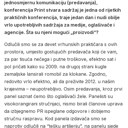
jednosmjernu komunikaciju (predavanja),
konferencija Print stvara sadržaj je jedna od rijetkih
praktičnih konferencija, traje jedan dan i nudi obilje
vrlo upotrebljivih sadržaja za medije, oglašivače i
agencije. Šta su njeni mogući „proizvodi“?
Odlučili smo se za devet vrhunskih praktičara s ovih
prostora, umjesto gostujućih predavača koji će vam,
za par tisuća nečega i putne troškove, efektno sat i
pol pričati kako su 2009. na drugoj strani kugle
zemaljske lansirali romobil za klokane. Zgodno,
redovito vrlo efektno, ali da preživite 2012. u našim
krajevima – neupotrebljivo. Osim predavanja, kroz prvi
panel saznat ćemo što oglašivači žele. Panelisti su
visokorangirani stručnjaci, nismo birali članove uprava
da izbjegnemo PR ispeglane odgovore i dobijemo
stručnu raspravu. Kod panela izdavača smo se
naprotiv odlučili na “tešku artiljeriju”, na panelu sjede