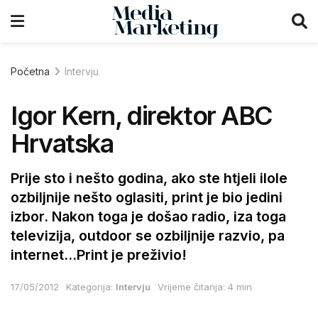
Početna
Intervju
Igor Kern, direktor ABC
Hrvatska
Prije sto i nešto godina, ako ste htjeli ilole
ozbiljnije nešto oglasiti, print je bio jedini
izbor. Nakon toga je došao radio, iza toga
televizija, outdoor se ozbiljnije razvio, pa
internet...Print je preživio!
17/05/2012
Kategorija:
Intervju
Vrijeme čitanja: 4 min