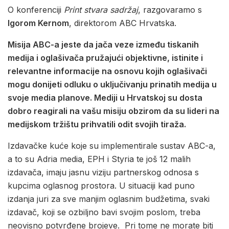
O konferenciji
Print stvara sadržaj
, razgovaramo s
Igorom Kernom
, direktorom ABC Hrvatska.
Misija ABC-a jeste da jača veze između tiskanih
medija i oglašivača pružajući objektivne, istinite i
relevantne informacije na osnovu kojih oglašivači
mogu donijeti odluku o uključivanju prinatih medija u
svoje media planove. Mediji u Hrvatskoj su dosta
dobro reagirali na vašu misiju obzirom da su lideri na
medijskom tržištu prihvatili odit svojih tiraža.
Izdavačke kuće koje su implementirale sustav ABC-a,
a to su Adria media, EPH i Styria te još 12 malih
izdavača, imaju jasnu viziju partnerskog odnosa s
kupcima oglasnog prostora. U situaciji kad puno
izdanja juri za sve manjim oglasnim budžetima, svaki
izdavač, koji se ozbiljno bavi svojim poslom, treba
neovisno potvrđene brojeve. Pri tome ne morate biti