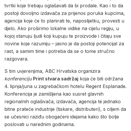
tvrtki koje trebaju oglašavati da bi prodale. Kao i to da
postoji dovoljno izdavača za prijenos poruka kupcima,
agencija koje će to planirati te, naposlijetku, provesti u
djelo. Ako proširimo lokalne vidike na cijelu regiju, u
kojoj stanuju ljudi koji kupuju te proizvode i čitaju sve
novine koje razumiju – jasno je da postoji potencijal za
rast, a samim time i potreba da se o tome stručno
razgovara.
S tim uvjerenjima, ABC Hrvatska organizira
konferenciju
Print stvara sadržaj
koja će biti održana
4. lipnja/juna u zagrebačkom hotelu Regent Esplanade.
Konferencija je zamišljena kao susret glavnih
regionalnih oglašivača, izdavača, agencija te jednako
bitne prateće industrije (tiskare, distributeri), s ciljem da
se učesnici raziđu obogaćeni idejama kako što bolje
poslovati u narednim godinama.