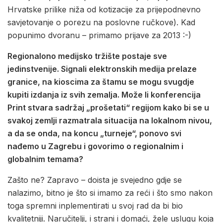
Hrvatske prilike niža od kotizacije za prijepodnevno
savjetovanje o porezu na poslovne ručkove). Kad
popunimo dvoranu – primamo prijave za 2013 :-)
Regionalono medijsko tržište postaje sve
jedinstvenije. Signali elektronskih medija prelaze
granice, na kioscima za štamu se mogu svugdje
kupiti izdanja iz svih zemalja. Može li konferencija
Print stvara sadržaj „prošetati“ regijom kako bi se u
svakoj zemlji razmatrala situacija na lokalnom nivou,
a da se onda, na koncu „turneje“, ponovo svi
nađemo u Zagrebu i govorimo o regionalnim i
globalnim temama?
Zašto ne? Zapravo – doista je svejedno gdje se
nalazimo, bitno je što si imamo za reći i što smo nakon
toga spremni inplementirati u svoj rad da bi bio
kvalitetniji. Naručitelji, i strani i domaći, žele uslugu koja