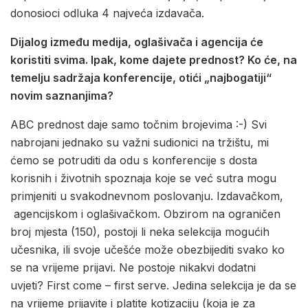
donosioci odluka 4 najveća izdavača.
Dijalog između medija, oglašivača i agencija će
koristiti svima. Ipak, kome dajete prednost? Ko će, na
temelju sadržaja konferencije, otići „najbogatiji“
novim saznanjima?
ABC prednost daje samo točnim brojevima :-) Svi
nabrojani jednako su važni sudionici na tržištu, mi
ćemo se potruditi da odu s konferencije s dosta
korisnih i životnih spoznaja koje se već sutra mogu
primjeniti u svakodnevnom poslovanju. Izdavačkom,
agencijskom i oglašivačkom. Obzirom na ograničen
broj mjesta (150), postoji li neka selekcija mogućih
učesnika, ili svoje učešće može obezbijediti svako ko
se na vrijeme prijavi. Ne postoje nikakvi dodatni
uvjeti? First come – first serve. Jedina selekcija je da se
na vrijeme prijavite i platite kotizaciju (koja je za