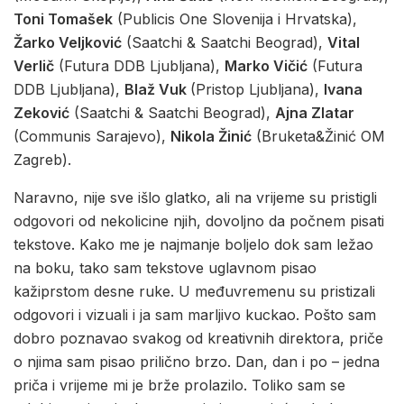
Toni Tomašek
(Publicis One Slovenija i Hrvatska),
Žarko Veljković
(Saatchi & Saatchi Beograd),
Vital
Verlič
(Futura DDB Ljubljana),
Marko Vičić
(Futura
DDB Ljubljana),
Blaž Vuk
(Pristop Ljubljana),
Ivana
Zeković
(Saatchi & Saatchi Beograd),
Ajna Zlatar
(Communis Sarajevo),
Nikola Žinić
(Bruketa&Žinić OM
Zagreb).
Naravno, nije sve išlo glatko, ali na vrijeme su pristigli
odgovori od nekolicine njih, dovoljno da počnem pisati
tekstove. Kako me je najmanje boljelo dok sam ležao
na boku, tako sam tekstove uglavnom pisao
kažiprstom desne ruke. U međuvremenu su pristizali
odgovori i vizuali i ja sam marljivo kuckao. Pošto sam
dobro poznavao svakog od kreativnih direktora, priče
o njima sam pisao prilično brzo. Dan, dan i po – jedna
priča i vrijeme mi je brže prolazilo. Toliko sam se