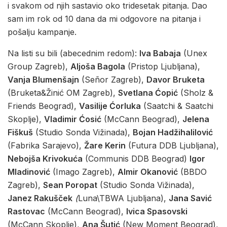
i svakom od njih sastavio oko tridesetak pitanja. Dao
sam im rok od 10 dana da mi odgovore na pitanja i
pošalju kampanje.
Na listi su bili (abecednim redom):
Iva Babaja
(Unex
Group Zagreb),
Aljoša Bagola
(Pristop Ljubljana),
Vanja Blumenšajn
(Señor Zagreb),
Davor Bruketa
(Bruketa&Žinić OM Zagreb),
Svetlana Ćopić
(Sholz &
Friends Beograd),
Vasilije Ćorluka
(Saatchi & Saatchi
Skoplje),
Vladimir Ćosić
(McCann Beograd),
Jelena
Fiškuš
(Studio Sonda Vižinada),
Bojan Hadžihalilović
(Fabrika Sarajevo),
Žare Kerin
(Futura DDB Ljubljana),
Nebojša Krivokuća
(Communis DDB Beograd)
Igor
Mladinović
(Imago Zagreb),
Almir Okanović
(BBDO
Zagreb),
Sean Poropat
(Studio Sonda Vižinada),
Janez Rakušček
(
Luna\TBWA Ljubljana),
Jana Savić
Rastovac
(McCann Beograd),
Ivica Spasovski
(McCann Skoplje),
Ana Šutić
(New Moment Beograd),