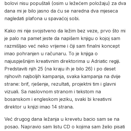
bolovi nisu popuštali (osim u ležećem položaju) za dva
dana mi je bilo jasno da ću se naredna dva mjeseca
nagledati plafona u spavaćoj sobi.
Kako mi nije svojstveno da ležim bez veze, prvo što mi
je palo na pamet jeste da napišem knjigu o kojoj sam
razmišljao već neko vrijeme i čiji sam finalni koncept
imao pohranjen u računaru. To je knjiga o
najuspješnijim kreativnim direktorima u Adriatic regiji.
Predstaviti njih 25 (na kraju ih je bilo 26) i po deset
njihovih najboljih kampanja, svaka kampanja na dvije
strane: brif, rješenje, rezultati, projektni tim i glavni
vizuali. Sa naslovnom stranom i tekstom na
bosanskom i engleskom jeziku, svaki bi kreativni
direktor u knjizi imao 14 strana.
Već drugog dana ležanja u krevetu bacio sam se na
posao. Napravio sam listu CD o kojima sam želio pisati