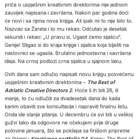
priča o uspješnim kreativnim direktorima nije jednom
zauvijek napisana i završena. Nakon par godina doći
će novi i sa njima nova knjiga. Ali ipak mi to nije bilo to.
Nazvao sa Žareta i to mu rekao. Odćutao je desetak
sekundi i rekao: „U pravu si. Ugasit ćemo sijalicu“.
Genije! Stigao si do kraja knjige i sijalica koja blješti na
naslovnici se ugasila. Brutalno jednostavna i savršena
ideja. Na crnoj podlozi crna sijalica u sjajnom laku.
Ovih dana sam odlučio napisati novu knjigu posvećenu
uspješnim kreativnim direktorima –
The Best of
Adriatic Creative Directors 2
. Hoće li ih biti 26, ili
manje, to ću odlučiti za dvadesetak dana do kada
kanim obaviti sve konsultacije i napraviti finalnu listu.
Onda ide slanje pitanja. U decembru će svi biti u velikoj
gužvi tako da odgovore ne očekujem prije druge
polovine januara, što se poklapa sa finišom pripreme
za štampu
Kreativnog portfolija 04
. Knjigu
The Best of