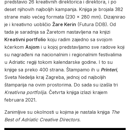
predstavio 26 kreativnih direktorica i direktora, i po
deset njihovih najboljih kampanja. Knjiga je brojala 382
strane malo većeg formata (230 x 280 mm). Dizajnirao
je i kreativno uobličio
Žare Kerin
(Futura DDB). Od
tada je saradnja sa Žaretom nastavljena na knjizi
Kreativni portfolio
koju radim zajedno sa svojom
kćerkom
Asjom
i u kojoj predstavljamo sve radove koji
su nagrađeni na nacionalnim i regionalnim festivalima
u Adriatic regiji tokom kalendarske godine. I to su
knjige sa preko 400 strana. Štampamo ih u
Printeri
,
Sveta Nedelja kraj Zagreba, jednoj od najboljih
štamparija na ovim prostorima. Do sada su izašla tri
Kreativna portfolija
. Četvrta knjiga izlazi krajem
februara 2021.
Zanimljive su okolnosti u kojima je nastala knjiga
The
Best of Adriatic Creative Directors.