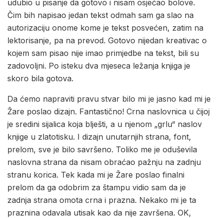
udubio u pisanje da gotovo i nisam osjećao bolove.
Čim bih napisao jedan tekst odmah sam ga slao na
autorizaciju onome kome je tekst posvećen, zatim na
lektorisanje, pa na prevod. Gotovo nijedan kreativac o
kojem sam pisao nije imao primjedbe na tekst, bili su
zadovoljni. Po isteku dva mjeseca ležanja knjiga je
skoro bila gotova.
Da ćemo napraviti pravu stvar bilo mi je jasno kad mi je
Žare poslao dizajn. Fantastično! Crna naslovnica u čijoj
je sredini sijalica koja blješti, a u njenom „grlu“ naslov
knjige u zlatotisku. I dizajn unutarnjih strana, font,
prelom, sve je bilo savršeno. Toliko me je oduševila
naslovna strana da nisam obraćao pažnju na zadnju
stranu korica. Tek kada mi je Žare poslao finalni
prelom da ga odobrim za štampu vidio sam da je
zadnja strana omota crna i prazna. Nekako mi je ta
praznina odavala utisak kao da nije završena. OK,