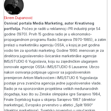
Ekrem Dupanović
Osnivač portala Media Marketing, autor Kreativnog
portfolija.
Počeo je raditi u reklamnoj i PR industriji prije 54
godine (1970). Prvih 15 godina radio je u ekonomsko-
propagandnom programu Radio Sarajeva (1970-1985), a zatim
prelazi u marketinšku agenciju OSSA, u kojoj je pet godina
vodio tim za sportski marketing. Godine 1990. imenovan je za
direktora jugoslavensko-švicarske marketinške agencije
IMS/STUDIO 6 Yugoslavia, koju su zajedničkim ulaganjem
osnovale agencije OSSA i IMS/STUDIO 6 Lausanne. Ubrzo
nakon osnivanja potpisuje ugovor sa jugoslovenskim
premijerom Antom Markovićem i IMS/STUIO 6 Yugoslavija
postaje prva zvanična agencija jedne jugoslovenske vlade.
Radio je na sponzorskim projektima velikih međunarodnih
događaja, kao što su Zimske olimpijske igre Sarajevo 1984,
Finale Svjetskog kupa u skijanju Sarajevo 1987 (direktor
marketinga), Evropsko prvenstvo u atletici „Split 1990“
(direktor marketinga), Svjetsko prvenstvo u smučarskim