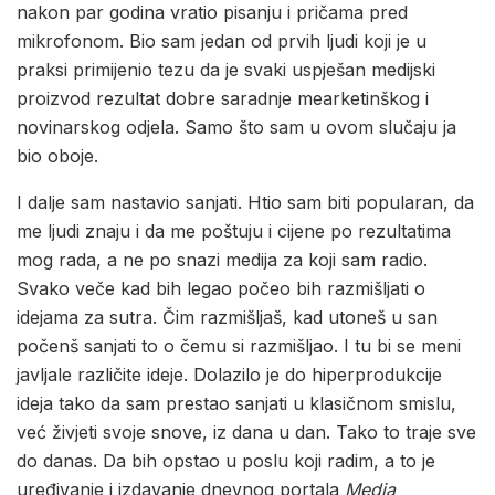
nakon par godina vratio pisanju i pričama pred
mikrofonom. Bio sam jedan od prvih ljudi koji je u
praksi primijenio tezu da je svaki uspješan medijski
proizvod rezultat dobre saradnje mearketinškog i
novinarskog odjela. Samo što sam u ovom slučaju ja
bio oboje.
I dalje sam nastavio sanjati. Htio sam biti popularan, da
me ljudi znaju i da me poštuju i cijene po rezultatima
mog rada, a ne po snazi medija za koji sam radio.
Svako veče kad bih legao počeo bih razmišljati o
idejama za sutra. Čim razmišljaš, kad utoneš u san
počenš sanjati to o čemu si razmišljao. I tu bi se meni
javljale različite ideje. Dolazilo je do hiperprodukcije
ideja tako da sam prestao sanjati u klasičnom smislu,
već živjeti svoje snove, iz dana u dan. Tako to traje sve
do danas. Da bih opstao u poslu koji radim, a to je
uređivanje i izdavanje dnevnog portala
Media