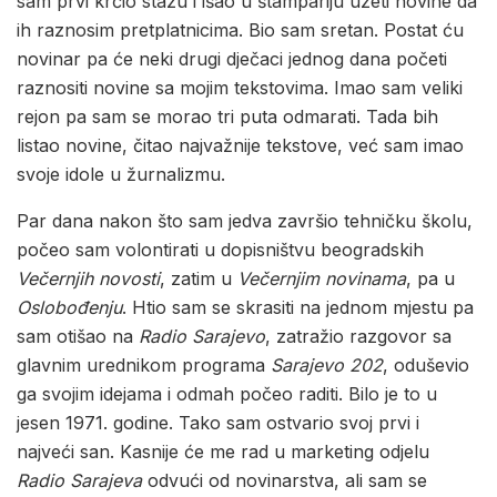
sam prvi krčio stazu i išao u štampariju uzeti novine da
ih raznosim pretplatnicima. Bio sam sretan. Postat ću
novinar pa će neki drugi dječaci jednog dana početi
raznositi novine sa mojim tekstovima. Imao sam veliki
rejon pa sam se morao tri puta odmarati. Tada bih
listao novine, čitao najvažnije tekstove, već sam imao
svoje idole u žurnalizmu.
Par dana nakon što sam jedva završio tehničku školu,
počeo sam volontirati u dopisništvu beogradskih
Večernjih novosti
, zatim u
Večernjim novinama
, pa u
Oslobođenju
. Htio sam se skrasiti na jednom mjestu pa
sam otišao na
Radio Sarajevo
, zatražio razgovor sa
glavnim urednikom programa
Sarajevo 202
, oduševio
ga svojim idejama i odmah počeo raditi. Bilo je to u
jesen 1971. godine. Tako sam ostvario svoj prvi i
najveći san. Kasnije će me rad u marketing odjelu
Radio Sarajeva
odvući od novinarstva, ali sam se