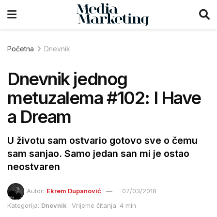
Početna
Dnevnik
Dnevnik jednog
metuzalema #102: I Have
a Dream
U životu sam ostvario gotovo sve o čemu
sam sanjao. Samo jedan san mi je ostao
neostvaren
Autor:
Ekrem Dupanović
07/03/2018
Kategorija:
Dnevnik
Vrijeme čitanja: 4 min