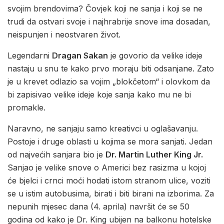
svojim brendovima? Čovjek koji ne sanja i koji se ne
trudi da ostvari svoje i najhrabrije snove ima dosadan,
neispunjen i neostvaren život.
Legendarni
Dragan Sakan
je govorio da velike ideje
nastaju u snu te kako prvo moraju biti odsanjane. Zato
je u krevet odlazio sa vojim „blokčetom“ i olovkom da
bi zapisivao velike ideje koje sanja kako mu ne bi
promakle.
Naravno, ne sanjaju samo kreativci u oglašavanju.
Postoje i druge oblasti u kojima se mora sanjati. Jedan
od najvećih sanjara bio je
Dr. Martin Luther King Jr.
Sanjao je velike snove o Americi bez rasizma u kojoj
će bjelci i crnci moći hodati istom stranom ulice, voziti
se u istim autobusima, birati i biti birani na izborima. Za
nepunih mjesec dana (4. aprila) navršit će se 50
godina od kako je Dr. King ubijen na balkonu hotelske