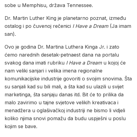
sobe u Memphisu, država Tennessee.
Dr. Martin Luther King je planetarno poznat, između
ostalog i po čuvenoj rečenici
I Have a Dream
(Ja imam
san).
Ovo je godina Dr. Martina Luthera Kinga Jr. i zato
ćemo narednih desetak-petnaest dana na portalu
svakog dana imati rubriku
I Have a Dream
u kojoj će
nam veliki sanjari i velika imena regionalne
komunikacijske industrije govoriti o svojim snovima. Šta
su sanjali kad su bili mali, a šta kad su ulazili u svijet
marketinga, šta sanjaju danas itd. Bit će to prilika da
malo zavirimo u tajne svjetove velikih kreativaca i
menadžera u oglašivačkoj industriji ne bismo li vidjeli
koliko njima snovi pomažu da budu uspješni u poslu
kojim se bave.