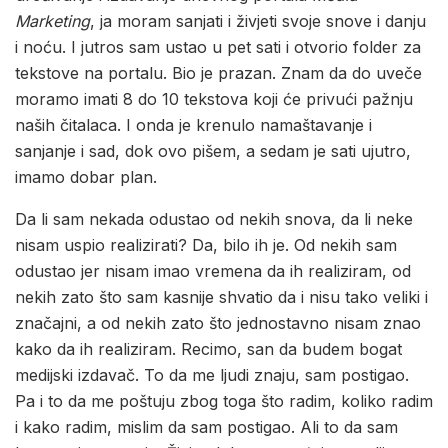
Marketing
, ja moram sanjati i živjeti svoje snove i danju
i noću. I jutros sam ustao u pet sati i otvorio folder za
tekstove na portalu. Bio je prazan. Znam da do uveče
moramo imati 8 do 10 tekstova koji će privući pažnju
naših čitalaca. I onda je krenulo namaštavanje i
sanjanje i sad, dok ovo pišem, a sedam je sati ujutro,
imamo dobar plan.
Da li sam nekada odustao od nekih snova, da li neke
nisam uspio realizirati? Da, bilo ih je. Od nekih sam
odustao jer nisam imao vremena da ih realiziram, od
nekih zato što sam kasnije shvatio da i nisu tako veliki i
značajni, a od nekih zato što jednostavno nisam znao
kako da ih realiziram. Recimo, san da budem bogat
medijski izdavač. To da me ljudi znaju, sam postigao.
Pa i to da me poštuju zbog toga što radim, koliko radim
i kako radim, mislim da sam postigao. Ali to da sam