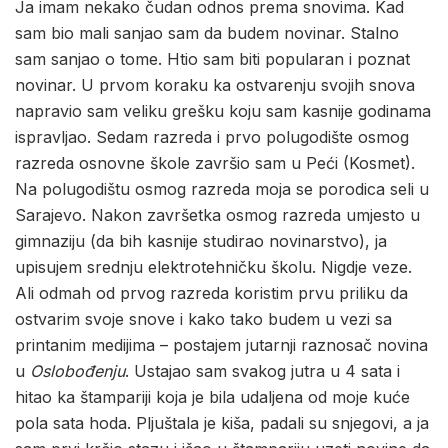
Ja imam nekako čudan odnos prema snovima. Kad
sam bio mali sanjao sam da budem novinar. Stalno
sam sanjao o tome. Htio sam biti popularan i poznat
novinar. U prvom koraku ka ostvarenju svojih snova
napravio sam veliku grešku koju sam kasnije godinama
ispravljao. Sedam razreda i prvo polugodište osmog
razreda osnovne škole završio sam u Peći (Kosmet).
Na polugodištu osmog razreda moja se porodica seli u
Sarajevo. Nakon završetka osmog razreda umjesto u
gimnaziju (da bih kasnije studirao novinarstvo), ja
upisujem srednju elektrotehničku školu. Nigdje veze.
Ali odmah od prvog razreda koristim prvu priliku da
ostvarim svoje snove i kako tako budem u vezi sa
printanim medijima – postajem jutarnji raznosač novina
u
Oslobođenju
. Ustajao sam svakog jutra u 4 sata i
hitao ka štampariji koja je bila udaljena od moje kuće
pola sata hoda. Pljuštala je kiša, padali su snjegovi, a ja