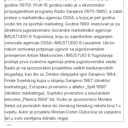
godine (1970). Prvih 15 godina radio je u ekonomsko-
propagandnom programu Radio Sarajeva (1970-1985), a zatim
prelazi u marketinšku agenciju OSSA, u kojoj je pet godina
vodio tim za sportski marketing. Godine 1990. imenovan je za
direktora jugoslavensko-švicarske marketinške agencije
IMS/STUDIO 6 Yugoslavia, koju su zajedničkim ulaganjem
osnovale agencije OSSA i IMS/STUDIO 6 Lausanne. Ubrzo
nakon osnivanja potpisuje ugovor sa jugoslovenskim
premijerom Antom Markovićem i IMS/STUIO 6 Yugoslavija
postaje prva zvanična agencija jedne jugoslovenske vlade.
Radio je na sponzorskim projektima velikih međunarodnih
događaja, kao što su Zimske olimpijske igre Sarajevo 1984,
Finale Svjetskog kupa u skijanju Sarajevo 1987 (direktor
marketinga), Evropsko prvenstvo u atletici „Split 1990“
(direktor marketinga), Svjetsko prvenstvo u smučarskim
letovima „Planica 1994“ itd. Vodio je sponzorstvo Monike
Seleš od pionirskih dana do ženskog teniskog reketa broj 1 u
svijetu. Autor je projekta Woman.Comm Cluba koji se uspješno
širi u svim zemljama Adriatic regije.