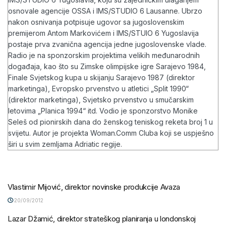
osnovale agencije OSSA i IMS/STUDIO 6 Lausanne. Ubrzo
nakon osnivanja potpisuje ugovor sa jugoslovenskim
premijerom Antom Markovićem i IMS/STUIO 6 Yugoslavija
postaje prva zvanična agencija jedne jugoslovenske vlade.
Radio je na sponzorskim projektima velikih međunarodnih
događaja, kao što su Zimske olimpijske igre Sarajevo 1984,
Finale Svjetskog kupa u skijanju Sarajevo 1987 (direktor
marketinga), Evropsko prvenstvo u atletici „Split 1990“
(direktor marketinga), Svjetsko prvenstvo u smučarskim
letovima „Planica 1994“ itd. Vodio je sponzorstvo Monike
Seleš od pionirskih dana do ženskog teniskog reketa broj 1 u
svijetu. Autor je projekta Woman.Comm Cluba koji se uspješno
širi u svim zemljama Adriatic regije.
Vlastimir Mijović, direktor novinske produkcije Avaza
20/09/2012
Lazar Džamić, direktor strateškog planiranja u londonskoj