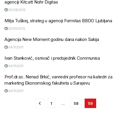
agenciji Kitcatt Nohr Digitas
20/08/2012
Mitja Tuškej, strateg u agenciji Formitas BBDO Ljubljana
22/06/2012
Agencija New Moment godinu dana nakon Sakija
04/11/2011
Ivan Stanković, osnivač i predsjednik Communisa
04/11/2011
Prof.dr.sc. Nenad Brkić, vanredni profesor na katedri za
marketing Ekonomskog fakulteta u Sarajevu
04/11/2011
1
…
58
59