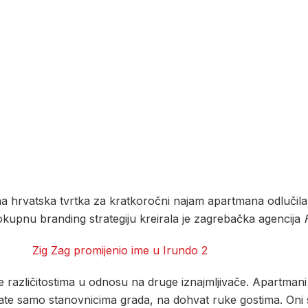
na hrvatska tvrtka za kratkoročni najam apartmana odlučil
lokupnu branding strategiju kreirala je zagrebačka agencija
 te različitostima u odnosu na druge iznajmljivače. Apartma
nate samo stanovnicima grada, na dohvat ruke gostima. Oni s