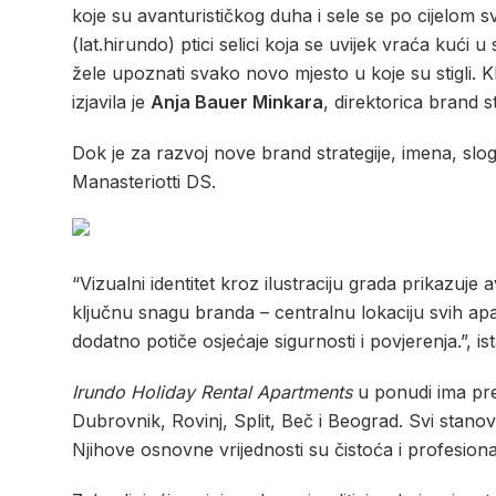
koje su avanturističkog duha i sele se po cijelom 
(lat.hirundo) ptici selici koja se uvijek vraća kući u 
žele upoznati svako novo mjesto u koje su stigli. K
izjavila je
Anja Bauer Minkara
, direktorica brand s
Dok je za razvoj nove brand strategije, imena, sl
Manasteriotti DS.
“Vizualni identitet kroz ilustraciju grada prikazuje 
ključnu snagu branda – centralnu lokaciju svih apart
dodatno potiče osjećaje sigurnosti i povjerenja.”, i
Irundo Holiday Rental Apartments
u ponudi ima pre
Dubrovnik, Rovinj, Split, Beč i Beograd. Svi stano
Njihove osnovne vrijednosti su čistoća i profesion