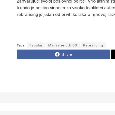
Zahvaljujući svojoj poslovnoj politici, vrlo jasnim
Irundo je postao sinonim za visoko kvalitetni autenti
rebranding je jedan od prvih koraka u njihovoj razvo
Tags:
Fabular
Manasteriotti DS
Rebranding
Share