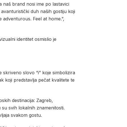
a naš brand nosi ime po lastavici
 avanturistički duh naših gostiju koji
Be adventurous. Feel at home.”,
 vizualni identitet osmislio je
e skriveno slovo “i” koje simbolizira
 koji predstavlja pečat kvalitete te
skih destinacija: Zagreb,
 su svih lokalnih znamenitosti.
vljaja svakom gostu.