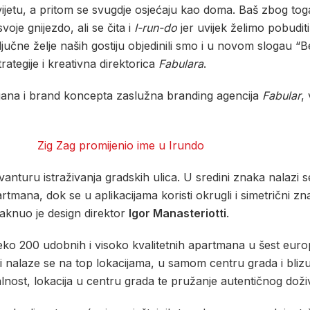
svijetu, a pritom se svugdje osjećaju kao doma. Baš zbog tog
svoje gnijezdo, ali se čita i
I-run-do
jer uvijek želimo pobuditi
ljučne želje naših gostiju objedinili smo i u novom slogau “
trategije i kreativna direktorica
Fabulara
.
ogana i brand koncepta zaslužna branding agencija
Fabular
,
avanturu istraživanja gradskih ulica. U sredini znaka nalazi s
mana, dok se u aplikacijama koristi okrugli i simetrični znak
staknuo je design direktor
Igor Manasteriotti
.
ko 200 udobnih i visoko kvalitetnih apartmana u šest europ
vi nalaze se na top lokacijama, u samom centru grada i blizu
alnost, lokacija u centru grada te pružanje autentičnog doži