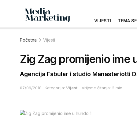
VIJESTI
TEMA SE
Početna
Vijesti
Zig Zag promijenio ime 
Agencija Fabular i studio Manasteriotti 
07/06/2018
Kategorija:
Vijesti
Vrijeme čitanja: 2 min