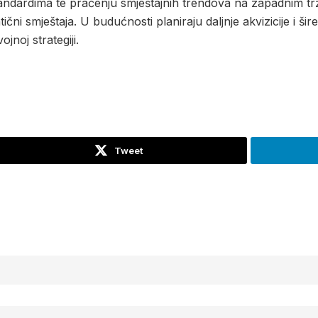
 standardima te praćenju smještajnih trendova na zapadnim t
čni smještaja. U budućnosti planiraju daljnje akvizicije i šir
jnoj strategiji.
Tweet