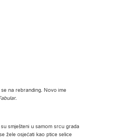
a se na rebranding. Novo ime
Fabular
.
ni su smješteni u samom srcu grada
e žele osjećati kao ptice selice