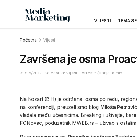
VIJESTI
TEMA SE
Početna
Vijesti
Završena je osma Proact
30/05/2012
Kategorija:
Vijesti
Vrijeme čitanja: 8 min
Na Kozari (BiH) je održana, osma po redu, regio
na konferenciji, preuzeli smo blog
Miloša Petrovi
vladala među učesnicima. Breaking i uživajte, bar
FONovac, poduzetnik MWEB.rs – uživao s ostalim