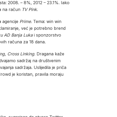
rasta: 2008. – 8%, 2012 – 23.1%. Iako
la na račun
TV Pink
.
a agencije
Prime
. Tema: win win
klamiranje, već je potrebno brend
ku AD Banja Luka
i sponzorstvo
ovih računa za 18 dana.
ing
,
Cross Linking
. Dragana kaže
 izdvajamo sadržaj na društvenim
anja sadržaja. Uslijedila je priča
rowd je koristan, pravila moraju