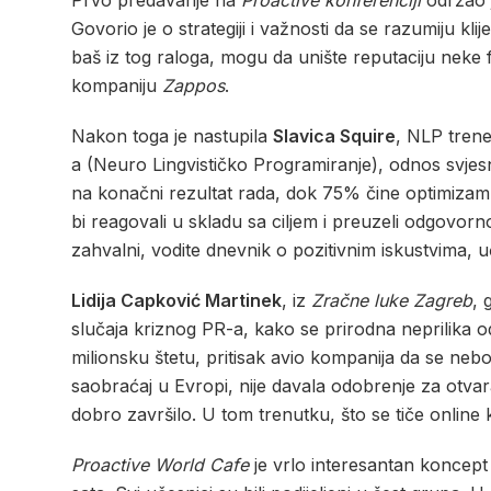
Prvo predavanje na
Proactive konferenciji
održao 
Govorio je o strategiji i važnosti da se razumiju klij
baš iz tog raloga, mogu da unište reputaciju neke 
kompaniju
Zappos
.
Nakon toga je nastupila
Slavica Squire
, NLP trene
a (Neuro Lingvističko Programiranje), odnos svjesni
na konačni rezultat rada, dok 75% čine optimizam, 
bi reagovali u skladu sa ciljem i preuzeli odgovorno
zahvalni, vodite dnevnik o pozitivnim iskustvima, uč
Lidija Capković Martinek
, iz
Zračne luke Zagreb
, 
slučaja kriznog PR-a, kako se prirodna neprilika o
milionsku štetu, pritisak avio kompanija da se nebo 
saobraćaj u Evropi, nije davala odobrenje za otvar
dobro završilo. U tom trenutku, što se tiče online
Proactive World Cafe
je vrlo interesantan koncept 