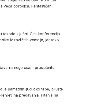
ike, sugerisao da otvore Twitter
na veća porodica. Fantastičan
su takođe ključni. Čim konferencija
ke iz različitih zemalja, jer tako
edavanja nego osam prosječnih.
 je pametnih ljudi oko tebe, pljušte
renijeti na predavanja. Pitanja na