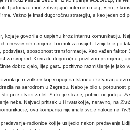
je Francuz
Pascal Beucler
iz kompanije
MSLGroup
, na t
enti. Ljudi imaju moć zahvaljujući internetu i uspješno je korist
firme. Važno je imati dugoročnu strategiju, a kao jedan od 
r, koja je govorila o uspjehu kroz internu komunikaciju. Na
h i nesvjesnih namjera, formuli za uspjeh. Iznijela je poda
podsvijest, sposobnost transformacije. Kao važan faktor Sl
st za svoj rad. Kreirajte dugoročnu pozitivnu promjenu, upiš
inite dobro djelo, lijep gest.. pozitivno razmišljanje je jak
govorila je o vulkanskoj erupciji na Islandu i zatvaranju evro
drazila na aerodrom u Zagrebu. Nebo je bilo u potpunosti pa
što prije otvori za let. S druge strane, putnici negoduju.
Eu
anje neba. Najveći pritisak u Hrvatskoj je, naravno, na
Zrač
 komunikacije, ova kompanija nije imala svoje naloge na
Twit
predavanja-radionice koji je uslijedio nakon predavanja Lidi