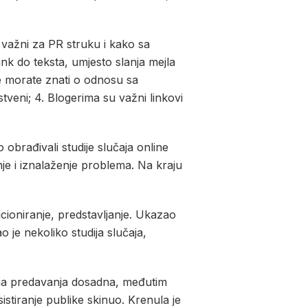
i važni za PR struku i kako sa
ink do teksta, umjesto slanja mejla
oje morate znati o odnosu sa
tveni; 4. Blogerima su važni linkovi
obrađivali studije slučaja online
anje i iznalaženje problema. Na kraju
cioniranje, predstavljanje. Ukazao
o je nekoliko studija slučaja,
vna predavanja dosadna, međutim
sistiranje publike skinuo. Krenula je