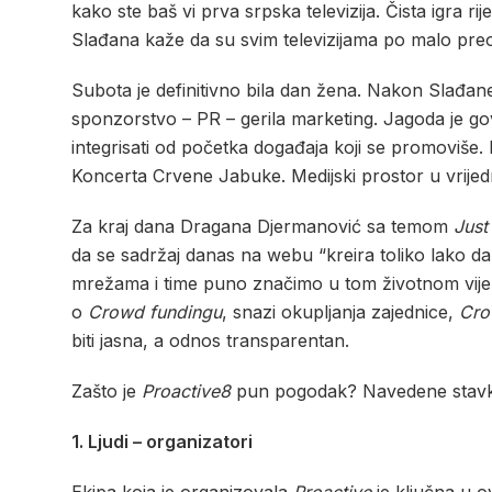
kako ste baš vi prva srpska televizija. Čista igra r
Slađana kaže da su svim televizijama po malo preot
Subota je definitivno bila dan žena. Nakon Slađan
sponzorstvo – PR – gerila marketing. Jagoda je go
integrisati od početka događaja koji se promoviše.
Koncerta Crvene Jabuke. Medijski prostor u vrijed
Za kraj dana Dragana Djermanović sa temom
Just
da se sadržaj danas na webu “kreira toliko lako da b
mrežama i time puno značimo u tom životnom vijeku s
o
Crowd fundingu
, snazi okupljanja zajednice,
Cro
biti jasna, a odnos transparentan.
Zašto je
Proactive8
pun pogodak? Navedene stavke s
1. Ljudi – organizatori