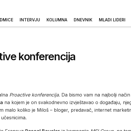
DMICE
INTERVJU
KOLUMNA
DNEVNIK
MLADI LIDERI
ive konferencija
nalna
Proactive konferencija
. Da bismo vam na najbolji način 
ća
na kojem je on svakodnevno izvještavao o događaju, njeg
em malo koliko je Miloš – bloger, predavač, internet market
 učesnicima.