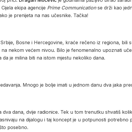
oj priči.
Dragan Močević
je godinama pažljivo birao saradn
Cijela ekipa agencije
Prime Communication
se drži kao jed
 lako je prenijeta na nas učesnike. Tačka!
Srbije, Bosne i Hercegovine, kraće rečeno iz regiona, bili 
e na nekom većem nivou. Bilo je fenomenalno upoznati učesni
ma da je milina biti na istom mjestu nekoliko dana.
redavanja. Mnogo je bolje imati u jednom danu dva jaka pr
dva dana, dvije radionice. Tek u tom trenutku shvatiš koliko
asnivaju na dijalogu i taj koncept je u potpunosti potrebno p
ešto posebno.