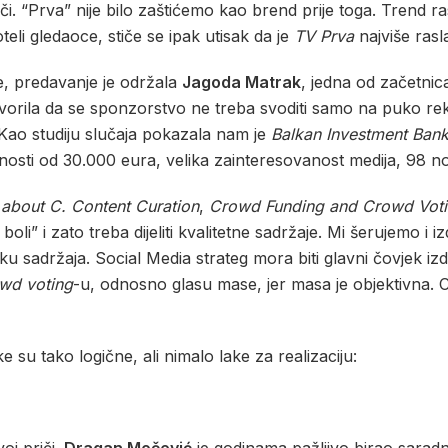
iječi. “Prva” nije bilo zaštićemo kao brend prije toga. Trend 
eli gledaoce, stiče se ipak utisak da je
TV Prva
najviše ras
e, predavanje je održala
Jagoda Matrak
, jedna od začetnic
vorila da se sponzorstvo ne treba svoditi samo na puko re
 Kao studiju slučaja pokazala nam je
Balkan Investment Ban
nosti od 30.000 eura, velika zainteresovanost medija, 98 n
 about C. Content Curation
,
Crowd Funding and Crowd Vot
oli” i zato treba dijeliti kvalitetne sadržaje. Mi šerujemo i
adržaja. Social Media strateg mora biti glavni čovjek izdvaj
wd voting
-u, odnosno glasu mase, jer masa je objektivna. C
u tako logične, ali nimalo lake za realizaciju: