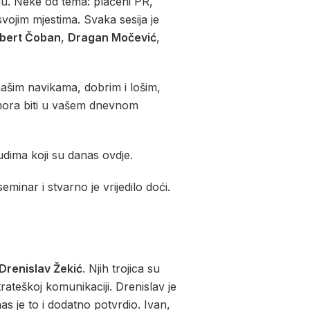
temu. Neke od tema: plaćeni PR,
vojim mjestima. Svaka sesija je
bert Čoban
,
Dragan Močević
,
našim navikama, dobrim i lošim,
 mora biti u vašem dnevnom
udima koji su danas ovdje.
minar i stvarno je vrijedilo doći.
Drenislav Žekić
. Njih trojica su
trateškoj komunikaciji. Drenislav je
nas je to i dodatno potvrdio. Ivan,