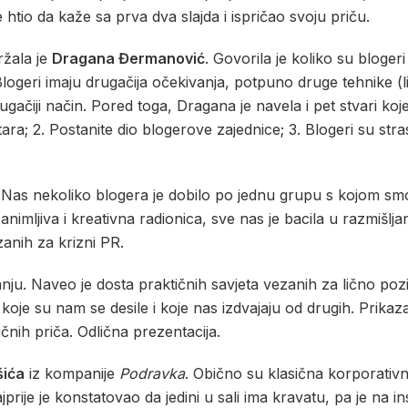
je htio da kaže sa prva dva slajda i ispričao svoju priču.
žala je
Dragana Đermanović
. Govorila je koliko su bloger
Blogeri imaju drugačija očekivanja, potpuno druge tehnike (l
drugačiji način. Pored toga, Dragana je navela i pet stvari k
ra; 2. Postanite dio blogerove zajednice; 3. Blogeri su stras
Nas nekoliko blogera je dobilo po jednu grupu s kojom smo 
zanimljiva i kreativna radionica, sve nas je bacila u razmišlj
zanih za krizni PR.
ju. Naveo je dosta praktičnih savjeta vezanih za lično pozi
 koje su nam se desile i koje nas izdvajaju od drugih. Prikaza
ičnih priča. Odlična prezentacija.
šića
iz kompanije
Podravka
. Obično su klasična korporati
rije je konstatovao da jedini u sali ima kravatu, pa je na in