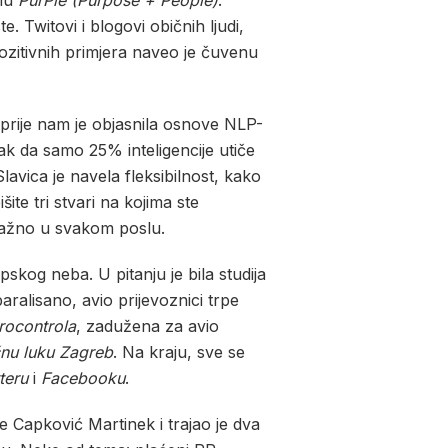
emu
PurPle (Purpose + People)
.
e. Twitovi i blogovi običnih ljudi,
pozitivnih primjera naveo je čuvenu
jprije nam je objasnila osnove NLP-
tak da samo 25% inteligencije utiče
avica je navela fleksibilnost, kako
ite tri stvari na kojima ste
o važno u svakom poslu.
pskog neba. U pitanju je bila studija
ralisano, avio prijevoznici trpe
rocontrola
, zadužena za avio
nu luku Zagreb
. Na kraju, sve se
teru
i
Facebooku
.
je Capković Martinek i trajao je dva