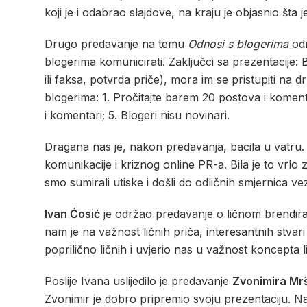
koji je i odabrao slajdove, na kraju je objasnio šta 
Drugo predavanje na temu
Odnosi s blogerima
odr
blogerima komunicirati. Zaključci sa prezentacije: 
ili faksa, potvrda priče), mora im se pristupiti na 
blogerima: 1. Pročitajte barem 20 postova i komenta
i komentari; 5. Blogeri nisu novinari.
Dragana nas je, nakon predavanja, bacila u vatru. 
komunikacije i kriznog online PR-a. Bila je to vrlo 
smo sumirali utiske i došli do odličnih smjernica ve
Ivan Ćosić
je održao predavanje o ličnom brendiran
nam je na važnost ličnih priča, interesantnih stvari
poprilično ličnih i uvjerio nas u važnost koncepta l
Poslije Ivana uslijedilo je predavanje
Zvonimira Mr
Zvonimir je dobro pripremio svoju prezentaciju. Najp