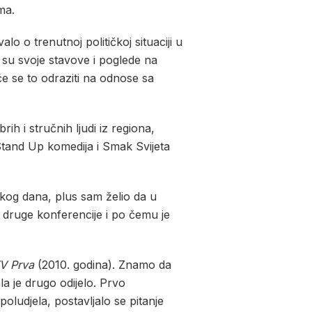
ma.
alo o trenutnoj političkoj situaciji u
li su svoje stavove i poglede na
e se to odraziti na odnose sa
ih i stručnih ljudi iz regiona,
 Stand Up komedija i Smak Svijeta
akog dana, plus sam želio da u
a druge konferencije i po čemu je
V Prva
(2010. godina). Znamo da
ala je drugo odijelo. Prvo
oludjela, postavljalo se pitanje