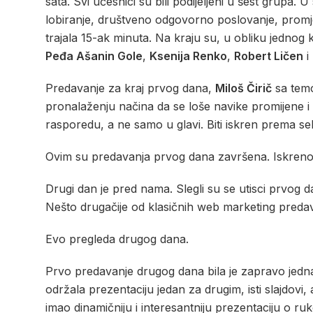
sata. Svi učesnici su bili podijeljeni u šest grupa.
lobiranje, društveno odgovorno poslovanje, promjen
trajala 15-ak minuta. Na kraju su, u obliku jednog
Peđa Ašanin Gole
,
Ksenija Renko
,
Robert Ličen
i
Predavanje za kraj prvog dana,
Miloš Čirič
sa te
pronalaženju načina da se loše navike promijene i
rasporedu, a ne samo u glavi. Biti iskren prema se
Ovim su predavanja prvog dana završena. Iskreno, o
Drugi dan je pred nama. Slegli su se utisci prvog d
Nešto drugačije od klasičnih web marketing predava
Evo pregleda drugog dana.
Prvo predavanje drugog dana bila je zapravo jedna 
održala prezentaciju jedan za drugim, isti slajdovi, 
imao dinamičniju i interesantniju prezentaciju o r