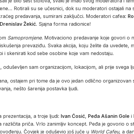
 U sali je bilo šest stolova, svaki je imao svog moderatora i 
e… Rotirali su se učesnici, dok su moderatori ostajali na s
 kraćeg predavanja, sumirani zaključci. Moderatori cafea:
Ro
Drenislav Žekić
. Sjajna forma radionice!
mom
Samopromjene
. Motivaciono predavanje koje govori o 
 iskušenja prevaziđu. Svaka akcija, koju želite da uvedete,
bi i skenirati kod sebe osobine koje vam nedostaju.
duševljen sam organizacijom, lokacijom, ali prije svega lj
ana, ostajem pri tome da je ovo jedan odlično organizovan se
nja, nešto šarenija postavka ljudi.
prezentacija, a troje ljudi:
Ivan Ćosić
,
Peđa Ašanin Gole
i
a različita priča. Vrlo zanimljiv koncept. Peđa je govorio o s
ukovođenju. Čovjek je oduševio još juče u
World Cafeu
, a da