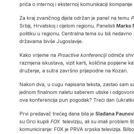
priča o internoj i eksternoj komunikaciji kompanije
Za kraj zvaničnog dijela održan je panel na temu
P
Srbiji, Hrvatskoj i cijelom regionu. Panelisti
Marko 
politiku u regionu. Centralna tema su bili nedavno 
državama bivše Jugoslavije.
Kako vrijeme na
Proactive konferenciji
odmiče shva
razmjena iskustava, vizit karti, količina popijene
druženje, a sutra završno prijepodne na Kozari.
Nakon dva, u cugu napisana teksta, zastao sam sa 
jednom finalnom naletu saberem utiske i odgovorim 
ova konferencija pun pogodak? Treći dan (ukratko)
Prvi predavač trećeg dana bila je
Slađana Paunov
su Grci kupili
FOX
televiziju, ali su imali problem št
komuniciranje: FOX je PRVA srpska televizija. Bilbo