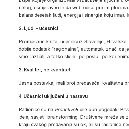
Ekipa koja je organizovala
Proactive
je ključna u ov
nalog, usmjeravao ih da web udišu punim plućima. 
balans desetak ljudi, energija i sinergija koju imaju
2. Ljudi – učesnici
Promješane karte, učesnici iz Slovenije, Hrvatske, 
dobije dodatak “regionalna”, automatski znači da j
smo različiti, a toliko slični i po poslu i po korjeni
3. Kvalitet, ne kvantitet
Jasna postavka, mali broj predavača, kvalitetna p
4. Učesnici uključeni u nastavu
Radionice su na
Proactive8
bile pun pogodak! Prva 
ideje, savjeti, brainstorming. Društvene mreže se z
kraju svakog predavanja su ok, ali su radionice n