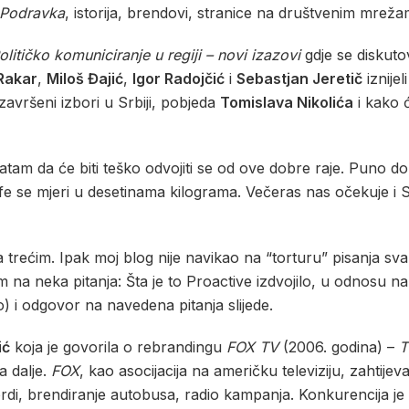
Podravka
, istorija, brendovi, stranice na društvenim mreža
olitičko komuniciranje u regiji – novi izazovi
gdje se diskutov
Rakar
,
Miloš Đajić
,
Igor Radojčić
i
Sebastjan Jeretič
iznije
završeni izbori u Srbiji, pobjeda
Tomislava Nikolića
i kako ć
tam da će biti teško odvojiti se od ove dobre raje. Puno dobr
 kafe se mjeri u desetinama kilograma. Večeras nas očekuje i
trećim. Ipak moj blog nije navikao na “torturu” pisanja sv
na neka pitanja: Šta je to Proactive izdvojilo, u odnosu n
 i odgovor na navedena pitanja slijede.
ić
koja je govorila o rebrandingu
FOX TV
(2006. godina) –
T
a dalje.
FOX
, kao asocijacija na američku televiziju, zahtijev
rdi, brendiranje autobusa, radio kampanja. Konkurencija je p