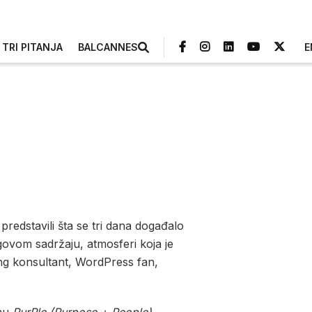
TRI PITANJA
BALCANNES
E
predstavili šta se tri dana događalo
ovom sadržaju, atmosferi koja je
ing konsultant, WordPress fan,