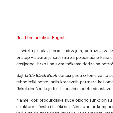
Read the article in English
U svijetu preplavljenom sadržajem, potražnja za kv
pristup – stvaranje sadržaja za pojedinačne kana
dosljedno, brzo i na svim tačkama dodira sa potr
Sajt
Little Black Book
donosi priču o tome zašto s
tehnološki potkovanih kreativnih partnera koji om
fleksibilnošću koju tradicionalni modeli jednostavn
Naime, dok produkcijske kuće obično funkcionišu pr
strukture – često i fizički smješteni unutar kompani