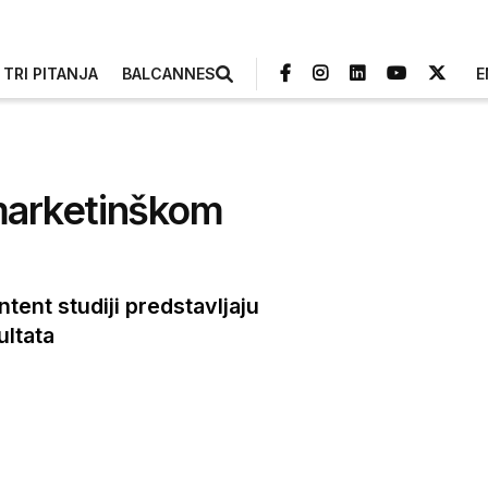
TRI PITANJA
BALCANNES
E
 marketinškom
ntent studiji predstavljaju
ultata