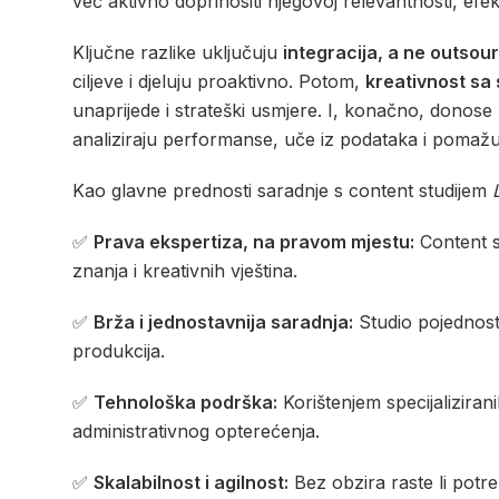
već aktivno doprinositi njegovoj relevantnosti, efe
Ključne razlike uključuju
integracija, a ne outsou
ciljeve i djeluju proaktivno. Potom,
kreativnost sa
unaprijede i strateški usmjere. I, konačno, donose
analiziraju performanse, uče iz podataka i pomažu
Kao glavne prednosti saradnje s content studijem
✅
Prava ekspertiza, na pravom mjestu:
Content s
znanja i kreativnih vještina.
✅
Brža i jednostavnija saradnja:
Studio pojednosta
produkcija.
✅
Tehnološka podrška:
Korištenjem specijalizirani
administrativnog opterećenja.
✅
Skalabilnost i agilnost:
Bez obzira raste li potre