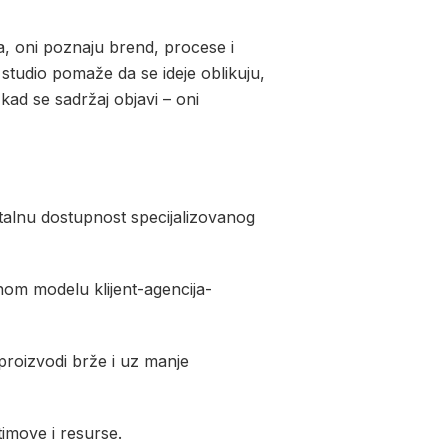
, oni poznaju brend, procese i
 studio pomaže da se ideje oblikuju,
 kad se sadržaj objavi – oni
talnu dostupnost specijalizovanog
lnom modelu klijent-agencija-
 proizvodi brže i uz manje
timove i resurse.