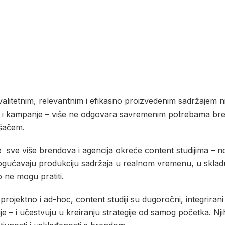
alitetnim, relevantnim i efikasno proizvedenim sadržajem nik
le i kampanje – više ne odgovara savremenim potrebama bre
ošačem.
e
sve više brendova i agencija okreće content studijima – nov
ogućavaju produkciju sadržaja u realnom vremenu, u skladu 
o ne mogu pratiti.
ojektno i ad-hoc, content studiji su dugoročni, integrirani
je – i učestvuju u kreiranju strategije od samog početka. Njih