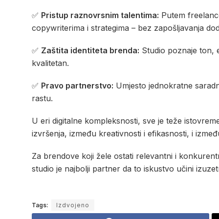
✅
Pristup raznovrsnim talentima:
Putem freelancer
copywriterima i strategima – bez zapošljavanja do
✅
Zaštita identiteta brenda:
Studio poznaje ton, e
kvalitetan.
✅
Pravo partnerstvo:
Umjesto jednokratne saradnj
rastu.
U eri digitalne kompleksnosti, sve je teže istovremen
izvršenja, između kreativnosti i efikasnosti, i između
Za brendove koji žele ostati relevantni i konkurent
studio je najbolji partner da to iskustvo učini izuze
Tags:
Izdvojeno