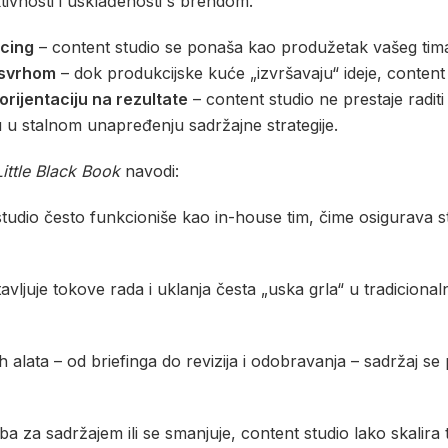
ktivnosti i usklađenosti s brendom.
rcing
– content studio se ponaša kao produžetak vašeg tima
 svrhom
– dok produkcijske kuće „izvršavaju“ ideje, content
orijentaciju na rezultate
– content studio ne prestaje raditi
 u stalnom unapređenju sadržajne strategije.
Little Black Book
navodi:
tudio često funkcioniše kao in-house tim, čime osigurava s
vljuje tokove rada i uklanja česta „uska grla“ u tradiciona
h alata – od briefinga do revizija i odobravanja – sadržaj se
ba za sadržajem ili se smanjuje, content studio lako skalira 