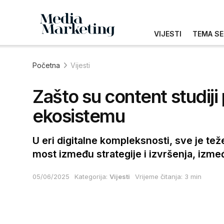
VIJESTI
TEMA SE
Početna
Vijesti
Zašto su content studiji
ekosistemu
U eri digitalne kompleksnosti, sve je tež
most između strategije i izvršenja, između
05/06/2025
Kategorija:
Vijesti
Vrijeme čitanja: 3 min