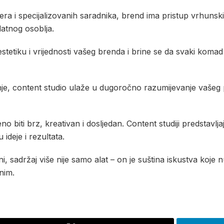
a i specijalizovanih saradnika, brend ima pristup vrhunski
datnog osoblja.
stetiku i vrijednosti vašeg brenda i brine se da svaki koma
e, content studio ulaže u dugoročno razumijevanje vašeg 
o biti brz, kreativan i dosljedan. Content studiji predstavlja
 ideje i rezultata.
ni, sadržaj više nije samo alat – on je suština iskustva koje
tnim.