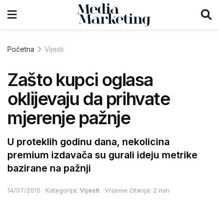
Početna
Vijesti
Zašto kupci oglasa
oklijevaju da prihvate
mjerenje pažnje
U proteklih godinu dana, nekolicina
premium izdavača su gurali ideju metrike
bazirane na pažnji
14/07/2015
Kategorija:
Vijesti
Vrijeme čitanja: 2 min