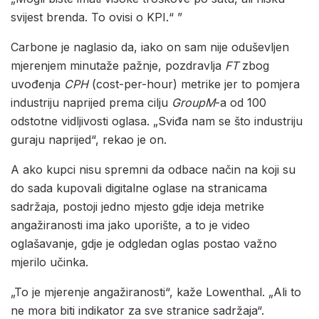
svijest brenda. To ovisi o KPI.“ ”
Carbone je naglasio da, iako on sam nije oduševljen
mjerenjem minutaže pažnje, pozdravlja
FT
zbog
uvođenja
CPH
(cost-per-hour) metrike jer to pomjera
industriju naprijed prema cilju
GroupM
-a od 100
odstotne vidljivosti oglasa. „Sviđa nam se što industriju
guraju naprijed“, rekao je on.
A ako kupci nisu spremni da odbace način na koji su
do sada kupovali digitalne oglase na stranicama
sadržaja, postoji jedno mjesto gdje ideja metrike
angažiranosti ima jako uporište, a to je video
oglašavanje, gdje je odgledan oglas postao važno
mjerilo učinka.
„To je mjerenje angažiranosti“, kaže Lowenthal. „Ali to
ne mora biti indikator za sve stranice sadržaja“.