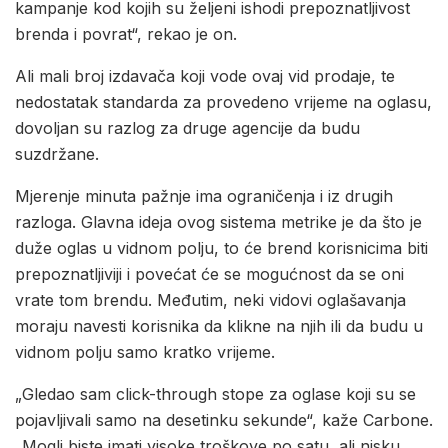
kampanje kod kojih su željeni ishodi prepoznatljivost
brenda i povrat“, rekao je on.
Ali mali broj izdavača koji vode ovaj vid prodaje, te
nedostatak standarda za provedeno vrijeme na oglasu,
dovoljan su razlog za druge agencije da budu
suzdržane.
Mjerenje minuta pažnje ima ograničenja i iz drugih
razloga. Glavna ideja ovog sistema metrike je da što je
duže oglas u vidnom polju, to će brend korisnicima biti
prepoznatljiviji i povećat će se mogućnost da se oni
vrate tom brendu. Međutim, neki vidovi oglašavanja
moraju navesti korisnika da klikne na njih ili da budu u
vidnom polju samo kratko vrijeme.
„Gledao sam click-through stope za oglase koji su se
pojavljivali samo na desetinku sekunde“, kaže Carbone.
„Mogli biste imati visoke troškove po satu, ali nisku