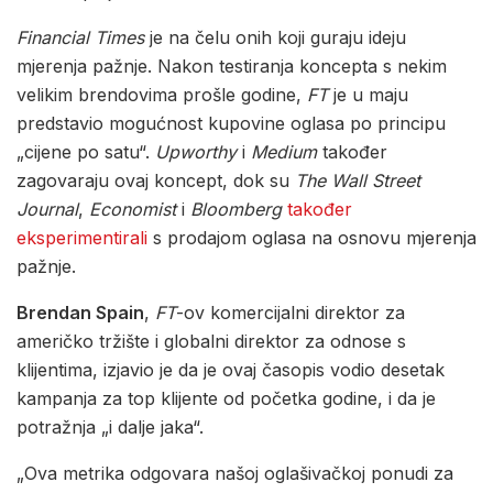
Financial Times
je na čelu onih koji guraju ideju
mjerenja pažnje. Nakon testiranja koncepta s nekim
velikim brendovima prošle godine,
FT
je u maju
predstavio mogućnost kupovine oglasa po principu
„cijene po satu“.
Upworthy
i
Medium
također
zagovaraju ovaj koncept, dok su
The Wall Street
Journal
,
Economist
i
Bloomberg
također
eksperimentirali
s prodajom oglasa na osnovu mjerenja
pažnje.
Brendan Spain
,
FT
-ov komercijalni direktor za
američko tržište i globalni direktor za odnose s
klijentima, izjavio je da je ovaj časopis vodio desetak
kampanja za top klijente od početka godine, i da je
potražnja „i dalje jaka“.
„Ova metrika odgovara našoj oglašivačkoj ponudi za