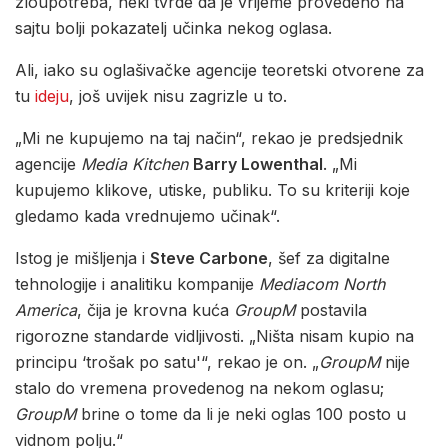
zloupotreba, neki tvrde da je vrijeme provedeno na
sajtu bolji pokazatelj učinka nekog oglasa.
Ali, iako su oglašivačke agencije teoretski otvorene za
tu
ideju
, još uvijek nisu zagrizle u to.
„Mi ne kupujemo na taj način“, rekao je predsjednik
agencije
Media Kitchen
Barry Lowenthal
. „Mi
kupujemo klikove, utiske, publiku. To su kriteriji koje
gledamo kada vrednujemo učinak“.
Istog je mišljenja i
Steve Carbone
, šef za digitalne
tehnologije i analitiku kompanije
Mediacom North
America
, čija je krovna kuća
GroupM
postavila
rigorozne standarde vidljivosti. „Ništa nisam kupio na
principu ‘trošak po satu'“, rekao je on. „
GroupM
nije
stalo do vremena provedenog na nekom oglasu;
GroupM
brine o tome da li je neki oglas 100 posto u
vidnom polju.“