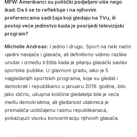
MPW: Amerikanci su politički podjeljeni više nego
ikad. Da li se to reflektuje i na njihovim
preferencama sadržaja koji gledaju na TVu, ili
postoji veće jedinstvo kada je posrijedi televizijski
program?
Michelle Andreas
: I jedno i drugo. Sport na neki način
ujedini navijače i glasače, ali definitivno vidimo razlike
unutar i između tržišta kada je pitanju glasački sastav
sportske publike. U glavnom gradu, iako je 5
najgledanijih sportskih programa, koje su gledali i
demokrati i republikanci u januaru 2019. godine, bilo
jako slično, ukupna količina gledatelja bila je veća
među demokratima, ali gledanost utakmica je
premašiča uobičajenu razinu republikanaca,
pokazujući visoku koncentraciju njihovih glasača.