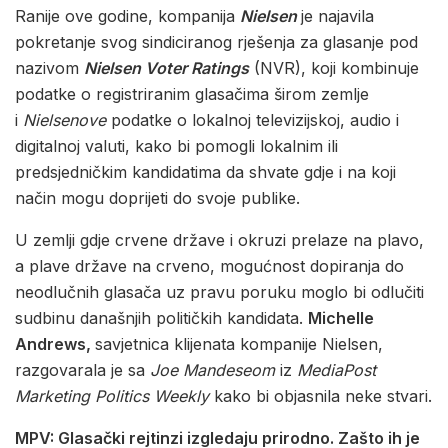
Ranije ove godine, kompanija
Nielsen
je najavila
pokretanje svog sindiciranog rješenja za glasanje pod
nazivom
Nielsen Voter Ratings
(NVR), koji kombinuje
podatke o registriranim glasačima širom zemlje
i
Nielsenove
podatke o lokalnoj televizijskoj, audio i
digitalnoj valuti, kako bi pomogli lokalnim ili
predsjedničkim kandidatima da shvate gdje i na koji
način mogu doprijeti do svoje publike.
U zemlji gdje crvene države i okruzi prelaze na plavo,
a plave države na crveno, mogućnost dopiranja do
neodlučnih glasača uz pravu poruku moglo bi odlučiti
sudbinu današnjih političkih kandidata.
Michelle
Andrews,
savjetnica klijenata kompanije Nielsen,
razgovarala je sa
Joe Mandeseom
iz
MediaPost
Marketing Politics Weekly
kako bi objasnila neke stvari.
MPV: Glasački rejtinzi izgledaju prirodno. Zašto ih je