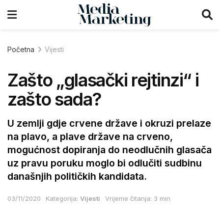
Početna
Vijesti
Zašto „glasački rejtinzi“ i
zašto sada?
U zemlji gdje crvene države i okruzi prelaze
na plavo, a plave države na crveno,
mogućnost dopiranja do neodlučnih glasača
uz pravu poruku moglo bi odlučiti sudbinu
današnjih političkih kandidata.
03/11/2020
Kategorija:
Vijesti
Vrijeme čitanja: 3 min