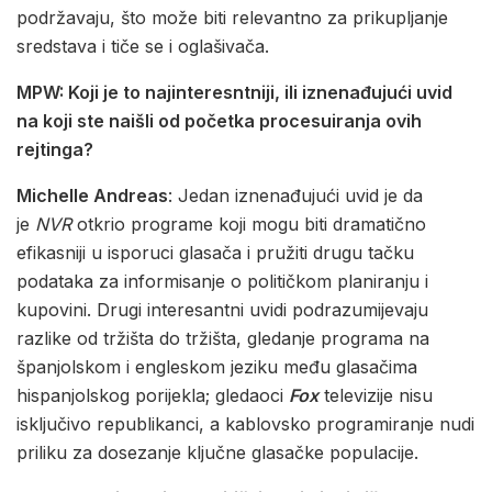
podržavaju, što može biti relevantno za prikupljanje
sredstava i tiče se i oglašivača.
MPW: Koji je to najinteresntniji, ili iznenađujući uvid
na koji ste naišli od početka procesuiranja ovih
rejtinga?
Michelle Andreas
: Jedan iznenađujući uvid je da
je
NVR
otkrio programe koji mogu biti dramatično
efikasniji u isporuci glasača i pružiti drugu tačku
podataka za informisanje o političkom planiranju i
kupovini. Drugi interesantni uvidi podrazumijevaju
razlike od tržišta do tržišta, gledanje programa na
španjolskom i engleskom jeziku među glasačima
hispanjolskog porijekla; gledaoci
Fox
televizije nisu
isključivo republikanci, a kablovsko programiranje nudi
priliku za dosezanje ključne glasačke populacije.