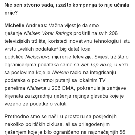
Nielsen stvorio sada, i zašto kompanija to nije učinila
prije?
Michelle Andreas
: Važna vijest je da smo
rješenje
Nielsen Voter Ratings
proširili na svih 208
televizijskih tržišta, koristeći inovativnu tehnologiju i istu
vrstu „velikih podataka“(big data) koja
podstiče
Nielsenovo
mjerenje televizije. Svijest tržišta o
ograničenjima podataka samo sa
Set Top Boxa
, u vezi
sa poslovima koje je
Nielsen
radio na integrisanju
podataka o povratnoj putanji sa lokalnim TV
panelima
Nielsena
u 208 DMA, pokrenula je zahtjeve
klijenata za izgradnju rješenja rejtinga glasača koje je
vezano za podatke o valuti.
Prethodno smo se našli u prostoru sa posljednjih
nekoliko političkih ciklusa, ali sa prilagođenijim
rješenjem koje je bilo ograničeno na najznačajnijih 56