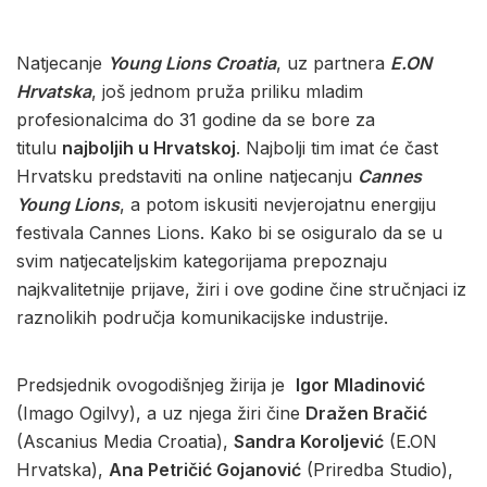
Natjecanje
Young Lions Croatia
, uz partnera
E.ON
Hrvatska
, još jednom pruža priliku mladim
profesionalcima do 31 godine da se bore za
titulu
najboljih u Hrvatskoj
. Najbolji tim imat će čast
Hrvatsku predstaviti na online natjecanju
Cannes
Young Lions
, a potom iskusiti nevjerojatnu energiju
festivala Cannes Lions. Kako bi se osiguralo da se u
svim natjecateljskim kategorijama prepoznaju
najkvalitetnije prijave, žiri i ove godine čine stručnjaci iz
raznolikih područja komunikacijske industrije.
Predsjednik ovogodišnjeg žirija je
Igor Mladinović
(Imago Ogilvy), a uz njega žiri čine
Dražen Bračić
(Ascanius Media Croatia),
Sandra Koroljević
(E.ON
Hrvatska),
Ana Petričić Gojanović
(Priredba Studio),