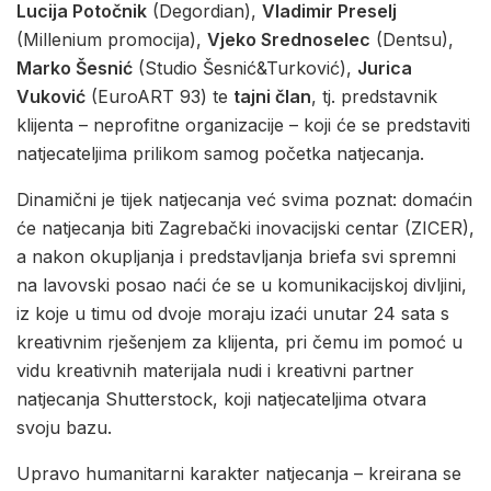
Lucija Potočnik
(Degordian),
Vladimir Preselj
(Millenium promocija),
Vjeko Srednoselec
(Dentsu),
Marko Šesnić
(Studio Šesnić&Turković),
Jurica
Vuković
(EuroART 93) te
tajni član
, tj. predstavnik
klijenta – neprofitne organizacije – koji će se predstaviti
natjecateljima prilikom samog početka natjecanja.
Dinamični je tijek natjecanja već svima poznat: domaćin
će natjecanja biti Zagrebački inovacijski centar (ZICER),
a nakon okupljanja i predstavljanja briefa svi spremni
na lavovski posao naći će se u komunikacijskoj divljini,
iz koje u timu od dvoje moraju izaći unutar 24 sata s
kreativnim rješenjem za klijenta, pri čemu im pomoć u
vidu kreativnih materijala nudi i kreativni partner
natjecanja Shutterstock, koji natjecateljima otvara
svoju bazu.
Upravo humanitarni karakter natjecanja – kreirana se