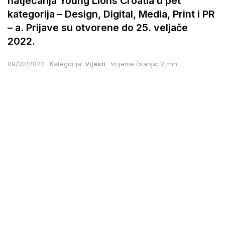
natjecanja Young Lions Croatia u pet
kategorija – Design, Digital, Media, Print i PR
– a. Prijave su otvorene do 25. veljače
2022.
09/02/2022
Kategorija:
Vijesti
Vrijeme čitanja: 2 min