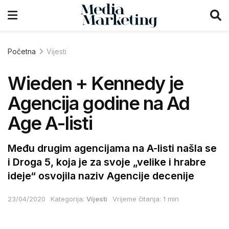
Početna
Vijesti
Wieden + Kennedy je
Agencija godine na Ad
Age A-listi
Među drugim agencijama na A-listi našla se
i Droga 5, koja je za svoje „velike i hrabre
ideje“ osvojila naziv Agencije decenije
23/04/2020
Kategorija:
Vijesti
Vrijeme čitanja: 1 min