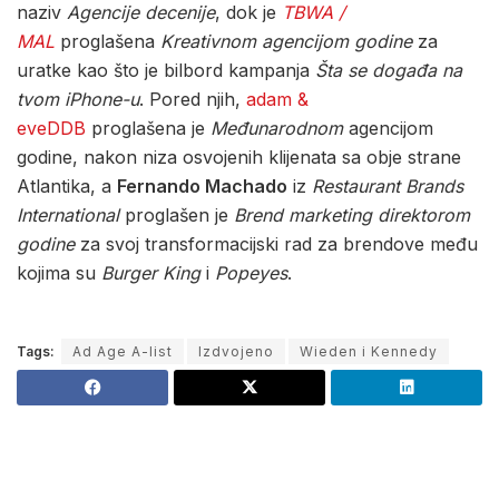
naziv
Agencije decenije
, dok je
TBWA /
MAL
proglašena
Kreativnom agencijom godine
za
uratke kao što je bilbord kampanja
Šta se događa na
tvom iPhone-u
. Pored njih,
adam &
eveDDB
proglašena je
Međunarodnom
agencijom
godine, nakon niza osvojenih klijenata sa obje strane
Atlantika, a
Fernando Machado
iz
Restaurant Brands
International
proglašen je
Brend marketing direktorom
godine
za svoj transformacijski rad za brendove među
kojima su
Burger King
i
Popeyes
.
Tags:
Ad Age A-list
Izdvojeno
Wieden i Kennedy