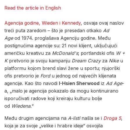
Read the article in English
Agencija godine, Wieden i Kennedy
, osvaja ovaj naslov
treći puta zaredom – što je presedan otkako
Ad
Age
od 1974. proglašava Agenciju godine. Među
postignućima agencije su: 21 novi klijent, uključujući
američku kreativu za
McDonald's
; portlandski ofis
W +
K
pretvorio je svoju kampanju
Dream Crazy
za
Nike
u
platformu kojom brend slavi žene u sportu; njujorški
ofis pretvorio je
Ford
u jednog od najvećih klijenata
agencije. Kao što navodi
I-Hsien Sherwood
iz
Ad Age
-
a, „malo je agencija pokazalo da mogu kontinuirano
isporučivati radove koji kreiraju kulturu bolje
od
Wiedena
.“
Među drugim agencijama na
A-listi
našla se i
Droga 5
,
koja je za svoje „velike i hrabre ideje“ osvojila