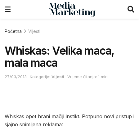
Početna
Vijesti
Whiskas: Velika maca,
mala maca
27/03/2013
Kategorija:
Vijesti
Vrijeme čitanja: 1 min
Whiskas opet hrani mačiji instikt. Potpuno novi pristup i
sjajno snimljena reklama: