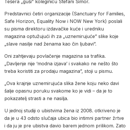
Tešera „guši” koleginicu Stefani Simor.
Predstavnici četiri organizacije (Sanctuary for Families,
Safe Horizon, Equality Now i NOW New York) poslali
su pisma direktoru izdavačke kuće i uredniku
magazina optužujući ih za „uznemirujuće” slike koje
„slave nasilje nad ženama kao čin ljubavi”.
Oni zahtjevaju povlačenje magazina sa trafika.
„Davljenje nije ‘modna izjava’ i svakako ne nešto što
treba koristiti za prodaju magazina”, stoji u pismu.
„Ova krajnje uznemirujuća slika žene koju neko davi
šalje opasnu poruku svakome ko je vidi – da je to
pokazatelj strasti a ne nasilja.
U jednoj studiji o ubistvima žena iz 2008. otkriveno je
da je u 43 odsto slučaja ubica bio intimni partner žrtve
i da ju je pre ubistva davio barem jednom prilikom. Zato