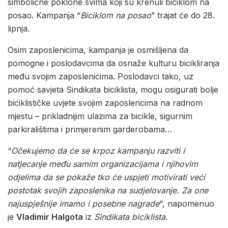
simbolične poklone svima koji su krenuli biciklom na
posao. Kampanja “
Biciklom na posao
” trajat će do 28.
lipnja.
Osim zaposlenicima, kampanja je osmišljena da
pomogne i poslodavcima da osnaže kulturu bicikliranja
među svojim zaposlenicima. Poslodavci tako, uz
pomoć savjeta Sindikata biciklista, mogu osigurati bolje
biciklističke uvjete svojim zaposlencima na radnom
mjestu – prikladnijim ulazima za bicikle, sigurnim
parkiralištima i primjerenim garderobama…
“
Očekujemo da će se krpoz kampanju razviti i
natjecanje među samim organizacijama i njihovim
odjelima da se pokaže tko će uspjeti motivirati veći
postotak svojih zaposlenika na sudjelovanje. Za one
najuspješnije imamo i posebne nagrade
“, napomenuo
je
Vladimir Halgota
iz
Sindikata biciklista
.