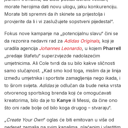
morate herojima dati novu ulogu, jaku konkurenciju.
Morate biti spremni da ih skinete sa prijestolja i
provjerite da li i vi zaslužujete sopstveni pijedestal“.
Fokus nove kampanje na „potencijalnu slavu“ čini se
da rezonira nedavni rad za
Adidas Originals
, koji je
uradila agencija
Johannes Leonardo
, u kojem
Pharrell
„predaje štafetu“ superzvijezde nadolazećim
umjetnicima. Ali Cole tvrdi da su bilo kakve sličnosti
samo slučajnost. „Kad smo kod toga, mislim da je linija
između umjetnika i sportiste zamagljenija nego ikada, i
to širom svijeta.
Adidas
je odlučan da bude neka vrsta
otvorenog sportskog brenda koji će omogućavati
kreatorima, bilo da je to
Kanye
ili Messi, da čine ono
što oni rade bolje od bilo koga drugog – stvaraju“.
„
Create Your Own
“ oglas će biti emitovan u više od
pedeset zemalja na svim kanalima, plaćenim i vlastitim,