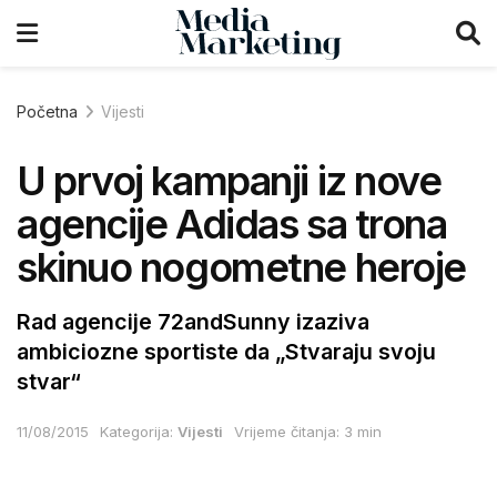
Početna
Vijesti
U prvoj kampanji iz nove
agencije Adidas sa trona
skinuo nogometne heroje
Rad agencije 72andSunny izaziva
ambiciozne sportiste da „Stvaraju svoju
stvar“
11/08/2015
Kategorija:
Vijesti
Vrijeme čitanja: 3 min