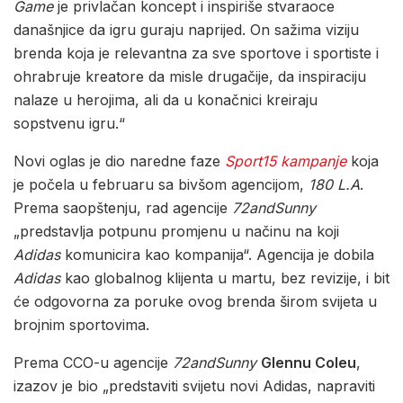
Game
je privlačan koncept i inspiriše stvaraoce
današnjice da igru guraju naprijed. On sažima viziju
brenda koja je relevantna za sve sportove i sportiste i
ohrabruje kreatore da misle drugačije, da inspiraciju
nalaze u herojima, ali da u konačnici kreiraju
sopstvenu igru.“
Novi oglas je dio naredne faze
Sport15 kampanje
koja
je počela u februaru sa bivšom agencijom,
180 L.A
.
Prema saopštenju, rad agencije
72andSunny
„predstavlja potpunu promjenu u načinu na koji
Adidas
komunicira kao kompanija“. Agencija je dobila
Adidas
kao globalnog klijenta u martu, bez revizije, i bit
će odgovorna za poruke ovog brenda širom svijeta u
brojnim sportovima.
Prema CCO-u agencije
72andSunny
Glennu Coleu
,
izazov je bio „predstaviti svijetu novi Adidas, napraviti