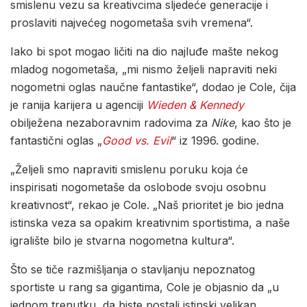
smislenu vezu sa kreativcima sljedeće generacije i
proslaviti najvećeg nogometaša svih vremena“.
Iako bi spot mogao ličiti na dio najluđe mašte nekog
mladog nogometaša, „mi nismo željeli napraviti neki
nogometni oglas naučne fantastike“, dodao je Cole, čija
je ranija karijera u agenciji
Wieden & Kennedy
obilježena nezaboravnim radovima za
Nike
, kao što je
fantastični oglas „
Good vs. Evil
“ iz 1996. godine.
„Željeli smo napraviti smislenu poruku koja će
inspirisati nogometaše da oslobode svoju osobnu
kreativnost“, rekao je Cole. „Naš prioritet je bio jedna
istinska veza sa opakim kreativnim sportistima, a naše
igralište bilo je stvarna nogometna kultura“.
Što se tiče razmišljanja o stavljanju nepoznatog
sportiste u rang sa gigantima, Cole je objasnio da „u
jednom trenutku, da biste postali istinski velikan,