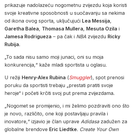
prikazuje nadolazeću nogometnu zvijezdu koja koristi
svoje kreativne sposobnosti u suočavanju sa nekima
od ikona ovog sporta, uključujući
Lea Messija
,
Garetha Balea
,
Thomasa Mullera
,
Mesuta Ozila
i
Jamesa Rodrigueza
– pa čak i
NBA
zvijezdu
Ricky
Rubija
.
„To sada nisu samo moji junaci, oni su moja
konkurencija,“ kaže mladi sportista u oglasu.
U režiji
Henry-Alex Rubina
(
Smuggler
), spot prenosi
poruku da sportisti trebaju „prestati pratiti svoje
heroje“ i početi krčiti svoj put prema zvijezdama.
„Nogomet se promijenio, i mi želimo pozdraviti ono što
je novo, različito, one koji postavljaju pravila i
inovatore,“ izjavio je član uprave
Adidasa
zadužen za
globalne brendove
Eric Liedtke
.
Create Your Own