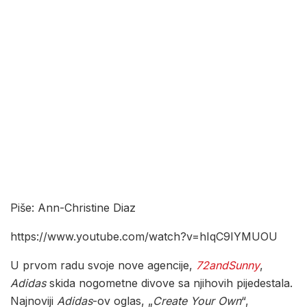
Piše: Ann-Christine Diaz
https://www.youtube.com/watch?v=hIqC9IYMUOU
U prvom radu svoje nove agencije,
72andSunny
,
Adidas
skida nogometne divove sa njihovih pijedestala.
Najnoviji
Adidas
-ov oglas, „
Create Your Own
“,