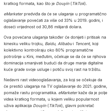
kratkog formata, kao što je
Douyin
(
TikTok
).
eMarketer
predviđa da će se ulaganje u programatično
oglašavanje povećati za više od 33% u 2019. godini, i
doseći vrijednost od 30,86 milijardi dolara.
Ova povećana ulaganja također će donijeti i pritisak na
kinesku veliku trojku,
Baidu, Alibabu
i
Tencent
, koji
kolektivno kontroliraju oko 80% programatične
potrošnje u Kini, međutim, očekuje se da će se njihova
dominacija smanjivati budući da druge manje digitalne
kuće grade svoje usluge i potiču svoj rast na tržištu.
Nedavni rast videooglašavanja, za koji se očekuje da
će prestići ulaganja na TV oglašavanje do 2021. godine,
pomaže rastu programatika.
eMarketer
kaže da je polje
videa kratkog formata, u kojem veliku popularnost
uživa aplikacija
Douyin
(
TikTok
), glavni pokretač