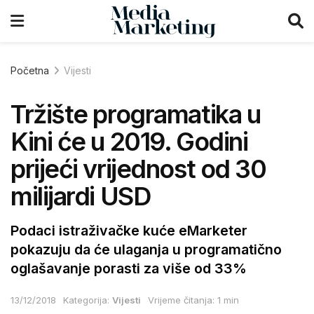
Početna
Vijesti
Tržište programatika u
Kini će u 2019. Godini
prijeći vrijednost od 30
milijardi USD
Podaci istraživačke kuće eMarketer
pokazuju da će ulaganja u programatično
oglašavanje porasti za više od 33%
13/12/2018
Kategorija:
Vijesti
Vrijeme čitanja: 1 min