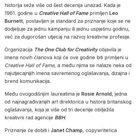
historija seže više od šest decenija unazad. Kada je
1961. godine u
Creative Hall of Fame
primljen
Leo
Burnett
, postavljen je standard za priznanje koje se ne
dodjeljuje za jednu kampanju ili jednu uspješnu godinu,
već za dugorošan utjecaj na razvoj kreativne profesije.
Organizacija
The One Club for Creativity
objavila je
imena novih članova koji će ove godine biti primljeni u
Creative Hall of Fame
, a među njima se nalaze neka od
najutjecajnijih imena savremenog oglašavanja, dizajna i
brend komunikacija.
Među ovogodišnjim laureatima je
Rosie Arnold
, jedna
od najnagrađivanijih art direktorica u historiji britanskog
oglašavanja, koja je više od tri decenije obilježila
kreativni rad agencije
BBH
.
Priznanje će dobiti i
Janet Champ
, copywriterica