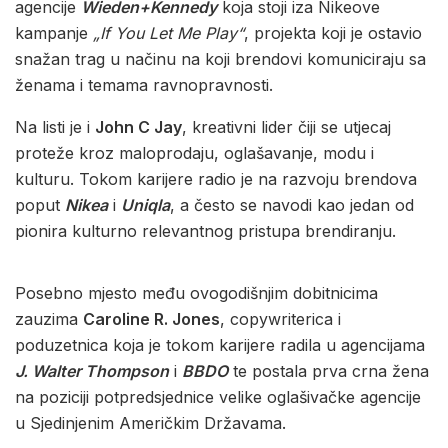
agencije
Wieden+Kennedy
koja stoji iza Nikeove
kampanje
„If You Let Me Play“
, projekta koji je ostavio
snažan trag u načinu na koji brendovi komuniciraju sa
ženama i temama ravnopravnosti.
Na listi je i
John C Jay
, kreativni lider čiji se utjecaj
proteže kroz maloprodaju, oglašavanje, modu i
kulturu. Tokom karijere radio je na razvoju brendova
poput
Nikea
i
Uniqla
, a često se navodi kao jedan od
pionira kulturno relevantnog pristupa brendiranju.
Posebno mjesto među ovogodišnjim dobitnicima
zauzima
Caroline R. Jones
, copywriterica i
poduzetnica koja je tokom karijere radila u agencijama
J. Walter Thompson
i
BBDO
te postala prva crna žena
na poziciji potpredsjednice velike oglašivačke agencije
u Sjedinjenim Američkim Državama.