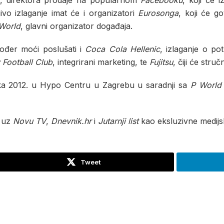
, direktora prodaje na popularnom
Facebooku
, koji će 
ivo izlaganje imat će i organizatori
Eurosonga
, koji će go
World
, glavni organizator događaja.
ođer moći poslušati i
Coca Cola Hellenic
, izlaganje o p
 Football Club
, integrirani marketing, te
Fujitsu
, čiji će stru
jka 2012. u Hypo Centru u Zagrebu u saradnji sa
P World
, uz
Novu TV
,
Dnevnik.hr
i
Jutarnji list
kao eksluzivne medijs
Tweet