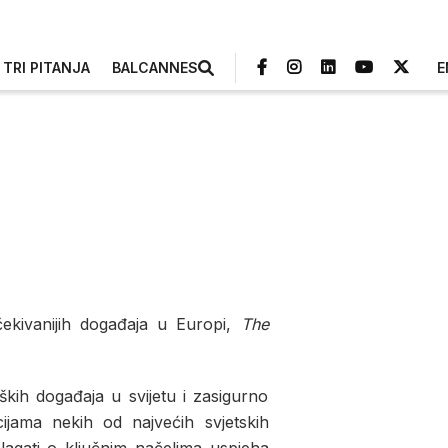
TRI PITANJA
BALCANNES
E
ekivanijih događaja u Europi,
The
kih događaja u svijetu i zasigurno
cijama nekih od najvećih svjetskih