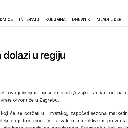
DMICE
INTERVJU
KOLUMNA
DNEVNIK
MLADI LIDERI
olazi u regiju
ti ovogodišnjem mjesecu martu/ožujku. Jedan od najoč
a vrata otvorit će u Zagrebu.
oji će se održati u Hrvatskoj, započeti sezona marketinš
itelji događaja moći će uživati u interaktivnim prezenta