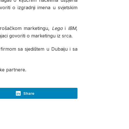
izlagati o ključnim načelima uspjeha
voriti o izgradnji imena u svjetskim
otrošačkom marketingu,
Lego
i
IBM
,
čnjaci govoriti o marketingu iz srca.
firmom sa sjedištem u Dubaiju i sa
ke partnere.
Share