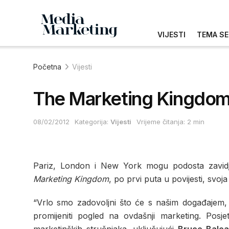
VIJESTI
TEMA SE
Početna
Vijesti
The Marketing Kingdom d
08/02/2012
Kategorija:
Vijesti
Vrijeme čitanja: 2 min
Pariz, London i New York mogu podosta zavidje
Marketing Kingdom
, po prvi puta u povijesti, svoj
“Vrlo smo zadovoljni što će s našim događajem, k
promijeniti pogled na ovdašnji marketing. Posjet