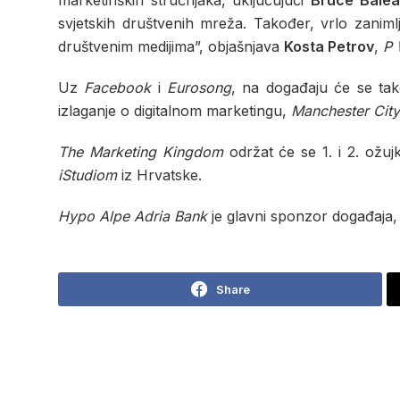
marketinških stručnjaka, uključujući
Bruce Balea
svjetskih društvenih mreža. Također, vrlo zanimlj
društvenim medijima”, objašnjava
Kosta Petrov
,
P 
Uz
Facebook
i
Eurosong
, na događaju će se tak
izlaganje o digitalnom marketingu,
Manchester City
The Marketing Kingdom
održat će se 1. i 2. ožu
iStudiom
iz Hrvatske.
Hypo Alpe Adria Bank
je glavni sponzor događaja
Share