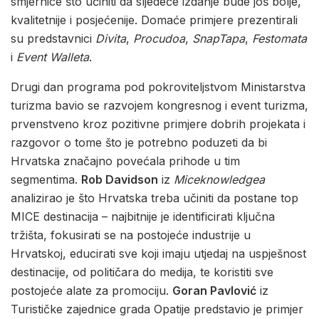
smjernice što učiniti da sljedeće izdanje bude još bolje,
kvalitetnije i posjećenije. Domaće primjere prezentirali
su predstavnici
Divita
,
Procudoa
,
SnapTapa
,
Festomata
i
Event Walleta
.
Drugi dan programa pod pokroviteljstvom Ministarstva
turizma bavio se razvojem kongresnog i event turizma,
prvenstveno kroz pozitivne primjere dobrih projekata i
razgovor o tome što je potrebno poduzeti da bi
Hrvatska značajno povećala prihode u tim
segmentima.
Rob Davidson
iz
Miceknowledgea
analizirao je što Hrvatska treba učiniti da postane top
MICE destinacija – najbitnije je identificirati ključna
tržišta, fokusirati se na postojeće industrije u
Hrvatskoj, educirati sve koji imaju utjedaj na uspješnost
destinacije, od političara do medija, te koristiti sve
postojeće alate za promociju.
Goran Pavlović
iz
Turističke zajednice grada Opatije predstavio je primjer