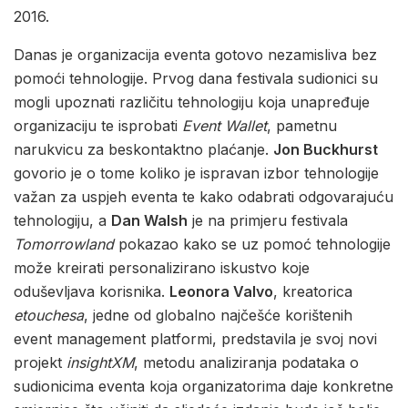
2016.
Danas je organizacija eventa gotovo nezamisliva bez
pomoći tehnologije. Prvog dana festivala sudionici su
mogli upoznati različitu tehnologiju koja unapređuje
organizaciju te isprobati
Event Wallet
, pametnu
narukvicu za beskontaktno plaćanje.
Jon Buckhurst
govorio je o tome koliko je ispravan izbor tehnologije
važan za uspjeh eventa te kako odabrati odgovarajuću
tehnologiju, a
Dan Walsh
je na primjeru festivala
Tomorrowland
pokazao kako se uz pomoć tehnologije
može kreirati personalizirano iskustvo koje
oduševljava korisnika.
Leonora Valvo
, kreatorica
etouchesa
, jedne od globalno najčešće korištenih
event management platformi, predstavila je svoj novi
projekt
insightXM
, metodu analiziranja podataka o
sudionicima eventa koja organizatorima daje konkretne