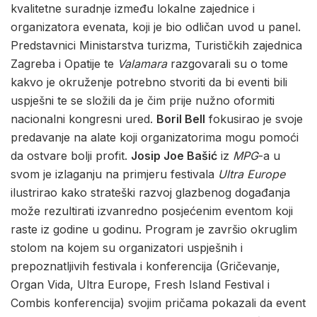
kvalitetne suradnje između lokalne zajednice i
organizatora evenata, koji je bio odličan uvod u panel.
Predstavnici Ministarstva turizma, Turističkih zajednica
Zagreba i Opatije te
Valamara
razgovarali su o tome
kakvo je okruženje potrebno stvoriti da bi eventi bili
uspješni te se složili da je čim prije nužno oformiti
nacionalni kongresni ured.
Boril Bell
fokusirao je svoje
predavanje na alate koji organizatorima mogu pomoći
da ostvare bolji profit.
Josip Joe Bašić
iz
MPG
-a u
svom je izlaganju na primjeru festivala
Ultra Europe
ilustrirao kako strateški razvoj glazbenog događanja
može rezultirati izvanredno posjećenim eventom koji
raste iz godine u godinu. Program je završio okruglim
stolom na kojem su organizatori uspješnih i
prepoznatljivih festivala i konferencija (Gričevanje,
Organ Vida, Ultra Europe, Fresh Island Festival i
Combis konferencija) svojim pričama pokazali da event