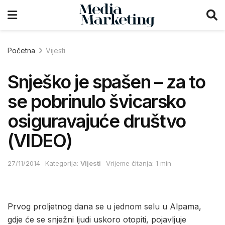
Početna
Vijesti
Snješko je spašen – za to
se pobrinulo švicarsko
osiguravajuće društvo
(VIDEO)
27/11/2014
Kategorija:
Vijesti
Vrijeme čitanja: 1 min
Prvog proljetnog dana se u jednom selu u Alpama,
gdje će se snježni ljudi uskoro otopiti, pojavljuje