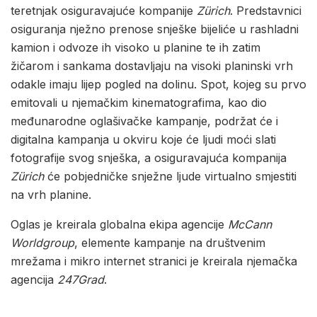
teretnjak osiguravajuće kompanije
Zürich
. Predstavnici
osiguranja nježno prenose snješke bijeliće u rashladni
kamion i odvoze ih visoko u planine te ih zatim
žičarom i sankama dostavljaju na visoki planinski vrh
odakle imaju lijep pogled na dolinu. Spot, kojeg su prvo
emitovali u njemačkim kinematografima, kao dio
međunarodne oglašivačke kampanje, podržat će i
digitalna kampanja u okviru koje će ljudi moći slati
fotografije svog snješka, a osiguravajuća kompanija
Zürich
će pobjedničke snježne ljude virtualno smjestiti
na vrh planine.
Oglas je kreirala globalna ekipa agencije
McCann
Worldgroup
, elemente kampanje na društvenim
mrežama i mikro internet stranici je kreirala njemačka
agencija
247Grad
.