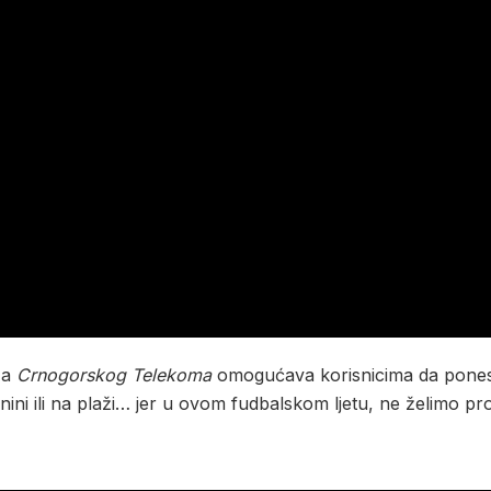
ža
Crnogorskog Telekoma
omogućava korisnicima da pones
ini ili na plaži… jer u ovom fudbalskom ljetu, ne želimo pr