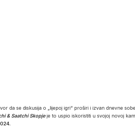
or da se diskusija o „lijepoj igri“ proširi i izvan dnevne so
chi & Saatchi Skopje
je to uspio iskoristiti u svojoj novoj ka
2024
.