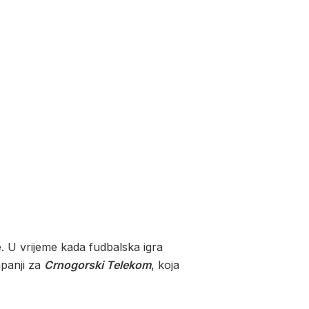
be. U vrijeme kada fudbalska igra
mpanji za
Crnogorski Telekom
, koja