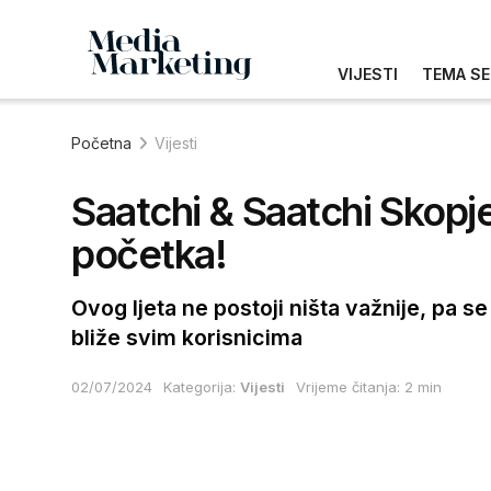
VIJESTI
TEMA SE
Početna
Vijesti
Saatchi & Saatchi Skopje 
početka!
Ovog ljeta ne postoji ništa važnije, pa se
bliže svim korisnicima
02/07/2024
Kategorija:
Vijesti
Vrijeme čitanja: 2 min