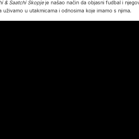
hi & Saatchi Skopje
je našao način da objasni fudbal i njego
ima uživamo u utakmicama i odnosima koje imamo s njima.